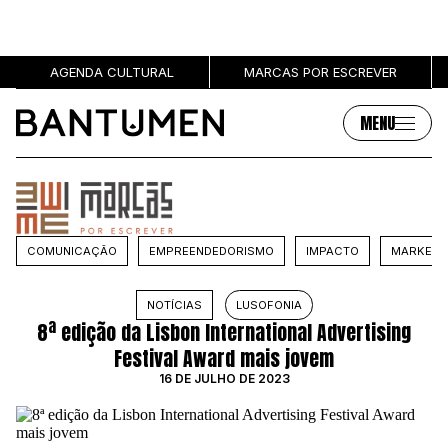
AGENDA CULTURAL
MARCAS POR ESCREVER
MENU
Artigos
Sobre
MÚSICA
SOBRE NÓS
COMUNICAÇÃO
EMPREENDEDORISMO
IMPACTO
MARKETI
SOCIEDADE
PUBLICIDADE
CULTURA
AUTORES
NOTÍCIAS
LUSOFONIA
GRL PWR
MARCAS
8ª edição da Lisbon International Advertising
ENTREVISTAS
Festival Award mais jovem
OPINIÃO
16 DE JULHO DE 2023
PODCAST
Eventos
Marcas por escrever