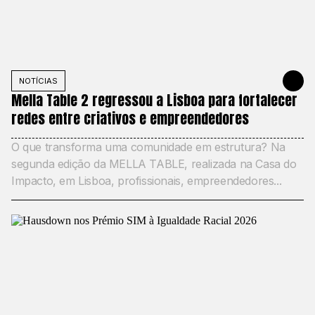
NOTÍCIAS
21 DE MAIO
Mella Table 2 regressou a Lisboa para fortalecer
redes entre criativos e empreendedores
O que transforma uma comunidade em estrutura? Na
segunda edição da MELLA TABLE, realizada na Casa do
Impacto, em Lisboa, profissionais, empreendedores...