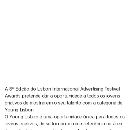
AGENDA CULTURAL
NOTÍCIAS
POWER LIST
MARKETING
MIA
IMPACTO
SUBMETER EVENTOS
EMPREENDEDORISMO
COMUNICAÇÃO
Contactos
EMAIL
GERAL@BANTUMEN.COM
WHATSAPP
+351 912 127 577
A 8ª Edição do Lisbon International Advertising Festival
Awards pretende dar a oportunidade a todos os jovens
criativos de mostrarem o seu talento com a categoria de
Pesquisar
Young Lisbon.
O Young Lisbon é uma oportunidade única para todos os
jovens criativos, de se tornarem uma referência na área