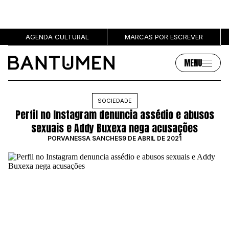
AGENDA CULTURAL
MARCAS POR ESCREVER
MENU
Artigos
Sobre
SOCIEDADE
Perfil no Instagram denuncia assédio e abusos
MÚSICA
SOBRE NÓS
sexuais e Addy Buxexa nega acusações
SOCIEDADE
PUBLICIDADE
POR
VANESSA SANCHES
9 DE ABRIL DE 2021
CULTURA
AUTORES
GRL PWR
MARCAS
ENTREVISTAS
OPINIÃO
PODCAST
Eventos
Marcas por escrever