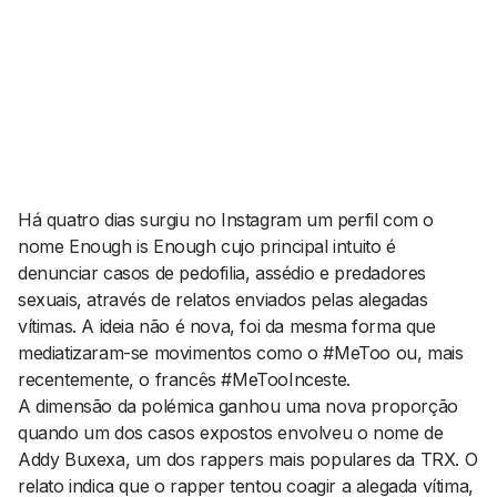
AGENDA CULTURAL
NOTÍCIAS
POWER LIST
MARKETING
MIA
IMPACTO
SUBMETER EVENTOS
EMPREENDEDORISMO
COMUNICAÇÃO
Contactos
Há quatro dias surgiu no Instagram um perfil com o
nome Enough is Enough cujo principal intuito é
EMAIL
denunciar casos de pedofilia, assédio e predadores
GERAL@BANTUMEN.COM
sexuais, através de relatos enviados pelas alegadas
WHATSAPP
vítimas. A ideia não é nova, foi da mesma forma que
+351 912 127 577
mediatizaram-se movimentos como o #MeToo ou, mais
recentemente, o francês #MeTooInceste.
A dimensão da polémica ganhou uma nova proporção
Pesquisar
quando um dos casos expostos envolveu o nome de
Addy Buxexa, um dos
rappers
mais populares da TRX. O
relato indica que o
rapper
tentou coagir a alegada vítima,