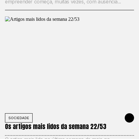
empreender começa, muitas vezes, com ausência...
SOCIEDADE
31 DE MAIO
Os artigos mais lidos da semana 22/53