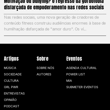
Motivação ou bullying? O regresso da gordofobia
disfarçada de empoderamento nas redes sociais
Nas redes sociais, uma nova geração de criadores de
conteúdo fitness construiu audiências enormes à base de
humilhação disfarçada de "amor duro". Os ví...
Artigos
Sobre
Eventos
MÚSICA
SOBRE NÓS
AGENDA CULTURAL
SOCIEDADE
AUTORES
POWER LIST
CULTURA
MIA
GRL PWR
SUBMETER EVENTOS
ENTREVISTAS
OPINIÃO
PODCAST