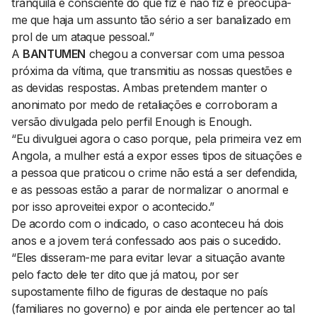
tranquila e consciente do que fiz e não fiz e preocupa-
me que haja um assunto tão sério a ser banalizado em
prol de um ataque pessoal.”
A
BANTUMEN
chegou a conversar com uma pessoa
próxima da vítima, que transmitiu as nossas questões e
as devidas respostas. Ambas pretendem manter o
anonimato por medo de retaliações e corroboram a
versão divulgada pelo perfil Enough is Enough.
“Eu divulguei agora o caso porque, pela primeira vez em
Angola, a mulher está a expor esses tipos de situações e
a pessoa que praticou o crime não está a ser defendida,
e as pessoas estão a parar de normalizar o anormal e
por isso aproveitei expor o acontecido.”
De acordo com o indicado, o caso aconteceu há dois
anos e a jovem terá confessado aos pais o sucedido.
“Eles disseram-me para evitar levar a situação avante
pelo facto dele ter dito que já matou, por ser
supostamente filho de figuras de destaque no país
(familiares no governo) e por ainda ele pertencer ao tal