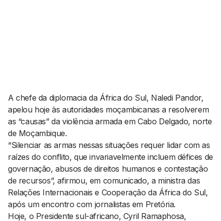
AGENDA CULTURAL
NOTÍCIAS
POWER LIST
MARKETING
MIA
IMPACTO
SUBMETER EVENTOS
EMPREENDEDORISMO
COMUNICAÇÃO
Contactos
A chefe da diplomacia da África do Sul, Naledi Pandor,
apelou hoje às autoridades moçambicanas a resolverem
EMAIL
as “causas” da violência armada em Cabo Delgado, norte
GERAL@BANTUMEN.COM
de Moçambique.
WHATSAPP
“Silenciar as armas nessas situações requer lidar com as
+351 912 127 577
raízes do conflito, que invariavelmente incluem défices de
governação, abusos de direitos humanos e contestação
de recursos”, afirmou, em comunicado, a ministra das
Pesquisar
Relações Internacionais e Cooperação da África do Sul,
após um encontro com jornalistas em Pretória.
Hoje, o Presidente sul-africano, Cyril Ramaphosa,