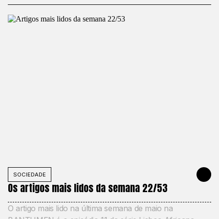
SOCIEDADE
31 DE MAIO
Os artigos mais lidos da semana 22/53
O artigo mais lido na última semana de maio na