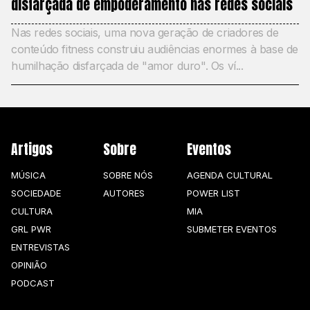
disfarçada de empoderamento nas redes sociais
Nas redes sociais, uma nova geração de criadores de
conteúdo fitness construiu audiências enormes à base de
humilhação disfarçada de "amor duro". Os ví...
Artigos
Sobre
Eventos
MÚSICA
SOBRE NÓS
AGENDA CULTURAL
SOCIEDADE
AUTORES
POWER LIST
CULTURA
MIA
GRL PWR
SUBMETER EVENTOS
ENTREVISTAS
OPINIÃO
PODCAST