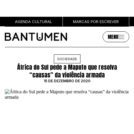
AGENDA CULTURAL
MARCAS POR ESCREVER
MENU
Artigos
Sobre
SOCIEDADE
África do Sul pede a Maputo que resolva
MÚSICA
SOBRE NÓS
“causas” da violência armada
SOCIEDADE
PUBLICIDADE
15 DE DEZEMBRO DE 2020
CULTURA
AUTORES
GRL PWR
MARCAS
ENTREVISTAS
OPINIÃO
PODCAST
Eventos
Marcas por escrever