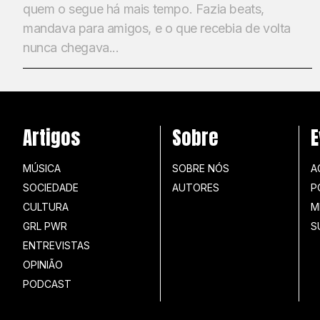
quem o segue há mais tempo. Fazia beats,
mandava para amigos, e o que recebia de volta
nunca chegava...
Artigos
Sobre
E
MÚSICA
SOBRE NÓS
A
SOCIEDADE
AUTORES
P
CULTURA
M
GRL PWR
S
ENTREVISTAS
OPINIÃO
PODCAST