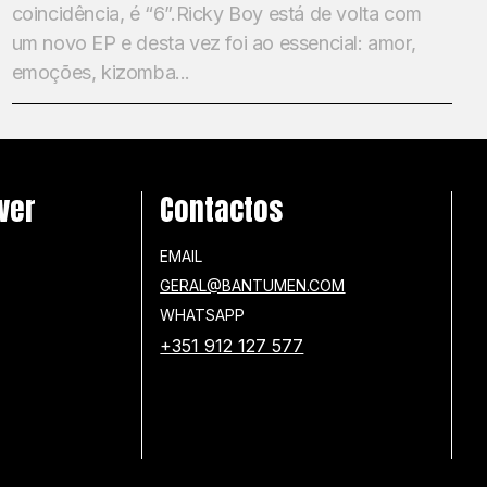
coincidência, é “6”.Ricky Boy está de volta com
um novo EP e desta vez foi ao essencial: amor,
emoções, kizomba...
ver
Contactos
EMAIL
GERAL@BANTUMEN.COM
WHATSAPP
+351 912 127 577