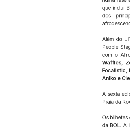
que inclui 
dos princi
afrodescend
Além do LI
People Stag
com o Afro
Waffles, Z
Focalistic
Aniko e Cle
A sexta edi
Praia da Ro
Os bilhetes 
da BOL. A 