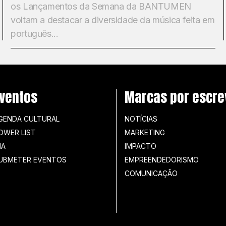
os Lançamentos da Semana da BANTUMEN
voltam a destacar a diversidade da música feita em
português...
ventos
Marcas por escre
GENDA CULTURAL
NOTÍCIAS
OWER LIST
MARKETING
IA
IMPACTO
UBMETER EVENTOS
EMPREENDEDORISMO
COMUNICAÇÃO