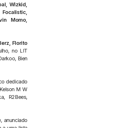
al, Wizkid,
ocalistic,
vin Momo,
lerz, Florito
ulho, no LIT
Darkoo, Bien
lco dedicado
 e Kelson M W
ka, R2Bees,
e, anunciado
 a uma lista