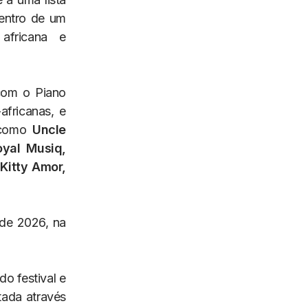
dentro de um
 africana e
com o Piano
africanas, e
s como
Uncle
oyal Musiq,
Kitty Amor,
 de 2026, na
do festival e
ada através