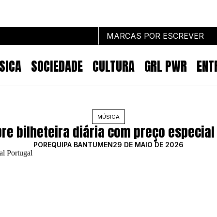
MARCAS POR ESCREVER
SICA
SOCIEDADE
CULTURA
GRL PWR
ENT
Marcas por escrever
MÚSICA
bre bilheteira diária com preço especial
NOTÍCIAS
MARKETING
POR
EQUIPA BANTUMEN
29 DE MAIO DE 2026
IMPACTO
EMPREENDEDORISMO
COMUNICAÇÃO