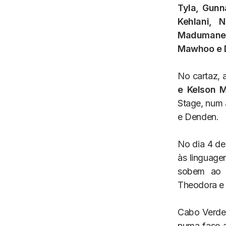
Tyla, Gunn
Kehlani, 
Madumane
Mawhoo e 
No cartaz, 
e Kelson 
Stage, num 
e Denden.
No dia 4 de 
às linguagen
sobem ao L
Theodora e
Cabo Verde 
numa fase a