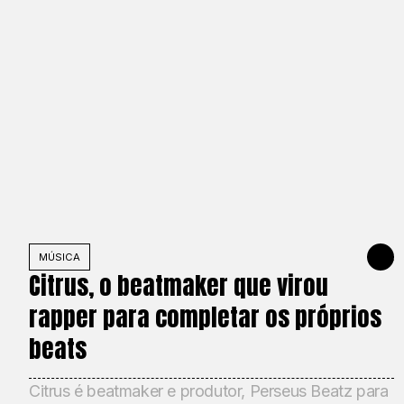
MÚSICA
6 DE JU
Citrus, o beatmaker que virou
rapper para completar os próprios
beats
Citrus é beatmaker e produtor, Perseus Beatz para