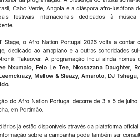
Brasil, Cabo Verde, Angola e a diáspora afro-lusófona 
pais festivais internacionais dedicados à música
ente.
T Stage, o Afro Nation Portugal 2026 volta a contar 
e, dedicado ao amapiano e a outras sonoridades sul-
tronik Takeover. A programação inclui ainda nome
ee Nxumalo, Felo Le Tee, Nkosazana Daughter, R
, Leemckrazy, Mellow & Sleazy, Amaroto, DJ Tshegu, 
ido.
ção do Afro Nation Portugal decorre de 3 a 5 de julho
cha, em Portimão.
diários já estão disponíveis através da plataforma oficial 
informação sobre a campanha pode também ser consult