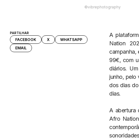
©vibrephotography
PARTILHAR
A plataform
FACEBOOK
X
WHATSAPP
Nation 202
EMAIL
campanha, e
99€, com um
diários. Um
junho, pelo
dos dias do
dias.
A abertura 
Afro Nation
contemporâ
sonoridades