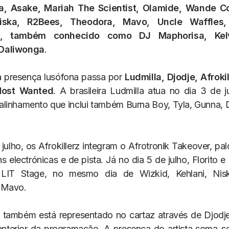
a, Asake, Mariah The Scientist, Olamide, Wande Co
Niska, R2Bees, Theodora, Mavo, Uncle Waffles, F
, também conhecido como DJ Maphorisa, Kel
Daliwonga
.
a presença lusófona passa por
Ludmilla, Djodje, Afrokil
Most Wanted
. A brasileira Ludmilla atua no dia 3 de j
alinhamento que inclui também Burna Boy, Tyla, Gunna, 
julho, os Afrokillerz integram o Afrotronik Takeover, pa
s electrónicas e de pista. Já no dia 5 de julho, Florito
IT Stage, no mesmo dia de Wizkid, Kehlani, Nis
 Mavo.
também está representado no cartaz através de Djodj
nterior da programação. A presença do artista soma-se