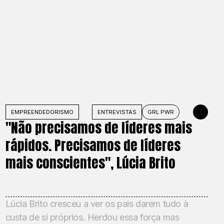
 DE 2026
EMPREENDEDORISMO
ENTREVISTAS
GRL PWR
30 DE ABRIL
"Não precisamos de líderes mais
rápidos. Precisamos de líderes
mais conscientes", Lúcia Brito
Lúcia Brito cresceu a ver os pais darem tudo à
custa de si próprios. Herdou essa força mas