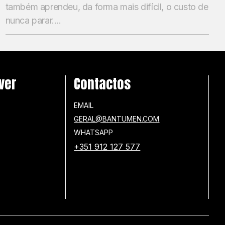
também aprendeu, da forma mais difícil, o custo de
nunca parar....
ver
Contactos
EMAIL
GERAL@BANTUMEN.COM
WHATSAPP
+351 912 127 577