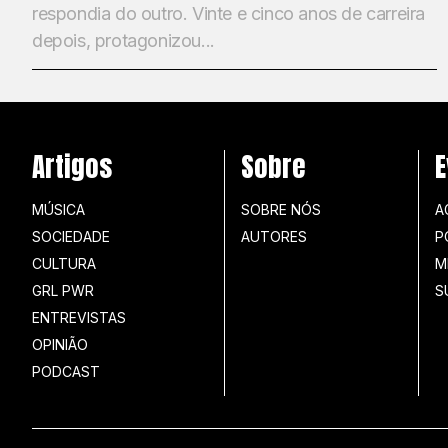
respondia do outro. Vinte e cinco anos de carreira
depois, protagonizou...
Artigos
Sobre
E
MÚSICA
SOBRE NÓS
A
SOCIEDADE
AUTORES
P
CULTURA
M
GRL PWR
S
ENTREVISTAS
OPINIÃO
PODCAST