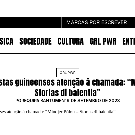
MARCAS POR ESCREVER
SICA
SOCIEDADE
CULTURA
GRL PWR
ENT
Marcas por escrever
GRL PWR
stas guineenses atenção à chamada: “M
NOTÍCIAS
MARKETING
Storias di balentia”
IMPACTO
POR
EQUIPA BANTUMEN
19 DE SETEMBRO DE 2023
EMPREENDEDORISMO
COMUNICAÇÃO