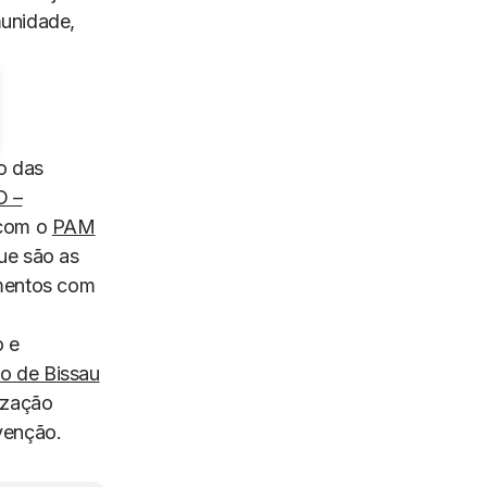
munidade,
o das
 –
 com o
PAM
ue são as
ementos com
o e
o de Bissau
lização
venção.