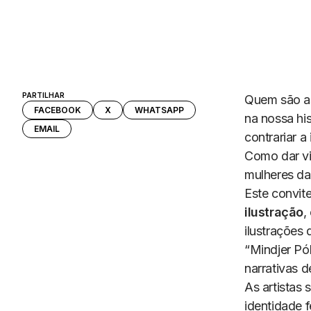
PARTILHAR
Quem são as
FACEBOOK
X
WHATSAPP
na nossa hi
EMAIL
contrariar a
Como dar vis
mulheres da
Este convite
ilustração
,
ilustrações
“Mindjer Pól
narrativas 
As artistas
identidade 