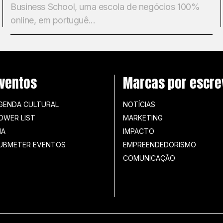
Business School, uma escola de negócios 100%
online, em portuguê...
ventos
Marcas por escre
GENDA CULTURAL
NOTÍCIAS
OWER LIST
MARKETING
IA
IMPACTO
UBMETER EVENTOS
EMPREENDEDORISMO
COMUNICAÇÃO