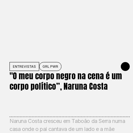
ENTREVISTAS
GRL PWR
31 DE MA
"O meu corpo negro na cena é um
corpo político”, Naruna Costa
Naruna Costa cresceu em Taboão da Serra numa
casa onde o pai cantava de um lado e a mãe