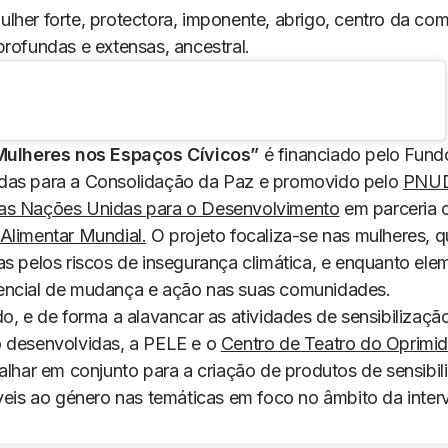
lher forte, protectora, imponente, abrigo, centro da co
profundas e extensas, ancestral.
Mulheres nos Espaços Cívicos”
é financiado pelo Fund
das para a Consolidação da Paz e promovido pelo
PNUD
as Nações Unidas para o Desenvolvimento
em parceria
Alimentar Mundial.
O projeto focaliza-se nas mulheres, q
as pelos riscos de insegurança climática, e enquanto el
ncial de mudança e ação nas suas comunidades.
o, e de forma a alavancar as atividades de sensibilizaçã
 desenvolvidas, a PELE e o
Centro de Teatro do Oprimid
balhar em conjunto para a criação de produtos de sensibi
íveis ao género nas temáticas em foco no âmbito da inter