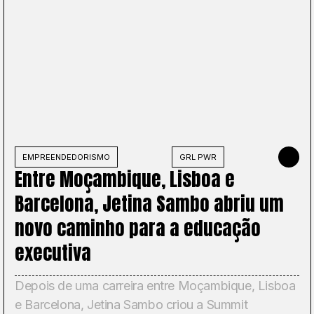
IO DE 2026
EMPREENDEDORISMO
GRL PWR
5 DE MAIO
Entre Moçambique, Lisboa e
Barcelona, Jetina Sambo abriu um
novo caminho para a educação
executiva
Depois de uma carreira entre Moçambique, Lisboa
e Barcelona, Jetina Sambo criou a Summit