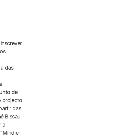
inscrever
mos
ia das
a
unto de
 projecto
partir das
é Bissau.
r a
“
Mindjer