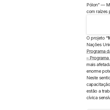
Pólon
” — Mu
com raízes 
O projeto
“
Nações Uni
Programa d
– Programa 
mais afetad
enorme pote
Neste sentid
capacitação
estão a tra
cívica sens