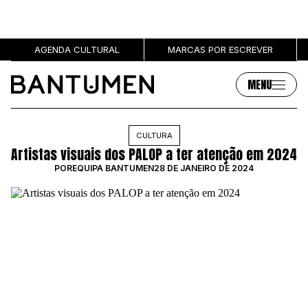
AGENDA CULTURAL
MARCAS POR ESCREVER
MENU
Artigos
Sobre
CULTURA
Artistas visuais dos PALOP a ter atenção em 2024
MÚSICA
SOBRE NÓS
POR
EQUIPA BANTUMEN
28 DE JANEIRO DE 2024
SOCIEDADE
PUBLICIDADE
CULTURA
AUTORES
GRL PWR
MARCAS
ENTREVISTAS
OPINIÃO
PODCAST
Eventos
Marcas por escrever