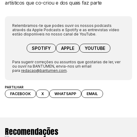
artísticos que co-criou e dos quais faz parte
Relembramos-te que podes ouvir os nossos podcasts
através da Apple Podcasts e Spotify e as entrevistas vídeo
estão disponíveis no nosso canal de YouTube.
SPOTIFY
APPLE
YOUTUBE
Para sugerir correções ou assuntos que gostarias de ler, ver
ou ouvir na BANTUMEN, envia-nos um email
para
redacao@bantumen.com
.
PARTILHAR
FACEBOOK
X
WHATSAPP
EMAIL
Recomendações