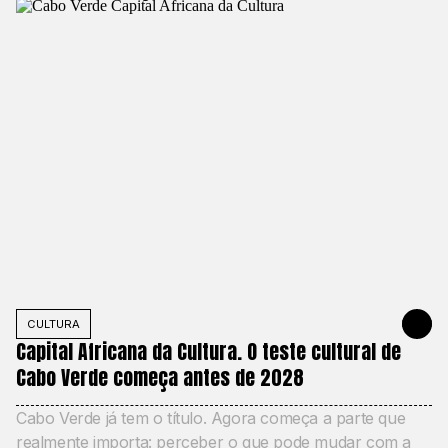
CULTURA
2 DE JUNH
Capital Africana da Cultura. O teste cultural de
Cabo Verde começa antes de 2028
Cabo Verde já tem o título. Agora começa a parte que
realmente importa: perceber o que pode mudar com a