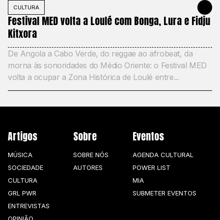
CULTURA
22 DE MAIO
Festival MED volta a Loulé com Bonga, Lura e Fidju
Kitxora
De Angola a Cabo Verde, do reggae ao afrobeat, da
morna às sonoridades do Médio Oriente: o Festival MED
volta a ocupar a Zona Histórica de Loulé entre...
Artigos
Sobre
Eventos
MÚSICA
SOBRE NÓS
AGENDA CULTURAL
SOCIEDADE
AUTORES
POWER LIST
CULTURA
MIA
GRL PWR
SUBMETER EVENTOS
ENTREVISTAS
OPINIÃO