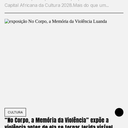
Capital Africana da Cultura 2028.Mais do que um...
CULTURA
22 DE MAIO
“No Corpo, a Memória da Violência” expõe a
violência antes de ela se tornar ferida visível