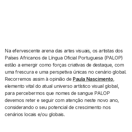
AGENDA CULTURAL
NOTÍCIAS
POWER LIST
MARKETING
MIA
IMPACTO
SUBMETER EVENTOS
EMPREENDEDORISMO
COMUNICAÇÃO
Na efervescente arena das artes visuais, os artistas dos
Contactos
Países Africanos de Língua Oficial Portuguesa (PALOP)
estão a emergir como forças criativas de destaque, com
EMAIL
uma frescura e uma perspetiva únicas no cenário global.
GERAL@BANTUMEN.COM
Recorremos assim à opinião de
Paula Nascimento
,
WHATSAPP
elemento vital do atual universo artístico visual global,
+351 912 127 577
para percebermos que nomes de sangue PALOP
devemos reter e seguir com atenção neste novo ano,
considerando o seu potencial de crescimento nos
Pesquisar
cenários locais e/ou globais.