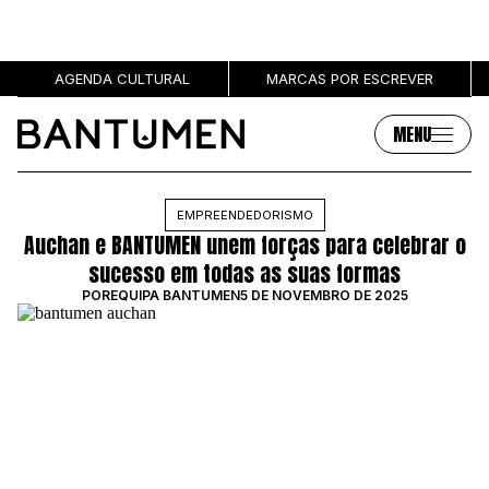
AGENDA CULTURAL
MARCAS POR ESCREVER
MENU
Artigos
Sobre
EMPREENDEDORISMO
Auchan e BANTUMEN unem forças para celebrar o
MÚSICA
SOBRE NÓS
sucesso em todas as suas formas
SOCIEDADE
PUBLICIDADE
POR
EQUIPA BANTUMEN
5 DE NOVEMBRO DE 2025
CULTURA
AUTORES
GRL PWR
MARCAS
ENTREVISTAS
OPINIÃO
PODCAST
Eventos
Marcas por escrever