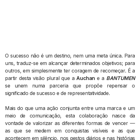
AGENDA CULTURAL
NOTÍCIAS
POWER LIST
MARKETING
MIA
IMPACTO
SUBMETER EVENTOS
EMPREENDEDORISMO
COMUNICAÇÃO
O sucesso não é um destino, nem uma meta única. Para
Contactos
uns, traduz-se em alcançar determinados objetivos; para
EMAIL
outros, em simplesmente ter coragem de recomeçar. É a
partir desta visão plural que a
Auchan
e a
BANTUMEN
GERAL@BANTUMEN.COM
se unem numa parceria que propõe repensar o
WHATSAPP
significado de sucesso e de representatividade.
+351 912 127 577
Mais do que uma ação conjunta entre uma marca e um
Pesquisar
meio de comunicação, esta colaboração nasce da
vontade de valorizar as diferentes formas de vencer —
as que se medem em conquistas visíveis e as que
acontecem em silêncio, nos gestos diários e nas histórias