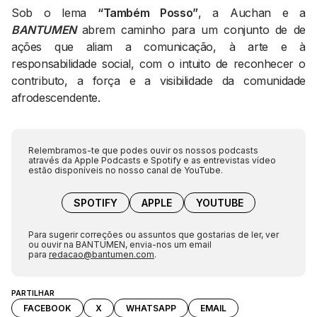
Sob o lema
“Também Posso”
, a Auchan e a
BANTUMEN
abrem caminho para um conjunto de de
ações que aliam a comunicação, à arte e à
responsabilidade social, com o intuito de reconhecer o
contributo, a força e a visibilidade da comunidade
afrodescendente.
Relembramos-te que podes ouvir os nossos podcasts
através da Apple Podcasts e Spotify e as entrevistas vídeo
estão disponíveis no nosso canal de YouTube.
SPOTIFY
APPLE
YOUTUBE
Para sugerir correções ou assuntos que gostarias de ler, ver
ou ouvir na BANTUMEN, envia-nos um email
para
redacao@bantumen.com
.
PARTILHAR
FACEBOOK
X
WHATSAPP
EMAIL