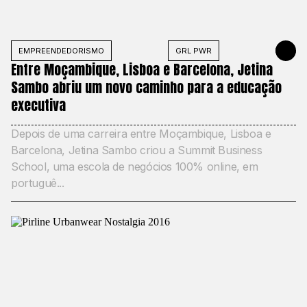
EMPREENDEDORISMO
GRL PWR
5 DE MAIO 
Entre Moçambique, Lisboa e Barcelona, Jetina
Sambo abriu um novo caminho para a educação
executiva
Depois de uma carreira entre Moçambique, Lisboa e
Barcelona, Jetina Sambo criou a Summit Business
School, uma escola de negócios 100% online, em
portuguê...