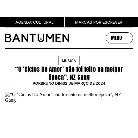
AGENDA CULTURAL
MARCAS POR ESCREVER
MENU
Artigos
Sobre
MÚSICA
“O ‘Ciclos Do Amor’ não foi feito na melhor
MÚSICA
SOBRE NÓS
época”, NZ Gang
SOCIEDADE
PUBLICIDADE
POR
BRUNO DINIS
2 DE MARÇO DE 2024
CULTURA
AUTORES
GRL PWR
MARCAS
ENTREVISTAS
OPINIÃO
PODCAST
Eventos
Marcas por escrever