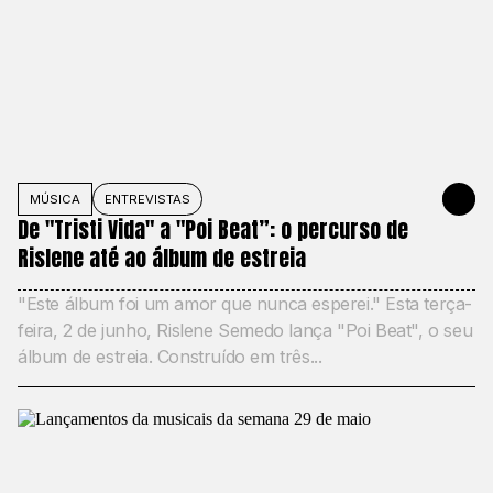
MÚSICA
ENTREVISTAS
2 DE JUNH
De "Tristi Vida" a "Poi Beat”: o percurso de
Rislene até ao álbum de estreia
"Este álbum foi um amor que nunca esperei." Esta terça-
feira, 2 de junho, Rislene Semedo lança "Poi Beat", o seu
álbum de estreia. Construído em três...