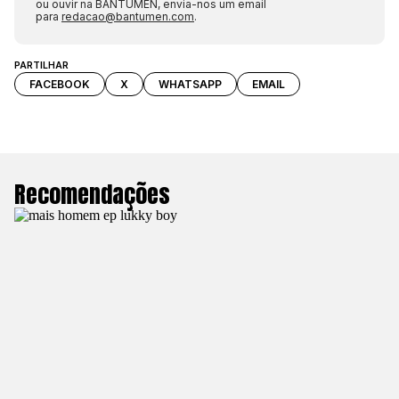
ou ouvir na BANTUMEN, envia-nos um email
para
redacao@bantumen.com
.
PARTILHAR
FACEBOOK
X
WHATSAPP
EMAIL
Recomendações