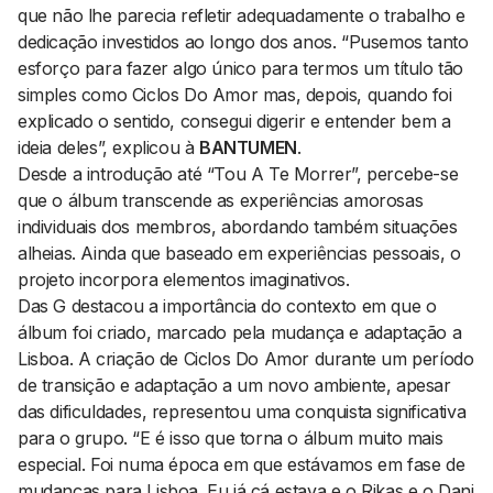
que não lhe parecia refletir adequadamente o trabalho e
dedicação investidos ao longo dos anos. “Pusemos tanto
esforço para fazer algo único para termos um título tão
simples como
Ciclos Do Amor
mas, depois, quando foi
explicado o sentido, consegui digerir e entender bem a
ideia deles”, explicou à
BANTUMEN
.
Desde a introdução até “Tou A Te Morrer”, percebe-se
que o álbum transcende as experiências amorosas
individuais dos membros, abordando também situações
alheias. Ainda que baseado em experiências pessoais, o
projeto incorpora elementos imaginativos.
Das G destacou a importância do contexto em que o
álbum foi criado, marcado pela mudança e adaptação a
Lisboa. A criação de
Ciclos Do Amor
durante um período
de transição e adaptação a um novo ambiente, apesar
das dificuldades, representou uma conquista significativa
para o grupo. “E é isso que torna o álbum muito mais
especial. Foi numa época em que estávamos em fase de
mudanças para Lisboa. Eu já cá estava e o Rikas e o Dani