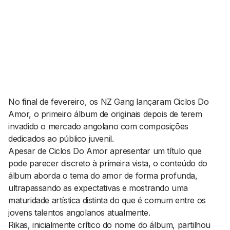
AGENDA CULTURAL
NOTÍCIAS
POWER LIST
MARKETING
MIA
IMPACTO
SUBMETER EVENTOS
EMPREENDEDORISMO
COMUNICAÇÃO
Contactos
No final de fevereiro, os NZ Gang lançaram
Ciclos Do
Amor
, o primeiro álbum de originais depois de terem
EMAIL
invadido o mercado angolano com composições
GERAL@BANTUMEN.COM
dedicados ao público juvenil.
WHATSAPP
Apesar de
Ciclos Do Amor
apresentar um título que
+351 912 127 577
pode parecer discreto à primeira vista, o conteúdo do
álbum aborda o tema do amor de forma profunda,
ultrapassando as expectativas e mostrando uma
Pesquisar
maturidade artística distinta do que é comum entre os
jovens talentos angolanos atualmente.
Rikas, inicialmente crítico do nome do álbum, partilhou