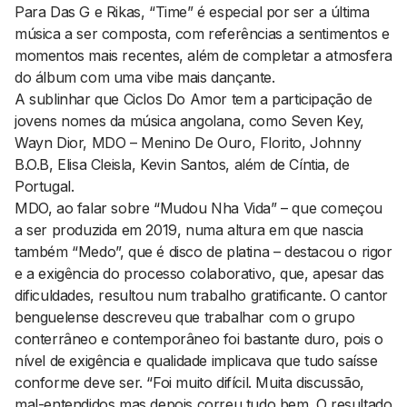
Para Das G e Rikas, “Time” é especial por ser a última
música a ser composta, com referências a sentimentos e
momentos mais recentes, além de completar a atmosfera
do álbum com uma vibe mais dançante.
A sublinhar que
Ciclos Do Amor
tem a participação de
jovens nomes da música angolana, como Seven Key,
Wayn Dior, MDO – Menino De Ouro, Florito, Johnny
B.O.B, Elisa Cleisla, Kevin Santos, além de Cíntia, de
Portugal.
MDO, ao falar sobre “Mudou Nha Vida” – que começou
a ser produzida em 2019, numa altura em que nascia
também “Medo”, que é disco de platina – destacou o rigor
e a exigência do processo colaborativo, que, apesar das
dificuldades, resultou num trabalho gratificante. O cantor
benguelense descreveu que trabalhar com o grupo
conterrâneo e contemporâneo foi bastante duro, pois o
nível de exigência e qualidade implicava que tudo saísse
conforme deve ser. “Foi muito difícil. Muita discussão,
mal-entendidos mas depois correu tudo bem. O resultado