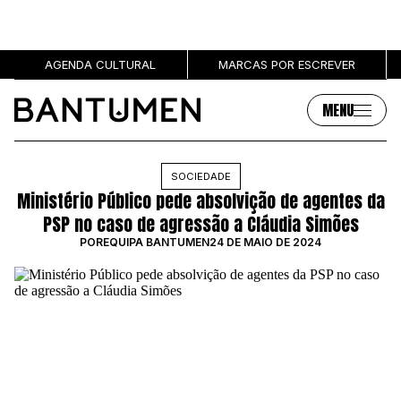
AGENDA CULTURAL
MARCAS POR ESCREVER
MENU
Artigos
Sobre
SOCIEDADE
Ministério Público pede absolvição de agentes da
MÚSICA
SOBRE NÓS
PSP no caso de agressão a Cláudia Simões
SOCIEDADE
PUBLICIDADE
POR
EQUIPA BANTUMEN
24 DE MAIO DE 2024
CULTURA
AUTORES
GRL PWR
MARCAS
ENTREVISTAS
OPINIÃO
PODCAST
Eventos
Marcas por escrever