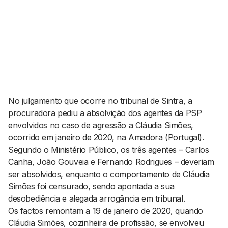
AGENDA CULTURAL
NOTÍCIAS
POWER LIST
MARKETING
MIA
IMPACTO
SUBMETER EVENTOS
EMPREENDEDORISMO
COMUNICAÇÃO
Contactos
No julgamento que ocorre no tribunal de Sintra, a
procuradora pediu a absolvição dos agentes da PSP
EMAIL
envolvidos no caso de agressão a
C
láudia Simões
,
GERAL@BANTUMEN.COM
ocorrido em janeiro de 2020, na Amadora (Portugal).
WHATSAPP
Segundo o Ministério Público, os três agentes – Carlos
+351 912 127 577
Canha, João Gouveia e Fernando Rodrigues – deveriam
ser absolvidos, enquanto o comportamento de Cláudia
Simões foi censurado, sendo apontada a sua
Pesquisar
desobediência e alegada arrogância em tribunal.
Os factos remontam a 19 de janeiro de 2020, quando
Cláudia Simões, cozinheira de profissão, se envolveu