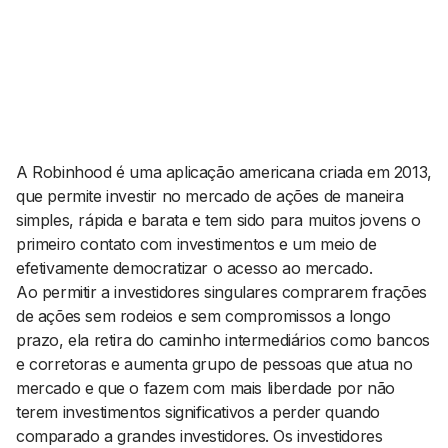
AGENDA CULTURAL
NOTÍCIAS
POWER LIST
MARKETING
MIA
IMPACTO
SUBMETER EVENTOS
EMPREENDEDORISMO
COMUNICAÇÃO
A
Robinhood
é uma aplicação americana criada em 2013,
Contactos
que permite investir no mercado de ações de maneira
simples, rápida e barata e tem sido para muitos jovens o
EMAIL
primeiro contato com investimentos e um meio de
GERAL@BANTUMEN.COM
efetivamente democratizar o acesso ao mercado.
WHATSAPP
Ao permitir a investidores singulares comprarem frações
+351 912 127 577
de ações sem rodeios e sem compromissos a longo
prazo, ela retira do caminho intermediários como bancos
e corretoras e aumenta grupo de pessoas que atua no
Pesquisar
mercado e que o fazem com mais liberdade por não
terem investimentos significativos a perder quando
comparado a grandes investidores. Os investidores