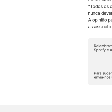
“Todos os c
nunca deveri
A opinião p
assassinato 
Relembramo
Spotify e 
Para suger
envia-nos 