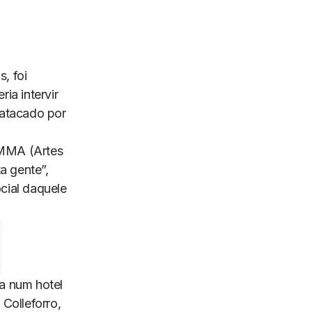
, foi
ia intervir
 atacado por
 MMA (Artes
a gente”,
cial daquele
ta num hotel
Colleforro,