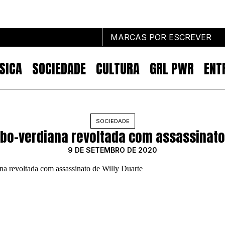
MARCAS POR ESCREVER
SICA
SOCIEDADE
CULTURA
GRL PWR
ENT
Marcas por escrever
SOCIEDADE
o-verdiana revoltada com assassinato 
NOTÍCIAS
MARKETING
9 DE SETEMBRO DE 2020
IMPACTO
EMPREENDEDORISMO
COMUNICAÇÃO