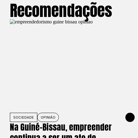
Recomendações
SOCIEDADE
OPINIÃO
1 DE JU
Na Guiné-Bissau, empreender
continua a ser um ato de