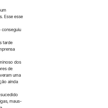
 num
s. Esse esse
o conseguiu
s tarde
imprensa
iminoso dos
ores de
tiveram uma
ação ainda
 sucedido
rigas, maus-
a.