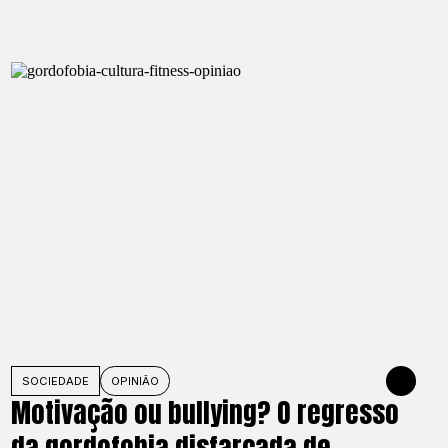
O DE 2026
SOCIEDADE
OPINIÃO
27 DE MAIO 
Motivação ou bullying? O regresso
da gordofobia disfarçada de