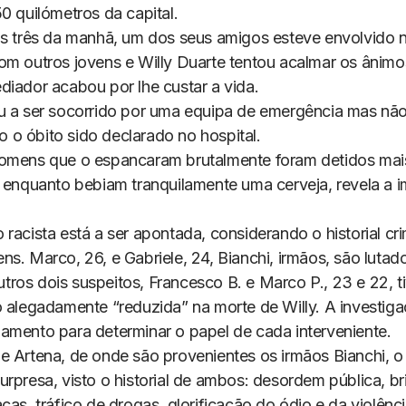
0 quilómetros da capital.
as três da manhã, um dos seus amigos esteve envolvido
om outros jovens e Willy Duarte tentou acalmar os ânimo
diador acabou por lhe custar a vida.
u a ser socorrido por uma equipa de emergência mas nã
ndo o óbito sido declarado no hospital.
omens que o espancaram brutalmente foram detidos mai
, enquanto bebiam tranquilamente uma cerveja, revela a 
racista está a ser apontada, considerando o historial cr
s. Marco, 26, e Gabriele, 24, Bianchi, irmãos, são lutad
ros dois suspeitos, Francesco B. e Marco P., 23 e 22, 
o alegadamente “reduzida” na morte de Willy. A investig
amento para determinar o papel de cada interveniente.
e Artena, de onde são provenientes os irmãos Bianchi, o
urpresa, visto o historial de ambos: desordem pública, b
ças, tráfico de drogas, glorificação do ódio e da violênci