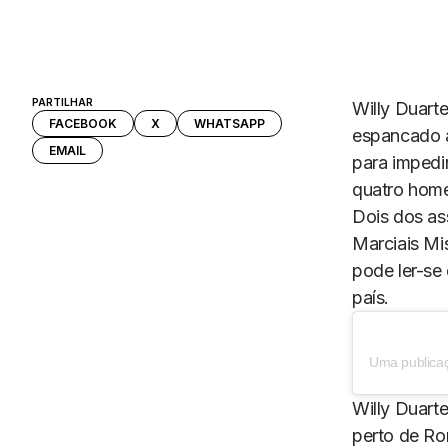
PARTILHAR
Willy Duarte
FACEBOOK
X
WHATSAPP
espancado a
EMAIL
para impedi
quatro home
Dois dos as
Marciais Mi
pode ler-se
país.
Uma publicaç
Willy Duarte
perto de Ro