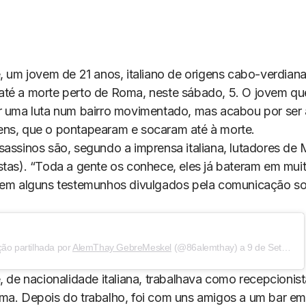
, um jovem de 21 anos, italiano de origens cabo-verdianas
té a morte perto de Roma, neste sábado, 5. O jovem quer
r uma luta num bairro movimentado, mas acabou por ser
ns, que o pontapearam e socaram até à morte.
sassinos são, segundo a imprensa italiana, lutadores de
stas). “Toda a gente os conhece, eles já bateram em muit
 em alguns testemunhos divulgados pela comunicação so
ão partilhada por
AlemThay GebreMeskel
(@86alemthay) a
9 de Set, 2020 às 3:16 PDT
, de nacionalidade italiana, trabalhava como recepcionis
ma. Depois do trabalho, foi com uns amigos a um bar em 