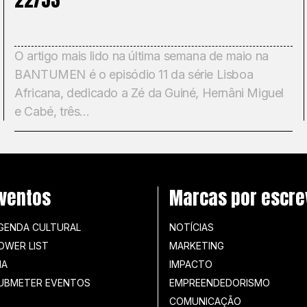
O artigo mais lido na última semana de maio na
BANTUMEN é o episódio 11 da série Lisboa
Africana, dedicado a Zé da Guiné, Hernâni Miguel
e Cabé, três...
ventos
Marcas por escre
GENDA CULTURAL
NOTÍCIAS
OWER LIST
MARKETING
IA
IMPACTO
UBMETER EVENTOS
EMPREENDEDORISMO
COMUNICAÇÃO