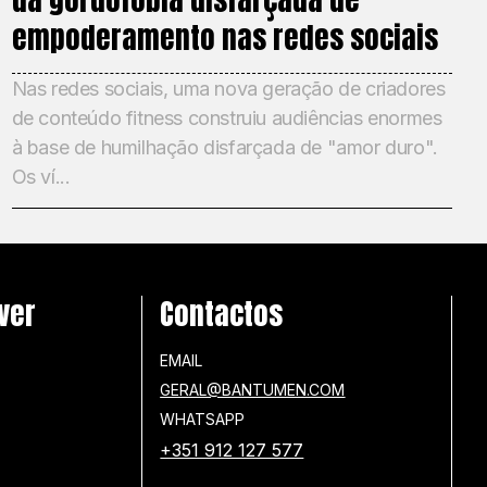
empoderamento nas redes sociais
Nas redes sociais, uma nova geração de criadores
de conteúdo fitness construiu audiências enormes
à base de humilhação disfarçada de "amor duro".
Os ví...
ver
Contactos
EMAIL
GERAL@BANTUMEN.COM
WHATSAPP
+351 912 127 577