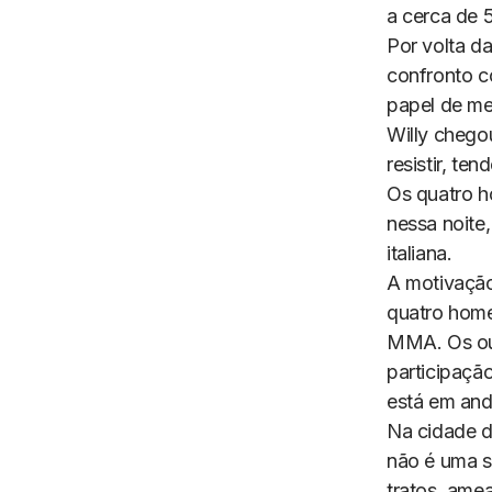
a cerca de 5
Por volta d
confronto c
papel de me
Willy chego
resistir, te
Os quatro h
nessa noite
italiana.
A motivação 
quatro homen
MMA. Os out
participaçã
está em and
Na cidade d
não é uma s
tratos, amea