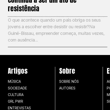
resistência
O que acontece quando um país obriga os seus
jovens a escolher entre desistir ou resistir?Na
Guiné-Bissau, empreender começa, muitas vezes,
com ausência...
Artigos
Sobre
E
MÚSICA
SOBRE NÓS
A
SOCIEDADE
AUTORES
P
CULTURA
M
GRL PWR
S
ENTREVISTAS