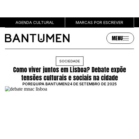
AGENDA CULTURAL
MARCAS POR ESCREVER
MENU
Artigos
Sobre
SOCIEDADE
Como viver juntos em Lisboa? Debate expõe
MÚSICA
SOBRE NÓS
tensões culturais e sociais na cidade
SOCIEDADE
PUBLICIDADE
POR
EQUIPA BANTUMEN
24 DE SETEMBRO DE 2025
CULTURA
AUTORES
GRL PWR
MARCAS
ENTREVISTAS
OPINIÃO
PODCAST
Eventos
Marcas por escrever