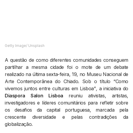
AGENDA CULTURAL
NOTÍCIAS
POWER LIST
MARKETING
MIA
IMPACTO
SUBMETER EVENTOS
EMPREENDEDORISMO
COMUNICAÇÃO
Getty Image/ Unsplash
Contactos
A questão de como diferentes comunidades conseguem
EMAIL
partilhar a mesma cidade foi o mote de um debate
realizado na última sexta-feira, 19, no Museu Nacional de
GERAL@BANTUMEN.COM
Arte Contemporânea do Chiado. Sob o título “Como
WHATSAPP
vivemos juntos entre culturas em Lisboa”
,
a iniciativa do
+351 912 127 577
Diaspora Salon Lisboa
reuniu ativistas, artistas,
investigadores e líderes comunitários para refletir sobre
Pesquisar
os desafios da capital portuguesa, marcada pela
crescente diversidade e pelas contradições da
globalização.