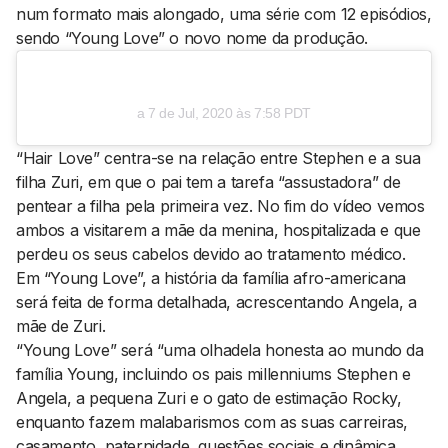
num formato mais alongado, uma série com 12 episódios,
sendo “Young Love” o novo nome da produção.
a
7 de Jul, 2020 às 7:58 PDT
“Hair Love” centra-se na relação entre Stephen e a sua
filha Zuri, em que o pai tem a tarefa “assustadora” de
pentear a filha pela primeira vez. No fim do vídeo vemos
ambos a visitarem a mãe da menina, hospitalizada e que
perdeu os seus cabelos devido ao tratamento médico.
Em “Young Love”, a história da família afro-americana
será feita de forma detalhada, acrescentando Angela, a
mãe de Zuri.
“Young Love” será “uma olhadela honesta ao mundo da
família Young, incluindo os pais
millenniums
Stephen e
Angela, a pequena Zuri e o gato de estimação Rocky,
enquanto fazem malabarismos com as suas carreiras,
casamento, paternidade, questões sociais e dinâmica