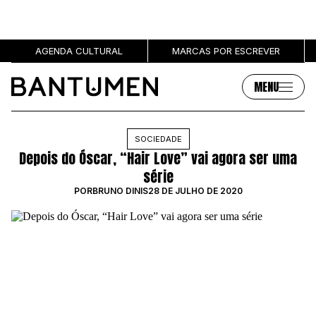
AGENDA CULTURAL
MARCAS POR ESCREVER
MENU
Artigos
Sobre
SOCIEDADE
Depois do Óscar, “Hair Love” vai agora ser uma
MÚSICA
SOBRE NÓS
série
SOCIEDADE
PUBLICIDADE
POR
BRUNO DINIS
28 DE JULHO DE 2020
CULTURA
AUTORES
GRL PWR
MARCAS
ENTREVISTAS
OPINIÃO
PODCAST
Eventos
Marcas por escrever