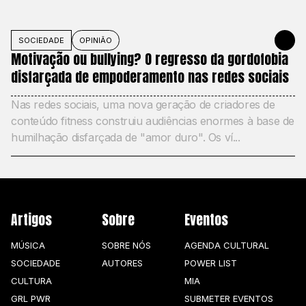
SOCIEDADE
OPINIÃO
27 DE MAIO
Motivação ou bullying? O regresso da gordofobia
disfarçada de empoderamento nas redes sociais
Nas redes sociais, uma nova geração de criadores de
conteúdo fitness construiu audiências enormes à base de
humilhação disfarçada de "amor duro". Os ví...
Artigos
Sobre
Eventos
MÚSICA
SOBRE NÓS
AGENDA CULTURAL
SOCIEDADE
AUTORES
POWER LIST
CULTURA
MIA
GRL PWR
SUBMETER EVENTOS