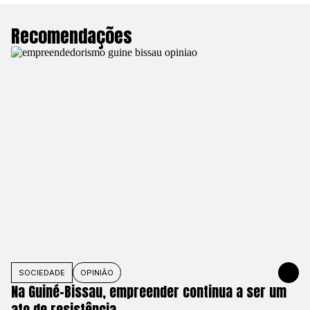
Recomendações
SOCIEDADE
OPINIÃO
1 DE JUNHO
Na Guiné-Bissau, empreender continua a ser um
ato de resistência