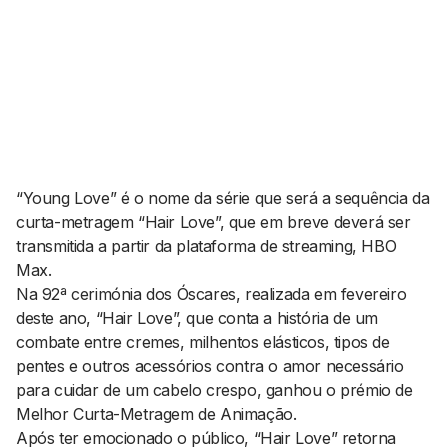
AGENDA CULTURAL
NOTÍCIAS
POWER LIST
MARKETING
MIA
IMPACTO
SUBMETER EVENTOS
EMPREENDEDORISMO
COMUNICAÇÃO
Contactos
“Young Love” é o nome da série que será a sequência da
curta-metragem “Hair Love”, que em breve deverá ser
EMAIL
transmitida a partir da plataforma de
streaming
, HBO
GERAL@BANTUMEN.COM
Max.
WHATSAPP
Na 92ª cerimónia dos Óscares, realizada em fevereiro
+351 912 127 577
deste ano, “Hair Love”, que conta a história de um
combate entre cremes, milhentos elásticos, tipos de
pentes e outros acessórios contra o amor necessário
Pesquisar
para cuidar de um cabelo crespo, ganhou o prémio de
Melhor Curta-Metragem de Animação.
Após ter emocionado o público, “Hair Love” retorna