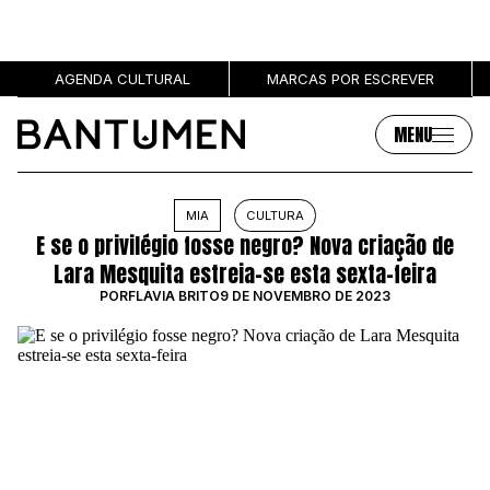
AGENDA CULTURAL
MARCAS POR ESCREVER
MENU
Artigos
Sobre
MIA
CULTURA
E se o privilégio fosse negro? Nova criação de
MÚSICA
SOBRE NÓS
Lara Mesquita estreia-se esta sexta-feira
SOCIEDADE
PUBLICIDADE
POR
FLÁVIA BRITO
9 DE NOVEMBRO DE 2023
CULTURA
AUTORES
GRL PWR
MARCAS
ENTREVISTAS
OPINIÃO
PODCAST
Eventos
Marcas por escrever