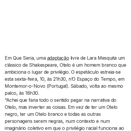
AGENDA CULTURAL
NOTÍCIAS
POWER LIST
MARKETING
MIA
IMPACTO
SUBMETER EVENTOS
EMPREENDEDORISMO
COMUNICAÇÃO
Contactos
Em
Que Seria
, uma
adaptação
livre de Lara Mesquita um
clássico de Shakespeare, Otelo é um homem branco que
EMAIL
ambiciona o lugar de privilégio. O espetáculo estreia-se
GERAL@BANTUMEN.COM
esta sexta-feira, 10, às 21h30, n’O Espaço do Tempo, em
WHATSAPP
Montemor-o-Novo (Portugal). Sábado, volta ao mesmo
+351 912 127 577
palco, às 18h30.
“Achei que faria todo o sentido pegar na narrativa do
Otelo, mas inverter as coisas. Em vez de ter um Otelo
Pesquisar
negro, ter um Otelo branco e todas as outras
personagens serem negras, num contexto e num
imaginário coletivo em que o privilégio racial funciona ao