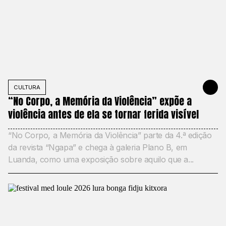
CULTURA
22 DE MAIO
“No Corpo, a Memória da Violência” expõe a
violência antes de ela se tornar ferida visível
“No Corpo, a Memória da Violência” parte da 4.ª edição
da revista “Ngapa” e chega à galeria Plano B, em
Luanda, como uma exposição sobre aquilo que a...