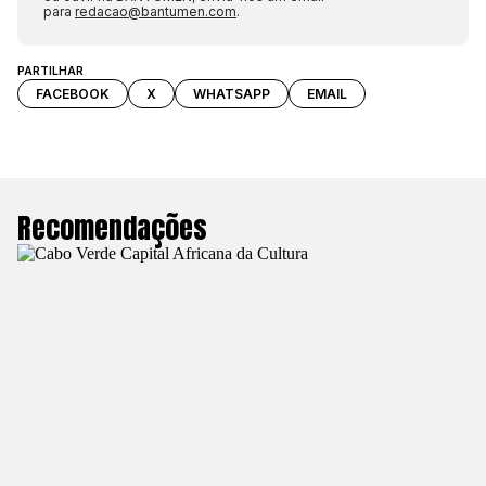
para
redacao@bantumen.com
.
PARTILHAR
FACEBOOK
X
WHATSAPP
EMAIL
Recomendações