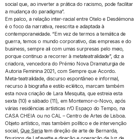
social que, ao inverter a prática do racismo, pode facilitar
a mudança do paradigma”.
Em palco, a relação inter-racial entre Otelo e Desdémona
é o foco da narrativa, reescrita e adaptada à
contemporaneidade. “Em vez de termos a temática de
guerra, temos o mundo corporativo, das empresas e do
business
, sempre ali com umas surpresas pelo meio,
porque continuo a recorrer à metateatralidade”, diz a
criadora, vencedora do Prémio Nova Dramaturgia de
Autoria Feminina 2021, com
Sempre que Acordo.
Meta-teatralidade, discurso espontâneo e informal,
recurso à biografia e estilo eclético, marcam também
esta nova criação de Lara Mesquita, que estreia esta
sexta (10) e sábado (11), em Montemor-o-Novo, após
várias residências artísticas n’O Espaço do Tempo, na
CASA CHEIA ou no CAL – Centro de Artes de Lisboa.
Objeto artístico, mas também político e de intervenção
social,
Que Seria
tem direção de arte de Bernarda,
figurinos de Lafayette e direção e operação de luz de