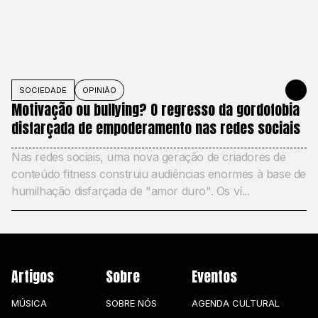
SOCIEDADE
OPINIÃO
27 DE MAIO
Motivação ou bullying? O regresso da gordofobia
disfarçada de empoderamento nas redes sociais
Nas redes sociais, uma nova geração de criadores de
conteúdo fitness construiu audiências enormes à base de
humilhação disfarçada de "amor duro". Os ví...
Artigos
Sobre
Eventos
MÚSICA
SOBRE NÓS
AGENDA CULTURAL