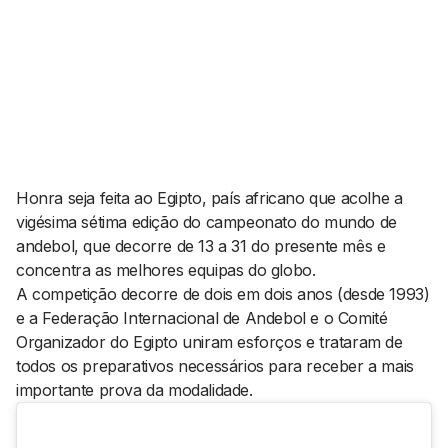
AGENDA CULTURAL
NOTÍCIAS
POWER LIST
MARKETING
MIA
IMPACTO
SUBMETER EVENTOS
EMPREENDEDORISMO
COMUNICAÇÃO
Contactos
Honra seja feita ao Egipto, país africano que acolhe a
vigésima sétima edição do campeonato do mundo de
EMAIL
andebol, que decorre de 13 a 31 do presente mês e
GERAL@BANTUMEN.COM
concentra as melhores equipas do globo.
WHATSAPP
A competição decorre de dois em dois anos (desde 1993)
+351 912 127 577
e a Federação Internacional de Andebol e o Comité
Organizador do Egipto uniram esforços e trataram de
todos os preparativos necessários para receber a mais
Pesquisar
importante prova da modalidade.