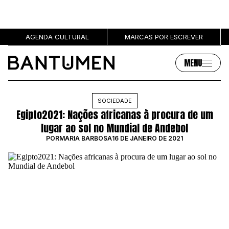
AGENDA CULTURAL
MARCAS POR ESCREVER
MENU
Artigos
Sobre
SOCIEDADE
Egipto2021: Nações africanas à procura de um
MÚSICA
SOBRE NÓS
lugar ao sol no Mundial de Andebol
SOCIEDADE
PUBLICIDADE
POR
MARIA BARBOSA
16 DE JANEIRO DE 2021
CULTURA
AUTORES
GRL PWR
MARCAS
ENTREVISTAS
OPINIÃO
PODCAST
Eventos
Marcas por escrever