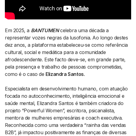
AGENDA CULTURAL
NOTÍCIAS
POWER LIST
MARKETING
MIA
IMPACTO
Em 2025, a
BANTUMEN
celebra uma década a
SUBMETER EVENTOS
EMPREENDEDORISMO
representar vozes negras da lusofonia. Ao longo destes
COMUNICAÇÃO
dez anos, a plataforma estabeleceu-se como referência
cultural, social e mediática para a comunidade
Contactos
afrodescendente. Este facto deve-se, em grande parte,
pela presença e trabalho de pessoas comprometidas,
EMAIL
como é o caso de
Elizandra Santos
.
GERAL@BANTUMEN.COM
WHATSAPP
Especialista em desenvolvimento humano, com atuação
+351 912 127 577
focada no autoconhecimento, inteligência emocional e
saúde mental, Elizandra Santos é também criadora do
projeto “Powerful Women”, escritora, psicanalista,
Pesquisar
mentora de mulheres empresárias e coach executiva.
Reconhecida como uma verdadeira “rainha das vendas
B2B”, já impactou positivamente as finanças de diversas