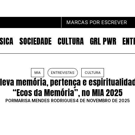
MARCAS POR ESCREVER
SICA
SOCIEDADE
CULTURA
GRL PWR
ENT
Marcas por escrever
MIA
ENTREVISTAS
CULTURA
 leva memória, pertença e espiritualida
NOTÍCIAS
MARKETING
“Ecos da Memória”, no MIA 2025
IMPACTO
POR
MARISA MENDES RODRIGUES
4 DE NOVEMBRO DE 2025
EMPREENDEDORISMO
COMUNICAÇÃO