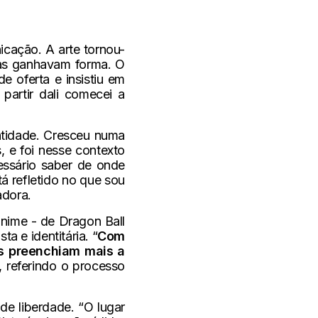
cação. A arte tornou-
ias ganhavam forma. O
 oferta e insistiu em
partir dali comecei a
ntidade. Cresceu numa
, e foi nesse contexto
ssário saber de onde
á refletido no que sou
adora.
nime - de Dragon Ball
a e identitária. “
Com
es preenchiam mais a
a, referindo o processo
de liberdade. “O lugar