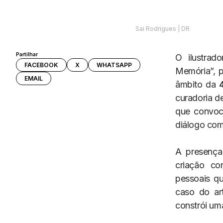
Sai Rodrigues | DR
Partilhar
O ilustrad
FACEBOOK
X
WHATSAPP
Memória”, 
EMAIL
âmbito da
curadoria de
que convoc
diálogo com
A presença
criação co
pessoais qu
caso do ar
constrói um