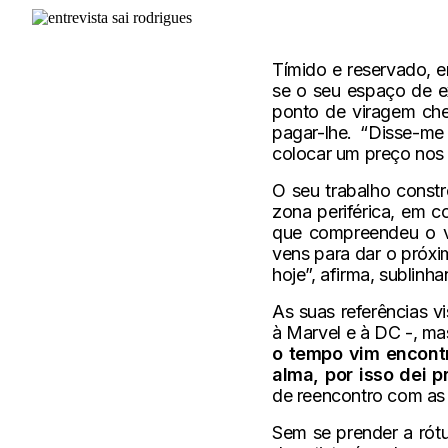
Tímido e reservado, 
se o seu espaço de e
ponto de viragem che
pagar-lhe. “Disse-me
colocar um preço nos 
O seu trabalho const
zona periférica, em co
que compreendeu o v
vens para dar o próxi
hoje”, afirma, sublin
As suas referências 
à Marvel e à DC -, ma
o tempo vim encontr
alma, por isso dei 
de reencontro com as 
Sem se prender a rótu