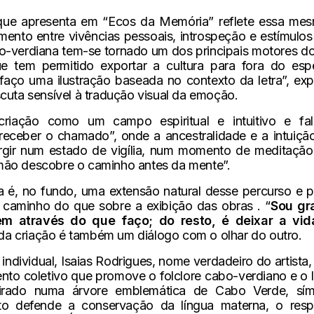
ue apresenta em “Ecos da Memória” reflete essa mesm
ento entre vivências pessoais, introspeção e estímulos
-verdiana tem-se tornado um dos principais motores do
tem permitido exportar a cultura para fora do espe
aço uma ilustração baseada no contexto da letra”, expli
scuta sensível à tradução visual da emoção.
 criação como um campo espiritual e intuitivo e f
 receber o chamado”, onde a ancestralidade e a intuiç
urgir num estado de vigília, num momento de meditação
mão descobre o caminho antes da mente”.
 é, no fundo, uma extensão natural desse percurso e pa
r caminho do que sobre a exibição das obras . “
Sou gra
m através do que faço; do resto, é deixar a vid
a criação é também um diálogo com o olhar do outro.
individual, Isaias Rodrigues, nome verdadeiro do artista
to coletivo que promove o folclore cabo-verdiano e o l
irado numa árvore emblemática de Cabo Verde, símb
to defende a conservação da língua materna, o resp