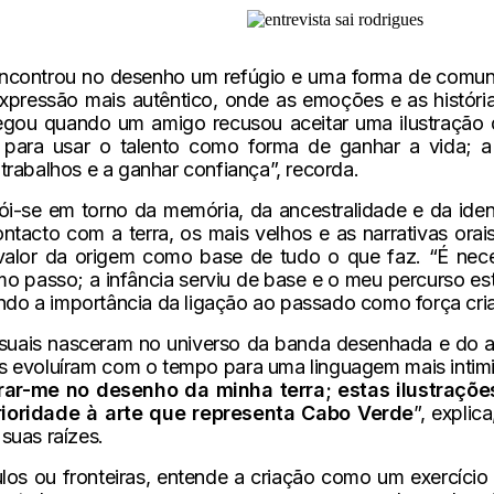
encontrou no desenho um refúgio e uma forma de comuni
xpressão mais autêntico, onde as emoções e as histór
gou quando um amigo recusou aceitar uma ilustração de
 para usar o talento como forma de ganhar a vida; a 
trabalhos e a ganhar confiança”, recorda.
rói-se em torno da memória, da ancestralidade e da ide
ntacto com a terra, os mais velhos e as narrativas orais
alor da origem como base de tudo o que faz. “É nece
mo passo; a infância serviu de base e o meu percurso est
hando a importância da ligação ao passado como força cri
visuais nasceram no universo da banda desenhada e do a
s evoluíram com o tempo para uma linguagem mais intimist
ar-me no desenho da minha terra; estas ilustraçõ
prioridade à arte que representa Cabo Verde
”, explic
suas raízes.
los ou fronteiras, entende a criação como um exercício 