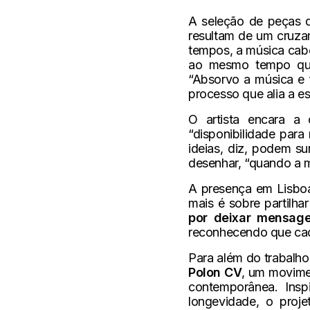
A seleção de peças q
resultam de um cruzam
tempos, a música cabo
ao mesmo tempo que 
“Absorvo a música e f
processo que alia a e
O artista encara a
“disponibilidade para
ideias, diz, podem s
desenhar, “quando a 
A presença em Lisboa
mais é sobre partilha
por deixar mensage
reconhecendo que cad
Para além do trabalho 
Polon CV
, um movimen
contemporânea. Insp
longevidade, o proje