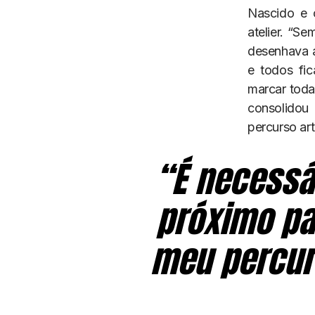
Nascido e 
atelier. “Se
desenhava a
e todos fi
marcar toda 
consolidou
percurso art
“É necessá
próximo pas
meu percurs