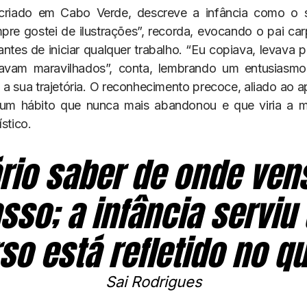
criado em Cabo Verde, descreve a infância como o s
mpre gostei de ilustrações”, recorda, evocando o pai car
ntes de iniciar qualquer trabalho. “Eu copiava, levava p
cavam maravilhados”, conta, lembrando um entusiasmo 
a sua trajetória. O reconhecimento precoce, aliado ao ap
 um hábito que nunca mais abandonou e que viria a m
ístico.
rio saber de onde vens
so; a infância serviu
o está refletido no q
Sai Rodrigues