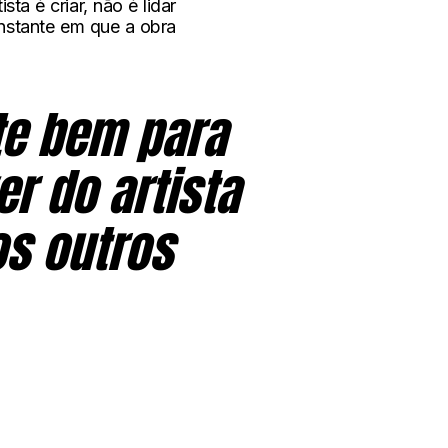
ta é criar, não é lidar
instante em que a obra
nte bem para
r do artista
os outros