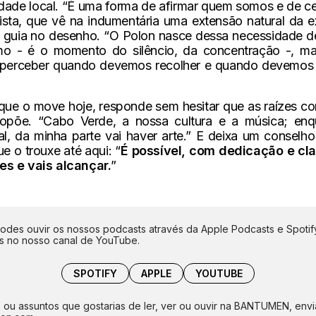
vidade local. “É uma forma de afirmar quem somos e de c
tista, que vê na indumentária uma extensão natural da e
guia no desenho. “O Polon nasce dessa necessidade de e
smo - é o momento do silêncio, da concentração -, 
te perceber quando devemos recolher e quando devemos e
ue o move hoje, responde sem hesitar que as raízes co
opõe. “Cabo Verde, a nossa cultura e a música; enq
al, da minha parte vai haver arte.” E deixa um conselh
ue o trouxe até aqui: “
É possível, com dedicação e cla
es e vais alcançar.
”
des ouvir os nossos podcasts através da Apple Podcasts e Spotify
is no nosso canal de YouTube.
SPOTIFY
APPLE
YOUTUBE
 ou assuntos que gostarias de ler, ver ou ouvir na BANTUMEN, env