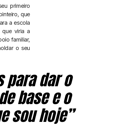
eu primeiro
pinteiro, que
ara a escola
que viria a
oio familiar,
oldar o seu
 para dar o
 de base e o
ue sou hoje”