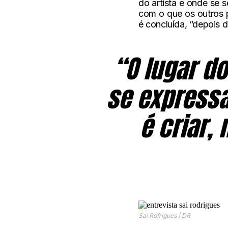
do artista é onde se s
com o que os outros p
é concluída, “depois 
“O lugar do
se expressa
é criar,
Sai Rofrigues | DR