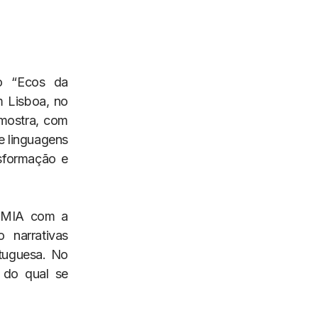
o “Ecos da
 Lisboa, no
 mostra, com
 e linguagens
sformação e
o MIA com a
 narrativas
rtuguesa. No
 do qual se