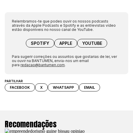
Relembramos-te que podes ouvir os nossos podcasts
através da Apple Podcasts e Spotify e as entrevistas vídeo
estão disponíveis no nosso canal de YouTube.
SPOTIFY
APPLE
YOUTUBE
Para sugerir correções ou assuntos que gostarias de ler, ver
ou ouvir na BANTUMEN, envia-nos um email
para
redacao@bantumen.com
.
PARTILHAR
FACEBOOK
X
WHATSAPP
EMAIL
Recomendações