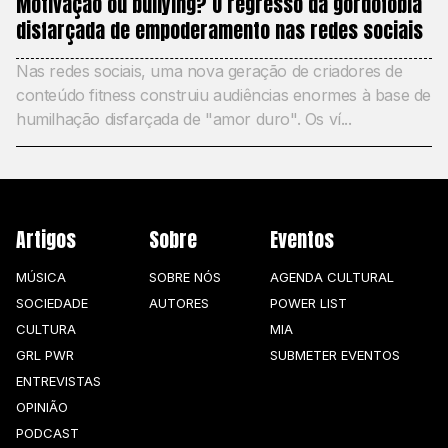
Motivação ou bullying? O regresso da gordofobia
disfarçada de empoderamento nas redes sociais
Nas redes sociais, uma nova geração de criadores de
conteúdo fitness construiu audiências enormes à base de
humilhação disfarçada de "amor duro". Os ví...
Artigos
Sobre
Eventos
MÚSICA
SOBRE NÓS
AGENDA CULTURAL
SOCIEDADE
AUTORES
POWER LIST
CULTURA
MIA
GRL PWR
SUBMETER EVENTOS
ENTREVISTAS
OPINIÃO
PODCAST