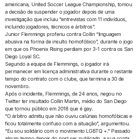
americana, United Soccer League Championship, tomou
a decisão de suspender o jogador depois de uma
investigação que incluiu “entrevistas com 11 indivíduos,
incluindo jogadores, técnicos e árbitros”.
Junior Flemmings proferiu contra Collin “linguagem
abusiva na forma de insulto homofóbico”, durante o jogo
em que os Phoenix Rising perdiam por 3-1 contra os San
Diego Loyal SC.
Segundo a equipa de Flemmings, o jogador irá
permanecer em licença administrativa durante o restante
tempo do contrato com o clube, que termina a 30 de
novembro.
Após o incidente, Flemmings, de 24 anos, negou no
Twitter ter insultado Collin Martin, médio do San Diego
que tornou público em 2018 que é gay.
“O árbitro admitiu que não ouviu calúnias homofóbicas e
ficou totalmente confuso com a situação”, argumentou.
“Eu sou solidário com o movimento LGBTQ +.” Passado
algum tempo depois do post ser publicado, a sua conta