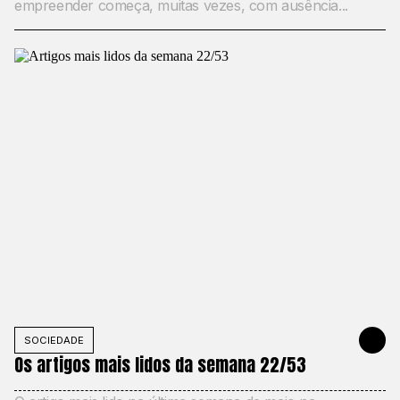
empreender começa, muitas vezes, com ausência...
SOCIEDADE
31 DE MAIO
Os artigos mais lidos da semana 22/53