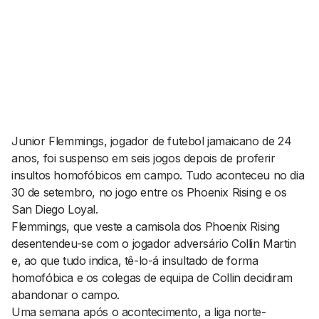
AGENDA CULTURAL
NOTÍCIAS
POWER LIST
MARKETING
MIA
IMPACTO
SUBMETER EVENTOS
EMPREENDEDORISMO
COMUNICAÇÃO
Contactos
Junior Flemmings, jogador de futebol jamaicano de 24
anos, foi suspenso em seis jogos depois de proferir
EMAIL
insultos homofóbicos em campo. Tudo aconteceu no dia
GERAL@BANTUMEN.COM
30 de setembro, no jogo entre os Phoenix Rising e os
WHATSAPP
San Diego Loyal.
+351 912 127 577
Flemmings, que veste a camisola dos Phoenix Rising
desentendeu-se com o jogador adversário Collin Martin
e, ao que tudo indica, tê-lo-á insultado de forma
Pesquisar
homofóbica e os colegas de equipa de Collin decidiram
abandonar o campo.
Uma semana após o acontecimento, a liga norte-