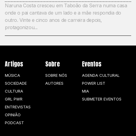
Naruna Costa cresceu em Taboão da Serra numa casa
onde o pai cantava de um lado e a mãe respondia do
outro. Vinte e cinco anos de carreira depois,
protagonizou...
Artigos
Sobre
Eventos
MÚSICA
SOBRE NÓS
AGENDA CULTURAL
SOCIEDADE
AUTORES
POWER LIST
CULTURA
MIA
GRL PWR
SUBMETER EVENTOS
ENTREVISTAS
OPINIÃO
PODCAST