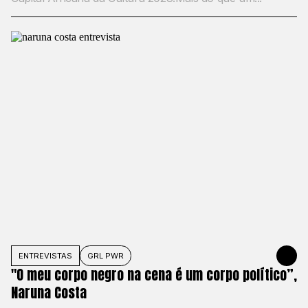
ENTREVISTAS
GRL PWR
31 DE MAIO
"O meu corpo negro na cena é um corpo político”,
Naruna Costa