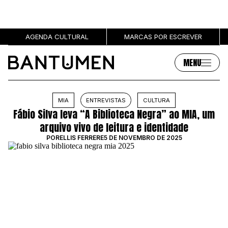
AGENDA CULTURAL
MARCAS POR ESCREVER
MENU
Artigos
Sobre
MIA
ENTREVISTAS
CULTURA
Fábio Silva leva “A Biblioteca Negra” ao MIA, um
MÚSICA
SOBRE NÓS
arquivo vivo de leitura e identidade
SOCIEDADE
PUBLICIDADE
POR
ELLIS FERRÉRE
5 DE NOVEMBRO DE 2025
CULTURA
AUTORES
GRL PWR
MARCAS
ENTREVISTAS
OPINIÃO
PODCAST
Eventos
Marcas por escrever