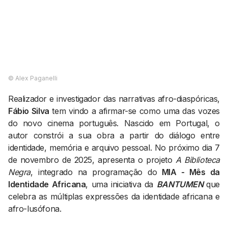
AGENDA CULTURAL
NOTÍCIAS
POWER LIST
MARKETING
MIA
IMPACTO
SUBMETER EVENTOS
EMPREENDEDORISMO
COMUNICAÇÃO
©️ Alex Paganelli
Contactos
Realizador e investigador das narrativas afro-diaspóricas,
Fábio Silva
tem vindo a afirmar-se como uma das vozes
EMAIL
do novo cinema português. Nascido em Portugal, o
GERAL@BANTUMEN.COM
autor constrói a sua obra a partir do diálogo entre
WHATSAPP
identidade, memória e arquivo pessoal. No próximo dia 7
+351 912 127 577
de novembro de 2025, apresenta o projeto
A Biblioteca
Negra
, integrado na programação do
MIA - Mês da
Identidade Africana
, uma iniciativa da
BANTUMEN
que
Pesquisar
celebra as múltiplas expressões da identidade africana e
afro-lusófona.