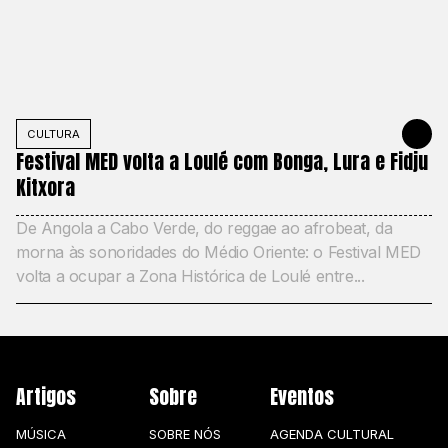
CULTURA
22 DE MAIO
Festival MED volta a Loulé com Bonga, Lura e Fidju
Kitxora
De Angola a Cabo Verde, do reggae ao afrobeat, da
morna às sonoridades do Médio Oriente: o Festival MED
volta a ocupar a Zona Histórica de Loulé entre...
Artigos
Sobre
Eventos
MÚSICA
SOBRE NÓS
AGENDA CULTURAL