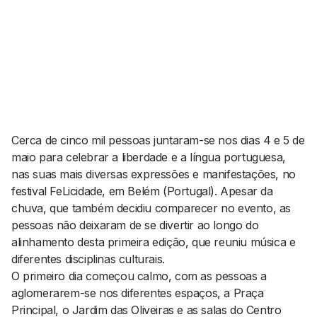
AGENDA CULTURAL
NOTÍCIAS
POWER LIST
MARKETING
MIA
IMPACTO
SUBMETER EVENTOS
EMPREENDEDORISMO
COMUNICAÇÃO
Contactos
Cerca de cinco mil pessoas juntaram-se nos dias 4 e 5 de
maio para celebrar a liberdade e a língua portuguesa,
EMAIL
nas suas mais diversas expressões e manifestações, no
GERAL@BANTUMEN.COM
festival FeLicidade, em Belém (Portugal). Apesar da
WHATSAPP
chuva, que também decidiu comparecer no evento, as
+351 912 127 577
pessoas não deixaram de se divertir ao longo do
alinhamento desta primeira edição, que reuniu música e
diferentes disciplinas culturais.
Pesquisar
O primeiro dia começou calmo, com as pessoas a
aglomerarem-se nos diferentes espaços, a Praça
Principal, o Jardim das Oliveiras e as salas do Centro