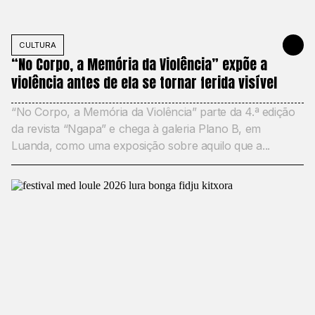
CULTURA
22 DE MAIO
“No Corpo, a Memória da Violência” expõe a
violência antes de ela se tornar ferida visível
“No Corpo, a Memória da Violência” parte da 4.ª edição
da revista “Ngapa” e chega à galeria Plano B, em
Luanda, como uma exposição sobre aquilo que a...