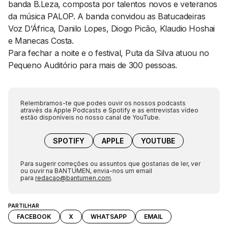
banda B.Leza, composta por talentos novos e veteranos
da música PALOP. A banda convidou as Batucadeiras
Voz D’África, Danilo Lopes, Diogo Picão, Klaudio Hoshai
e Manecas Costa.
Para fechar a noite e o festival, Puta da Silva atuou no
Pequeno Auditório para mais de 300 pessoas.
Relembramos-te que podes ouvir os nossos podcasts
através da Apple Podcasts e Spotify e as entrevistas vídeo
estão disponíveis no nosso canal de YouTube.
SPOTIFY
APPLE
YOUTUBE
Para sugerir correções ou assuntos que gostarias de ler, ver
ou ouvir na BANTUMEN, envia-nos um email
para
redacao@bantumen.com
.
PARTILHAR
FACEBOOK
X
WHATSAPP
EMAIL