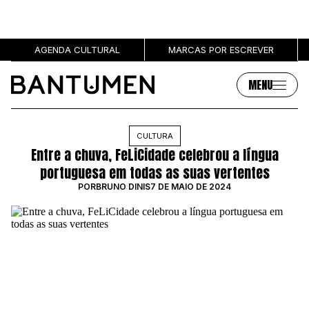
AGENDA CULTURAL
MARCAS POR ESCREVER
MENU
Artigos
Sobre
CULTURA
Entre a chuva, FeLiCidade celebrou a língua
MÚSICA
SOBRE NÓS
portuguesa em todas as suas vertentes
SOCIEDADE
PUBLICIDADE
POR
BRUNO DINIS
7 DE MAIO DE 2024
CULTURA
AUTORES
GRL PWR
MARCAS
ENTREVISTAS
OPINIÃO
PODCAST
Eventos
Marcas por escrever