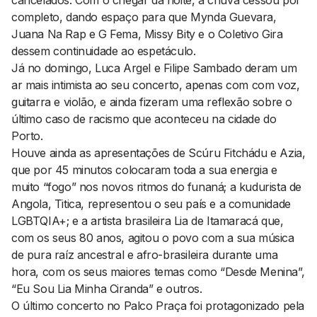
cancelados. Com o chegar da noite, a chuva cessou por
completo, dando espaço para que Mynda Guevara,
Juana Na Rap e G Fema, Missy Bity e o Coletivo Gira
dessem continuidade ao espetáculo.
Já no domingo, Luca Argel e Filipe Sambado deram um
ar mais intimista ao seu concerto, apenas com com voz,
guitarra e violão, e ainda fizeram uma reflexão sobre o
último caso de racismo que aconteceu na cidade do
Porto.
Houve ainda as apresentações de Scúru Fitchádu e Azia,
que por 45 minutos colocaram toda a sua energia e
muito “fogo” nos novos ritmos do funaná; a kudurista de
Angola, Titica, representou o seu país e a comunidade
LGBTQIA+; e a artista brasileira Lia de Itamaracá que,
com os seus 80 anos, agitou o povo com a sua música
de pura raíz ancestral e afro-brasileira durante uma
hora, com os seus maiores temas como “Desde Menina”,
“Eu Sou Lia Minha Ciranda” e outros.
O último concerto no Palco Praça foi protagonizado pela