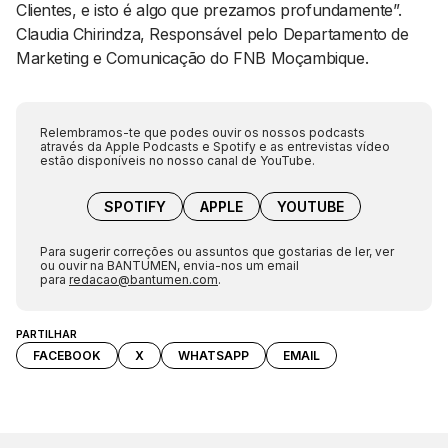
Clientes, e isto é algo que prezamos profundamente”.
Claudia Chirindza, Responsável pelo Departamento de
Marketing e Comunicação do FNB Moçambique.
Relembramos-te que podes ouvir os nossos podcasts
através da Apple Podcasts e Spotify e as entrevistas vídeo
estão disponíveis no nosso canal de YouTube.
SPOTIFY
APPLE
YOUTUBE
Para sugerir correções ou assuntos que gostarias de ler, ver
ou ouvir na BANTUMEN, envia-nos um email
para
redacao@bantumen.com
.
PARTILHAR
FACEBOOK
X
WHATSAPP
EMAIL