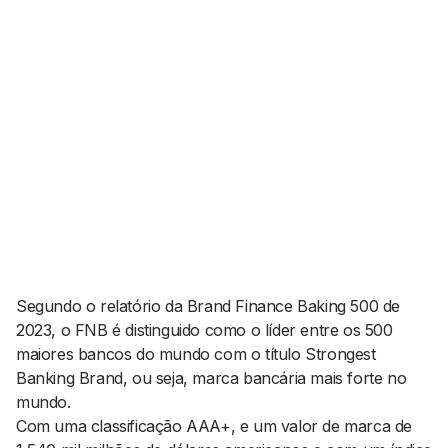
AGENDA CULTURAL
NOTÍCIAS
POWER LIST
MARKETING
MIA
IMPACTO
SUBMETER EVENTOS
EMPREENDEDORISMO
COMUNICAÇÃO
Contactos
EMAIL
GERAL@BANTUMEN.COM
WHATSAPP
+351 912 127 577
Segundo o relatório da Brand Finance Baking 500 de
2023, o FNB é distinguido como o líder entre os 500
maiores bancos do mundo com o título Strongest
Pesquisar
Banking Brand, ou seja, marca bancária mais forte no
mundo.
Com uma classificação AAA+, e um valor de marca de