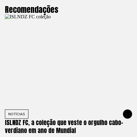
Recomendações
NOTÍCIAS
25 DE MAIO
ISLNDZ FC, a coleção que veste o orgulho cabo-
verdiano em ano de Mundial