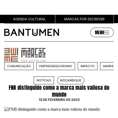
AGENDA CULTURAL
MARCAS POR ESCREVER
MENU
Artigos
Sobre
MÚSICA
SOBRE NÓS
COMUNICAÇÃO
EMPREENDEDORISMO
IMPACTO
MARKETI
SOCIEDADE
PUBLICIDADE
CULTURA
AUTORES
NOTÍCIAS
MOÇAMBIQUE
GRL PWR
MARCAS
FNB distinguido como a marca mais valiosa do
ENTREVISTAS
mundo
OPINIÃO
13 DE FEVEREIRO DE 2023
PODCAST
Eventos
Marcas por escrever