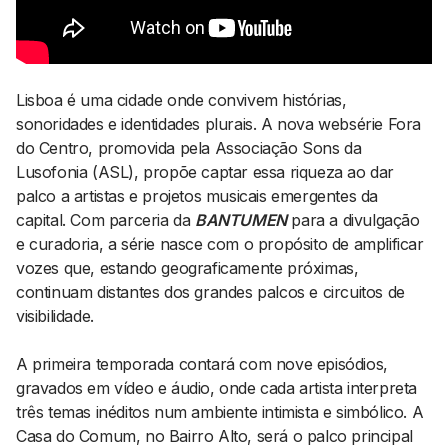
AGENDA CULTURAL
NOTÍCIAS
POWER LIST
MARKETING
MIA
IMPACTO
Lisboa é uma cidade onde convivem histórias,
SUBMETER EVENTOS
EMPREENDEDORISMO
sonoridades e identidades plurais. A nova websérie Fora
COMUNICAÇÃO
do Centro, promovida pela Associação Sons da
Lusofonia (ASL), propõe captar essa riqueza ao dar
Contactos
palco a artistas e projetos musicais emergentes da
capital. Com parceria da
BANTUMEN
para a divulgação
EMAIL
e curadoria, a série nasce com o propósito de amplificar
GERAL@BANTUMEN.COM
vozes que, estando geograficamente próximas,
WHATSAPP
continuam distantes dos grandes palcos e circuitos de
+351 912 127 577
visibilidade.
A primeira temporada contará com nove episódios,
Pesquisar
gravados em vídeo e áudio, onde cada artista interpreta
três temas inéditos num ambiente intimista e simbólico. A
Casa do Comum, no Bairro Alto, será o palco principal