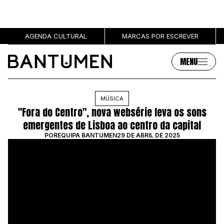
AGENDA CULTURAL
MARCAS POR ESCREVER
MENU
Artigos
Sobre
MÚSICA
"Fora do Centro", nova websérie leva os sons
MÚSICA
SOBRE NÓS
emergentes de Lisboa ao centro da capital
SOCIEDADE
PUBLICIDADE
POR
EQUIPA BANTUMEN
29 DE ABRIL DE 2025
CULTURA
AUTORES
GRL PWR
MARCAS
ENTREVISTAS
OPINIÃO
PODCAST
Eventos
Marcas por escrever