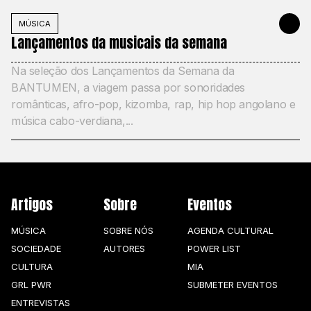
MÚSICA
30 DE MAIO
Lançamentos da musicais da semana
Na seleção dos Lançamentos da Semana da
BANTUMEN, a viagem passa por sonoridades
românticas, afro-pop, kizomba, rap, hip hop angolano e
música cabo-verdiana,...
Artigos
Sobre
Eventos
MÚSICA
SOBRE NÓS
AGENDA CULTURAL
SOCIEDADE
AUTORES
POWER LIST
CULTURA
MIA
GRL PWR
SUBMETER EVENTOS
ENTREVISTAS