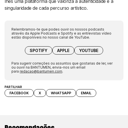
lhes uma plataforma que valoriza a autenticidade e a
singularidade de cada percurso artístico.
Relembramos-te que podes ouvir os nossos podcasts
através da Apple Podcasts e Spotify e as entrevistas vídeo
estão disponíveis no nosso canal de YouTube.
SPOTIFY
APPLE
YOUTUBE
Para sugerir correções ou assuntos que gostarias de ler, ver
ou ouvir na BANTUMEN, envia-nos um email
para
redacao@bantumen.com
.
PARTILHAR
FACEBOOK
X
WHATSAPP
EMAIL