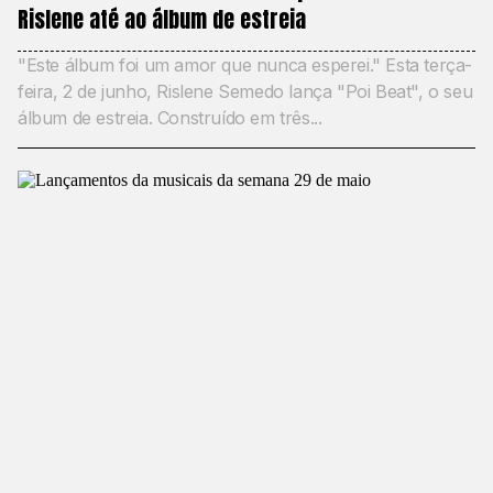
Rislene até ao álbum de estreia
"Este álbum foi um amor que nunca esperei." Esta terça-
feira, 2 de junho, Rislene Semedo lança "Poi Beat", o seu
álbum de estreia. Construído em três...