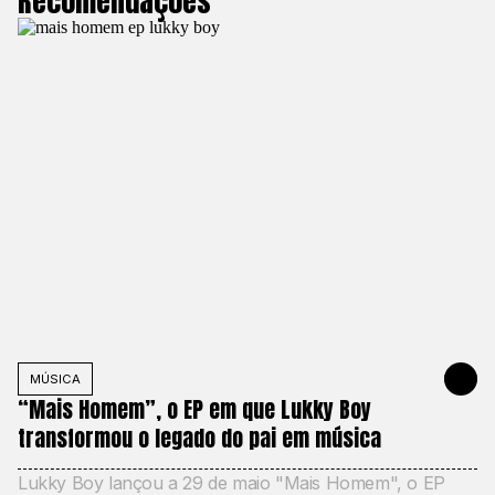
Recomendações
MÚSICA
2 DE JUNH
“Mais Homem”, o EP em que Lukky Boy
transformou o legado do pai em música
Lukky Boy lançou a 29 de maio "Mais Homem", o EP