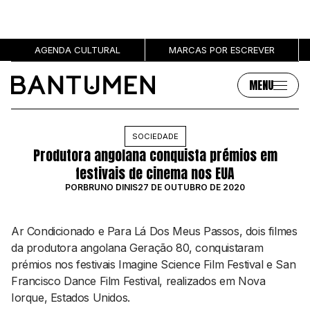
AGENDA CULTURAL
MARCAS POR ESCREVER
MENU
Artigos
Sobre
SOCIEDADE
Produtora angolana conquista prémios em
MÚSICA
SOBRE NÓS
festivais de cinema nos EUA
SOCIEDADE
PUBLICIDADE
POR
BRUNO DINIS
27 DE OUTUBRO DE 2020
CULTURA
AUTORES
GRL PWR
MARCAS
Ar Condicionado
e
Para Lá Dos Meus Passos
, dois filmes
ENTREVISTAS
da produtora angolana Geração 80, conquistaram
OPINIÃO
prémios nos festivais
Imagine Science Film Festival
e
San
PODCAST
Francisco Dance Film Festival
, realizados em Nova
Iorque, Estados Unidos.
Eventos
Marcas por escrever