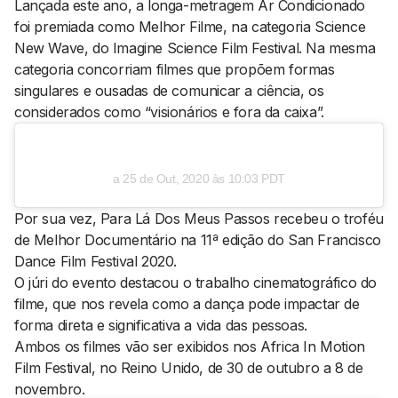
Lançada este ano, a longa-metragem
Ar Condicionado
foi premiada como Melhor Filme, na categoria
Science
AGENDA CULTURAL
NOTÍCIAS
New Wave
, do
Imagine Science Film Festival.
Na mesma
POWER LIST
MARKETING
categoria concorriam filmes que propõem formas
MIA
IMPACTO
singulares e ousadas de comunicar a ciência, os
SUBMETER EVENTOS
EMPREENDEDORISMO
considerados como “visionários e fora da caixa”.
COMUNICAÇÃO
Contactos
a
25 de Out, 2020 às 10:03 PDT
EMAIL
Por sua vez,
Para Lá Dos Meus Passos
recebeu o troféu
GERAL@BANTUMEN.COM
de Melhor Documentário na 11ª edição do
San Francisco
WHATSAPP
Dance Film Festival 2020
.
+351 912 127 577
O júri do evento destacou o trabalho cinematográfico do
filme, que nos revela como a dança pode impactar de
forma direta e significativa a vida das pessoas.
Pesquisar
Ambos os filmes vão ser exibidos nos
Africa In Motion
Film Festival
, no Reino Unido, de 30 de outubro a 8 de
novembro.