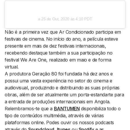
a
25 de Out, 2020 às 4:10 PDT
Não é a primeira vez que
Ar Condicionado
participa em
festivais de cinema. No início do ano, a película esteve
presente em mais de dez festivais internacionais,
recebendo destaque também a sua participação no
festival
We Are One,
realizado em maio e de forma
virtual.
A produtora Geração 80 foi fundada há dez anos e
possui uma vasta experiência no setor do cinema e
audiovisual, produzindo e distribuindo as suas próprias
obras, além de ser atualmente um porta-estandarte para
a entrada de produções internacionais em Angola.
Relembramos-te que a
BANTUMEN
disponibiliza todo o
tipo de conteúdos multimédia, através de várias
plataformas
online
. Podes ouvir os nossos podcasts
através do
Soundcloud
,
Itunes
ou
Spotify
e as