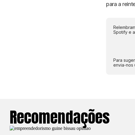
para a reint
Relembramo
Spotify e 
Para suger
envia-nos 
Recomendações