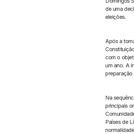
Domingos Si
de uma deci
eleições.
Após a toma
Constituiçã
com o objet
um ano. A in
preparação 
Na sequênci
principais 
Comunidade
Países de L
normalidade