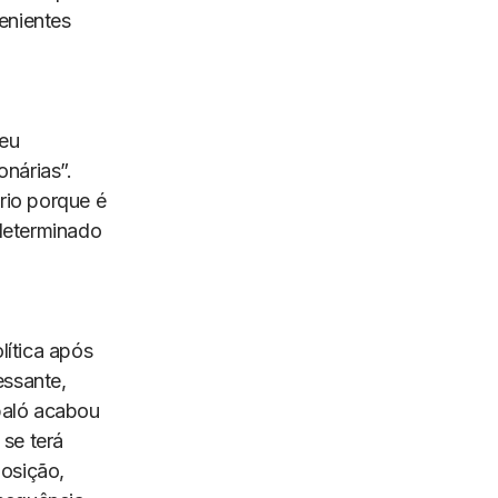
enientes
seu
onárias”.
rio porque é
 determinado
lítica após
essante,
baló acabou
 se terá
posição,