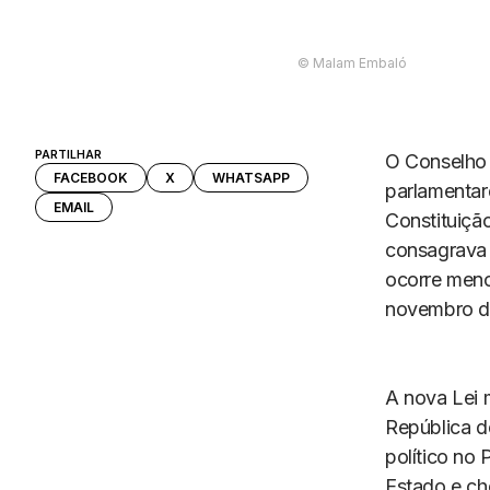
©️ Malam Embaló
PARTILHAR
O Conselho 
FACEBOOK
X
WHATSAPP
parlamentare
EMAIL
Constituição
consagrava 
ocorre meno
novembro de
A nova Lei 
República de
político no
Estado e ch