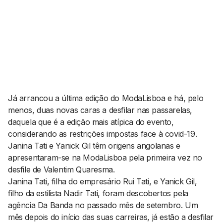
AGENDA CULTURAL
NOTÍCIAS
POWER LIST
MARKETING
MIA
IMPACTO
SUBMETER EVENTOS
EMPREENDEDORISMO
COMUNICAÇÃO
Contactos
Já arrancou a última edição do ModaLisboa e há, pelo
menos, duas novas caras a desfilar nas passarelas,
EMAIL
daquela que é a edição mais atípica do evento,
GERAL@BANTUMEN.COM
considerando as restrições impostas face à covid-19.
WHATSAPP
Janina Tati e Yanick Gil têm origens angolanas e
+351 912 127 577
apresentaram-se na ModaLisboa pela primeira vez no
desfile de Valentim Quaresma.
Janina Tati, filha do empresário Rui Tati, e Yanick Gil,
Pesquisar
filho da estilista Nadir Tati, foram descobertos pela
agência Da Banda no passado mês de setembro. Um
mês depois do início das suas carreiras, já estão a desfilar