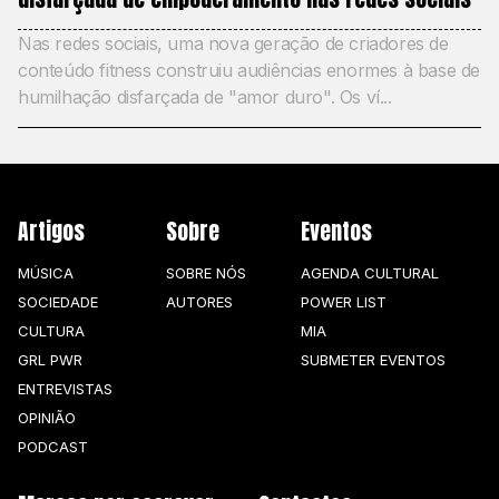
Nas redes sociais, uma nova geração de criadores de
conteúdo fitness construiu audiências enormes à base de
humilhação disfarçada de "amor duro". Os ví...
Artigos
Sobre
Eventos
MÚSICA
SOBRE NÓS
AGENDA CULTURAL
SOCIEDADE
AUTORES
POWER LIST
CULTURA
MIA
GRL PWR
SUBMETER EVENTOS
ENTREVISTAS
OPINIÃO
PODCAST