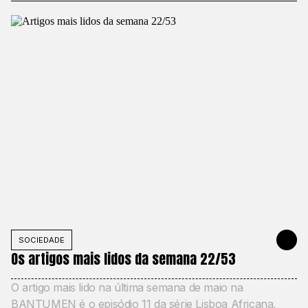
SOCIEDADE
31 DE MAIO
Os artigos mais lidos da semana 22/53
O artigo mais lido na última semana de maio na
BANTUMEN é o episódio 11 da série Lisboa Africana,