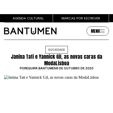
AGENDA CULTURAL
MARCAS POR ESCREVER
MENU
Artigos
Sobre
SOCIEDADE
Janina Tati e Yannick Gil, as novas caras da
MÚSICA
SOBRE NÓS
ModaLisboa
SOCIEDADE
PUBLICIDADE
POR
EQUIPA BANTUMEN
9 DE OUTUBRO DE 2020
CULTURA
AUTORES
GRL PWR
MARCAS
ENTREVISTAS
OPINIÃO
PODCAST
Eventos
Marcas por escrever