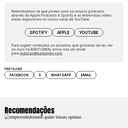
Relembramos-te que podes ouvir os nossos podcasts
através da Apple Podcasts e Spotify e as entrevistas vídeo
estão disponíveis no nosso canal de YouTube.
SPOTIFY
APPLE
YOUTUBE
Para sugerir correções ou assuntos que gostarias de ler, ver
ou ouvir na BANTUMEN, envia-nos um email
para
redacao@bantumen.com
.
PARTILHAR
FACEBOOK
X
WHATSAPP
EMAIL
Recomendações