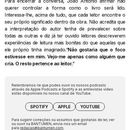
Para encerrar a conversa, João António afirmar não
querer controlar a forma como o livro será lido.
Interessa-lhe, acima de tudo, que cada leitor encontre o
seu próprio significado dentro da obra. Não acredita que
a interpretação do autor tenha de prevalecer sobre
todas as outras e diz já ter ouvido leitores descreverem
experiências de leitura mais bonitas do que aquelas que
ele próprio tinha imaginado.“
Não gostaria que o foco
estivesse em mim. Vejo-me apenas como alguém que
cria. O resto pertence ao leitor.
”
Relembramos-te que podes ouvir os nossos podcasts
através da Apple Podcasts e Spotify e as entrevistas vídeo
estão disponíveis no nosso canal de YouTube.
SPOTIFY
APPLE
YOUTUBE
Para sugerir correções ou assuntos que gostarias de ler, ver
ou ouvir na BANTUMEN, envia-nos um email
para
redacao@bantumen.com
.