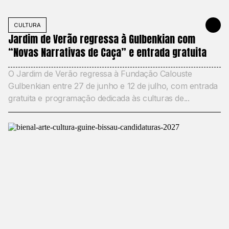
CULTURA
11 DE JUNH
Jardim de Verão regressa à Gulbenkian com
“Novas Narrativas de Caça” e entrada gratuita
O Jardim de Verão regressa à Fundação Calouste
Gulbenkian entre 27 de junho e 12 de julho, com entrada
gratuita e programação dedicada às culturas de...