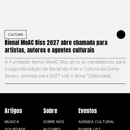
CULTURA
11 DE JUNH
Bienal MoAC Biss 2027 abre chamada para
artistas, autores e agentes culturais
A Fundação Bienal MoAC Biss abriu as candidaturas para
a segunda edição da Bienal de Arte e Cultura da Guiné-
Bissau, prevista para 2027 sob o lema "Djidiundadi...
Artigos
Sobre
Eventos
MÚSICA
SOBRE NÓS
AGENDA CULTURAL
SOCIEDADE
AUTORES
POWER LIST