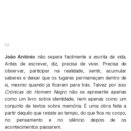
AGENDA CULTURAL
NOTÍCIAS
POWER LIST
MARKETING
MIA
IMPACTO
SUBMETER EVENTOS
EMPREENDEDORISMO
COMUNICAÇÃO
DR
Contactos
João António
não separa facilmente a escrita da vida.
Antes de escrever, diz, precisa de viver. Precisa de
EMAIL
observar, participar na realidade, sentir, acumular
GERAL@BANTUMEN.COM
saberes e deixar que os lugares permaneçam dentro de
WHATSAPP
si, mesmo quando já ficaram para trás. Talvez por isso
+351 912 127 577
Crónicas do Homem Negro
não se apresente apenas
como um livro sobre identidade, nem apenas como um
conjunto de textos sobre memória. É uma obra feita a
Pesquisar
partir daquilo que resiste ao tempo, do que fica no corpo,
no pensamento e no silêncio depois de os
acontecimentos passarem.