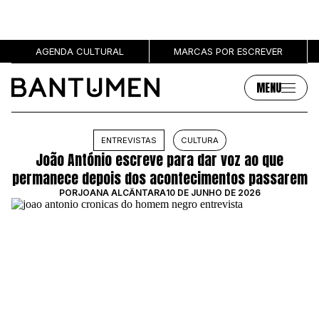
AGENDA CULTURAL
MARCAS POR ESCREVER
MENU
Artigos
Sobre
ENTREVISTAS
CULTURA
João António escreve para dar voz ao que
MÚSICA
SOBRE NÓS
permanece depois dos acontecimentos passarem
SOCIEDADE
PUBLICIDADE
POR
JOANA ALCÂNTARA
10 DE JUNHO DE 2026
CULTURA
AUTORES
GRL PWR
MARCAS
ENTREVISTAS
OPINIÃO
PODCAST
Eventos
Marcas por escrever