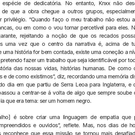
spécie de dedicatória. No entanto, Knxx não des
a de que a obra chegue a outros grupos, especialme
 privilégio. “Quando faço o meu trabalho não estou 
ncas, ou em como o vou tornar percetível para eles. 
 garante, rejeitando a noção de que os recados poss
dos uma vez que o centro da narrativa é, acima de t
 uma história for bem contada, existe uma coneção a ní
pretendo fazer um trabalho que seja identificável por to
istória das nossas vidas, histórias humanas. De como
es e de como existimos”, diz, recordando uma memória di
do dia em que partiu de Serra Leoa para Inglaterra, e 
passou a centrar-se á volta de algo que sempre soube
ia que era tema: ser um homem negro.
balho] é sobre criar uma linguagem de empatia que 
preendidos e ouvidos”, reflete. Mas, nos dias de hoj
ês reconhece que essa missão se tornou mais desafia