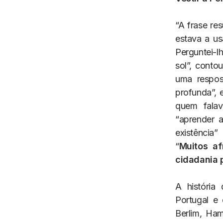
“A frase re
estava a us
Perguntei-l
sol”, conto
uma respos
profunda”, 
quem falav
“aprender 
existência
“
Muitos a
cidadania 
A história
Portugal e 
Berlim, Ha