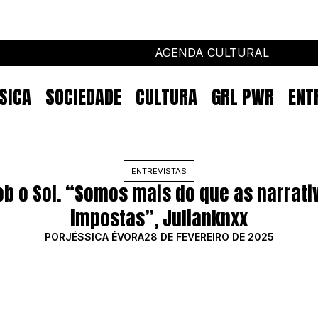
AGENDA CULTURAL
SICA
SOCIEDADE
CULTURA
GRL PWR
ENT
Marcas por escrever
ENTREVISTAS
ob o Sol. “Somos mais do que as narrati
NOTÍCIAS
MARKETING
impostas”, Julianknxx
IMPACTO
POR
JÉSSICA ÉVORA
28 DE FEVEREIRO DE 2025
EMPREENDEDORISMO
COMUNICAÇÃO