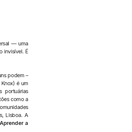
versal — uma
 invisível. É
guns podem –
n Knox) é um
s portuárias
stões como a
 comunidades
, Lisboa. A
Aprender a