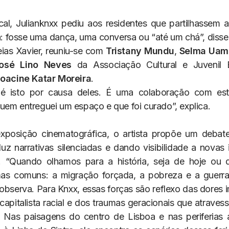
al, Julianknxx pediu aos residentes que partilhassem a
a: fosse uma dança, uma conversa ou “até um chá”, disse
ias Xavier, reuniu-se com
Tristany Mundu
,
Selma Uam
osé Lino Neves
da Associação Cultural e Juvenil 
oacine Katar Moreira
.
 é isto por causa deles. É uma colaboração com es
uem entreguei um espaço e que foi curado”, explica.
posição cinematográfica, o artista propõe um debate
luz narrativas silenciadas e dando visibilidade a novas 
. “Quando olhamos para a história, seja de hoje ou 
mas comuns: a migração forçada, a pobreza e a guerr
 observa. Para Knxx, essas forças são reflexo das dores 
capitalista racial e dos traumas geracionais que atraves
 Nas paisagens do centro de Lisboa e nas periferias 