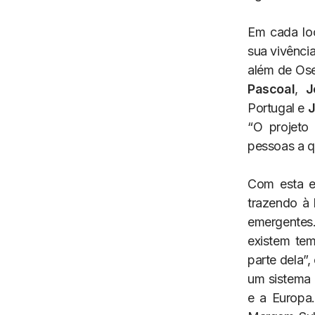
Em cada loc
sua vivênci
além de Ose
Pascoal
,
J
Portugal e
J
“O projeto
pessoas a q
Com esta ex
trazendo à 
emergentes
existem te
parte dela”,
um sistema 
e a Europa.