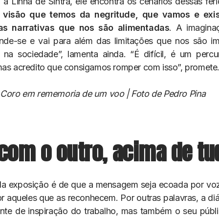
à Linha de Sintra, ele encontra os cenários dessas feri
 visão que temos da negritude, que vamos e exi
as narrativas que nos são alimentadas
. A imagina
nde-se e vai para além das limitações que nos são i
 na sociedade”, lamenta ainda. “É difícil, é um perc
mas acredito que consigamos romper com isso”, promete
 Coro em rememoria de um voo | Foto de Pedro Pina
com o outro, acima de tu
da exposição é de que a mensagem seja ecoada por vo
r aqueles que as reconhecem. Por outras palavras, a di
nte de inspiração do trabalho, mas também o seu públic