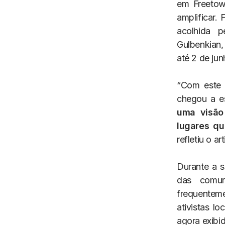
em Freetow
amplificar.
acolhida 
Gulbenkian,
até 2 de jun
“Com este 
chegou a es
uma visão
lugares q
refletiu o ar
Durante a s
das comun
frequenteme
ativistas l
agora exib