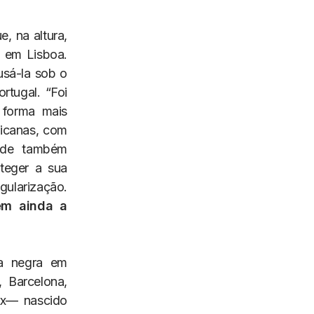
e, na altura,
i em Lisboa.
usá-la sob o
rtugal. “Foi
 forma mais
ricanas, com
e de também
teger a sua
ularização.
em ainda a
ra negra em
, Barcelona,
xx— nascido