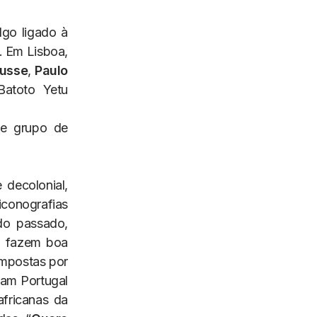
lgo ligado à
. Em Lisboa,
usse
,
Paulo
Batoto Yetu
te grupo de
 decolonial,
iconografias
do passado,
a fazem boa
impostas por
sam Portugal
africanas da