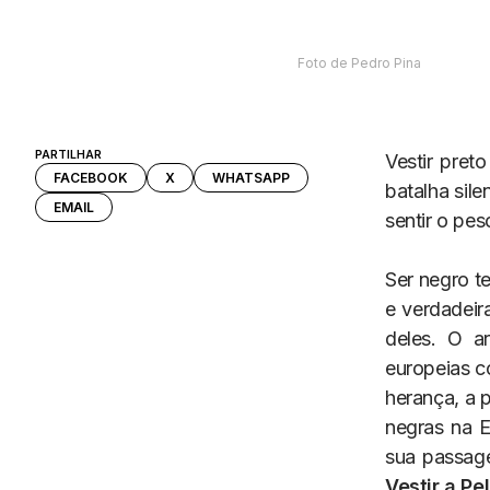
Foto de Pedro Pina
PARTILHAR
Vestir pret
FACEBOOK
X
WHATSAPP
batalha sile
EMAIL
sentir o pes
Ser negro t
e verdadeir
deles. O ar
europeias c
herança, a p
negras na 
sua passage
Vestir a Pe