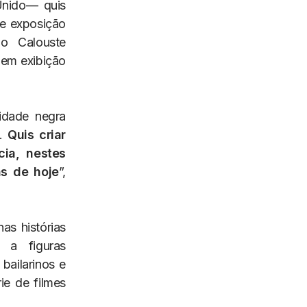
Unido— quis
de exposição
o Calouste
 em exibição
idade negra
m.
Quis criar
ia, nestes
s de hoje
”,
as histórias
 a figuras
bailarinos e
ie de filmes