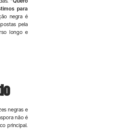
das. “
Quero
stimos para
ção negra é
mpostas pela
urso longo e
.
do
zes negras e
áspora não é
o principal.