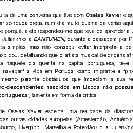
sulta de uma conversa que tive com
Oseias Xavier
e qu
ar só roupa preta, num dia muito quente de verão aqu
he porquê, e ele respondeu-me que teve de aprender a 
u Julianknxx à
BANTUMEN
, durante a passagem por Po
ta simples, mas não consegui evitar interpretá-la de
explicou, detalhando que o artista musical de origens af
a naquele dia quente na capital portuguesa, tev
a navegar” a vida em Portugal como imigrante e “pro
” mesmo perante obstáculos que impediam a sua reg
fro-descendentes nascidos em Lisboa não possu
portuguesa
”, lamenta em forma de crítica.
 de Oseias Xavier espelha uma realidade da diáspo
das outras cidades europeias (Amesterdão, Antuérpia
mburgo, Liverpool, Marselha e Roterdão) que JulianKn