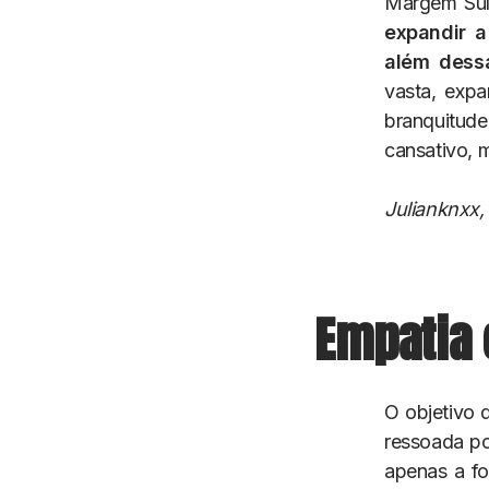
Margem Sul 
expandir a
além dess
vasta, expa
branquitude
cansativo, 
Julianknxx,
Empatia 
O objetivo 
ressoada po
apenas a fo