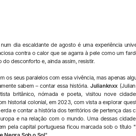
o num dia escaldante de agosto é uma experiência uni
nciosa contra o calor que se agarra à pele como um fardo
o do desconforto e, ainda assim, resistir.
em os seus paralelos com essa vivência, mas apenas al
amente sabem – contar essa história.
Julianknxx
(Julia
tista britânico, nómada e poeta, visitou nove cidade
om historial colonial, em 2023, com vista a explorar que
erda e contar a história dos territórios de pertença das
Europa e na relação com o mundo. Uma dessas cidades
m pela capital portuguesa ficou marcada sob o título "
le Negra Sob o Sol
".