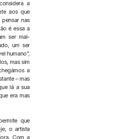
considera a
nte aos que
a pensar nas
Não é essa a
am ser mal-
udo, um ser
vel humano”,
dos, mas sim
 chegámos a
stante – mas
que lá a sua
 que era mas
permite que
e, o artista
dora. Com a