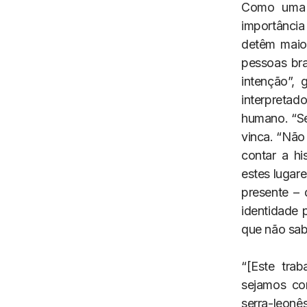
Como uma e
importânci
detêm maior
pessoas bra
intenção”,
interpreta
humano. “Se
vinca. “Não 
contar a h
estes lugar
presente – 
identidade 
que não sab
“[Este tra
sejamos com
serra-leon