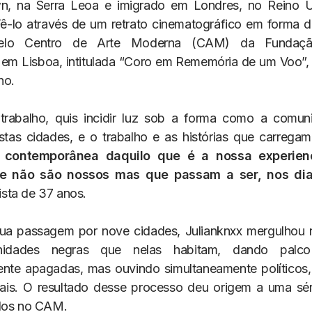
n, na Serra Leoa e imigrado em Londres, no Reino 
 Fê-lo através de um retrato cinematográfico em forma 
pelo Centro de Arte Moderna (CAM) da Fundaçã
 em Lisboa, intitulada “Coro em Rememória de um Voo”,
ho.
trabalho, quis incidir luz sob a forma como a comun
tas cidades, e o trabalho e as histórias que carrega
 contemporânea daquilo que é a nossa experienc
ue não são nossos mas que passam a ser, nos dia
tista de 37 anos.
ua passagem por nove cidades, Julianknxx mergulhou n
idades negras que nelas habitam, dando palco
nte apagadas, mas ouvindo simultaneamente políticos, 
ocais. O resultado desse processo deu origem a uma sér
idos no CAM.