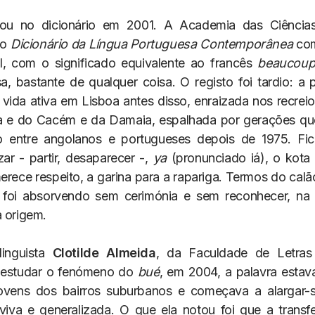
ou no dicionário em 2001. A Academia das Ciência
no
Dicionário da Língua Portuguesa Contemporânea
com
l, com o significado equivalente ao francês
beaucou
a, bastante de qualquer coisa. O registo foi tardio: a p
vida ativa em Lisboa antes disso, enraizada nos recreio
 e do Cacém e da Damaia, espalhada por gerações qu
o entre angolanos e portugueses depois de 1975. Fic
r - partir, desaparecer -,
ya
(pronunciado iá), o kota
erece respeito, a garina para a rapariga. Termos do cal
 foi absorvendo sem cerimónia e sem reconhecer, na 
a origem.
inguista
Clotilde Almeida
, da Faculdade de Letras
estudar o fenómeno do
bué
, em 2004, a palavra estav
jovens dos bairros suburbanos e começava a alargar-
viva e generalizada. O que ela notou foi que a transfe