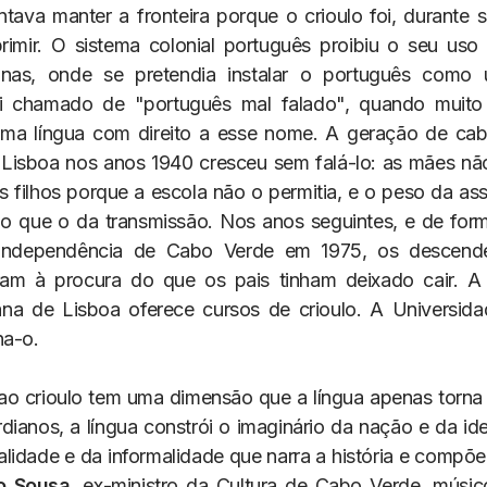
ntava manter a fronteira porque o crioulo foi, durante 
primir. O sistema colonial português proibiu o seu uso
anas, onde se pretendia instalar o português como ú
Foi chamado de "português mal falado", quando muito 
uma língua com direito a esse nome. A geração de cab
Lisboa nos anos 1940 cresceu sem falá-lo: as mães n
s filhos porque a escola não o permitia, e o peso da ass
do que o da transmissão. Nos anos seguintes, e de for
independência de Cabo Verde em 1975, os descend
ram à procura do que os pais tinham deixado cair. A
na de Lisboa oferece cursos de crioulo. A Universid
na-o.
ao crioulo tem uma dimensão que a língua apenas torna v
dianos, a língua constrói o imaginário da nação e da ide
alidade e da informalidade que narra a história e compõe
o Sousa
, ex-ministro da Cultura de Cabo Verde, músico