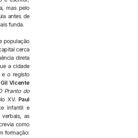
a, mas pelo
ula antes de
ais funda.
de população
apital cerca
ncia direta
ue a cidade
 e o registo
:
Gil Vicente
O Pranto do
lo XV.
Paul
 infantil e
 verbais, as
screvia como
em formação: