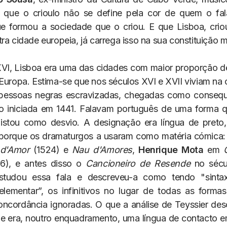
 que o crioulo não se define pela cor de quem o fal
e formou a sociedade que o criou. E que Lisboa, crio
ra cidade europeia, já carrega isso na sua constituição m
VI, Lisboa era uma das cidades com maior proporção 
Europa. Estima-se que nos séculos XVI e XVII viviam na c
 pessoas negras escravizadas, chegadas como consequê
o iniciada em 1441. Falavam português de uma forma q
istou como desvio. A designação era língua de preto,
 porque os dramaturgos a usaram como matéria cómica
 d'Amor
(1524) e
Nau d'Amores
,
Henrique Mota
em
6), e antes disso o
Cancioneiro de Resende
no sécu
tudou essa fala e descreveu-a como tendo "sintaxe
elementar”, os infinitivos no lugar de todas as formas
oncordância ignoradas. O que a análise de Teyssier de
e era, noutro enquadramento, uma língua de contacto 