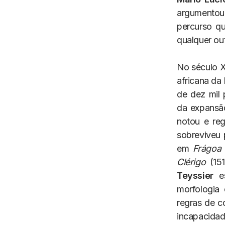
argumentou
percurso qu
qualquer out
No século X
africana da 
de dez mil
da expansã
notou e reg
sobreviveu
em
Frágoa
Clérigo
(151
Teyssier
es
morfologia 
regras de c
incapacidad