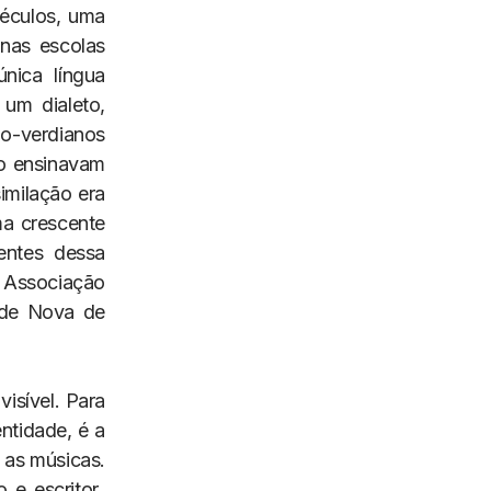
séculos, uma
 nas escolas
nica língua
um dialeto,
o-verdianos
ão ensinavam
imilação era
ma crescente
entes dessa
 Associação
ade Nova de
isível. Para
ntidade, é a
 as músicas.
 e escritor,