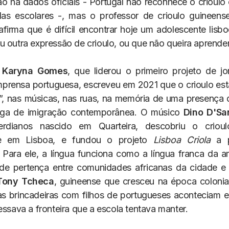
Não há dados oficiais - Portugal não reconhece o crioulo
las escolares -, mas o professor de crioulo guineen
firma que é difícil encontrar hoje um adolescente lisb
u outra expressão de crioulo, ou que não queira aprender
a
Karyna Gomes
, que liderou o primeiro projeto de j
imprensa portuguesa, escreveu em 2021 que o crioulo es
”, nas músicas, nas ruas, na memória de uma presença
aga de imigração contemporânea. O músico
Dino D'Sa
rdianos nascido em Quarteira, descobriu o crio
de em Lisboa, e fundou o projeto
Lisboa Criola
a p
 Para ele, a língua funciona como a língua franca da 
 de pertença entre comunidades africanas da cidade e
Tony Tcheca
, guineense que cresceu na época colonia
s brincadeiras com filhos de portugueses aconteciam e
essava a fronteira que a escola tentava manter.