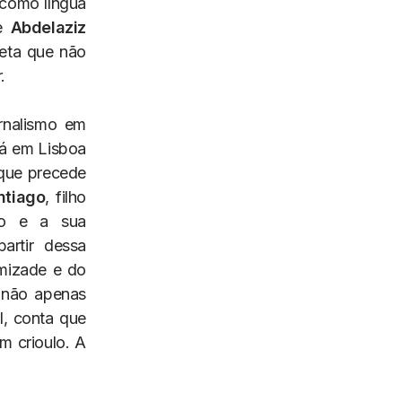
 como língua
se
Abdelaziz
oeta que não
.
ornalismo em
tá em Lisboa
 que precede
ntiago
, filho
ulo e a sua
artir dessa
amizade e do
 não apenas
l, conta que
m crioulo. A