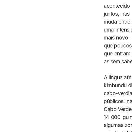
acontecido
juntos, nas
muda onde a
uma intensi
mais novo 
que poucos 
que entram 
as sem sabe
A língua af
kimbundu di
cabo-verdia
públicos, 
Cabo Verde 
14 000 gui
algumas zon