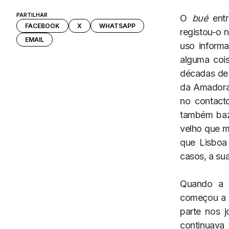
PARTILHAR
O
bué
entr
FACEBOOK
X
WHATSAPP
registou-o 
EMAIL
uso informa
alguma cois
décadas de 
da Amadora
no contact
também baza
velho que m
que Lisboa
casos, a su
Quando a l
começou a 
parte nos 
continuava 