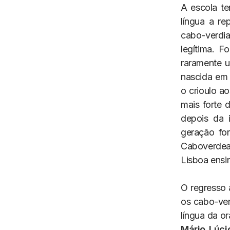
A escola te
língua a re
cabo-verdi
legítima. 
raramente 
nascida em 
o crioulo ao
mais forte 
depois da 
geração fo
Caboverdea
Lisboa ensi
O regresso 
os cabo-ver
língua da or
Mário Lúci