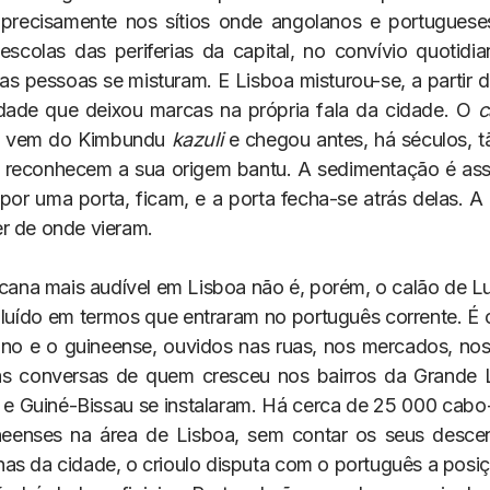
 precisamente nos sítios onde angolanos e portuguese
 escolas das periferias da capital, no convívio quotidia
s pessoas se misturam. E Lisboa misturou-se, a partir 
dade que deixou marcas na própria fala da cidade. O
c
- vem do Kimbundu
kazuli
e chegou antes, há séculos, t
reconhecem a sua origem bantu. A sedimentação é ass
por uma porta, ficam, e a porta fecha-se atrás delas. A 
r de onde vieram.
ricana mais audível em Lisboa não é, porém, o calão de 
luído em termos que entraram no português corrente. É o 
no e o guineense, ouvidos nas ruas, nos mercados, nos
nas conversas de quem cresceu nos bairros da Grande 
e Guiné-Bissau se instalaram. Há cerca de 25 000 cabo
neenses na área de Lisboa, sem contar os seus desce
as da cidade, o crioulo disputa com o português a posiç