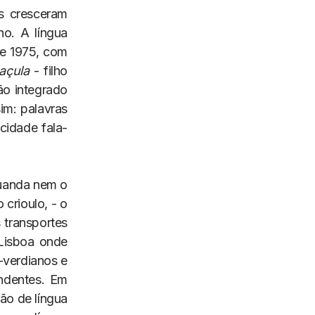
s cresceram
no. A língua
de 1975, com
açula
- filho
ão integrado
im: palavras
cidade fala-
Luanda nem o
crioulo, - o
 transportes
Lisboa onde
-verdianos e
ndentes. Em
ão de língua