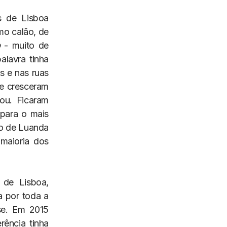
s de Lisboa
o calão, de
p
- muito de
alavra tinha
s e nas ruas
e cresceram
ou. Ficaram
 para o mais
ão de Luanda
maioria dos
 de Lisboa,
a por toda a
se. Em 2015
rência tinha