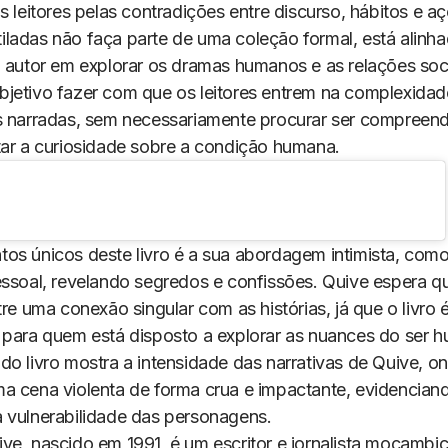
s leitores pelas contradições entre discurso, hábitos e a
iladas
não faça parte de uma coleção formal, está alinh
o autor em explorar os dramas humanos e as relações soc
jetivo fazer com que os leitores entrem na complexidad
s narradas, sem necessariamente procurar ser compreen
tar a curiosidade sobre a condição humana.
os únicos deste livro é a sua abordagem intimista, como
essoal, revelando segredos e confissões. Quive espera q
tre uma conexão singular com as histórias, já que o livro 
 para quem está disposto a explorar as nuances do ser 
do livro mostra a intensidade das narrativas de Quive, o
a cena violenta de forma crua e impactante, evidencian
 vulnerabilidade das personagens.
ve, nascido em 1991, é um escritor e jornalista moçamb