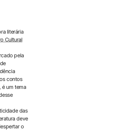
 literária
o Cultural
rcado pela
 de
idência
dos contos
l, é um tema
 desse
nticidade das
teratura deve
espertar o