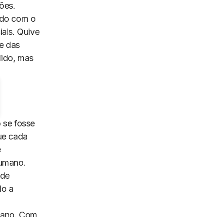
ções.
ado com o
iais. Quive
e das
dido, mas
 se fosse
ue cada
é
humano.
nde
do a
icano. Com