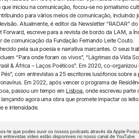
 que iniciou na comunicação, focou-se no jornalismo cultu
tribuindo para vários meios de comunicação, incluindo jo
elevisão. Atualmente, é editor da Newsletter “RADAR” do 
 Forward, escreve para a revista de bordo da LAM, a
Ín
r de comunicação da Fundação Fernando Leite Couto.
hecido pela sua poesia e narrativa marcantes. O seus tra
incluem “Para onde foram os vivos”, “Lágrimas da Vida So
rasil & África – Laços Poéticos”. Em 2020, co-organizou 
Pés”, com entrevistas a 25 escritores lusófonos sobre a
onavírus. Em 2022, após vencer o programa de Residênci
boa, passou um tempo em
Lisboa
, onde escreveu parte 
, lançando agora uma obra que promete impactar os leit
e e intensidade.
s-te que podes ouvir os nossos podcasts através da Apple Podca
as entrevistas vídeo estão disponíveis no nosso canal de YouTube.