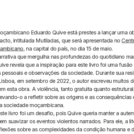
moçambicano Eduardo Quive está prestes a lançar uma obra
acto, intitulada
Mutiladas
, que será apresentada no
Centr
çambicano
, na capital do país, no dia 15 de maio.
rativa que mergulha nas profundezas do quotidiano ma
uive revela que a inspiração para este livro foi uma fusão
s pessoais e observações da sociedade. Durante sua res
m Lisboa, em setembro de 2022, o autor escreveu muitos 
 esta obra. A violência, tanto gratuita quanto estrutura
levando-o a refletir sobre as origens e as consequências
a sociedade moçambicana.
te livro foi um desafio, pois Quive queria manter a aute
sem suavizar os eventos violentos narrados. Para ele, a li
flexões sobre as complexidades da condição humana e d