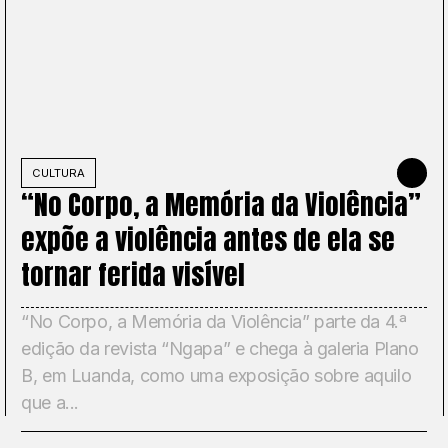
NHO DE 2026
CULTURA
22 DE MAI
“No Corpo, a Memória da Violência”
expõe a violência antes de ela se
tornar ferida visível
“No Corpo, a Memória da Violência” parte da 4.ª
edição da revista “Ngapa” e chega à galeria Plano
B, em Luanda, como uma exposição sobre aquilo
que a...