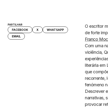
PARTILHAR
O escritor 
FACEBOOK
X
WHATSAPP
de forte imp
EMAIL
Franco Mo
Com uma nar
violência, Q
experiência
literária e
que compõem
recorrente, 
fenómeno n
Descrever es
narrativas, 
provocar re