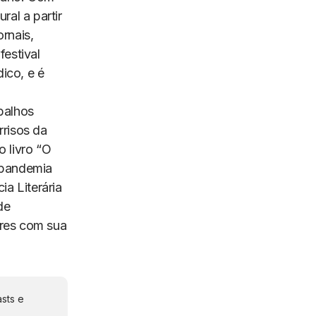
ral a partir
rnais,
festival
dico
, e é
balhos
rrisos da
o livro “O
 pandemia
a Literária
de
ores com sua
sts e