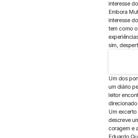
interesse do
Embora
Mut
interesse d
tem como ob
experiência
sim, desper
Um dos pont
um diário p
leitor encon
direcionado
Um excerto 
descreve um
coragem e a
Eduardo Qui