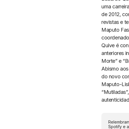
uma carreira
de 2012, con
revistas e t
Maputo Fast
coordenado
Quive é con
anteriores 
Morte” e “B
Abismo aos 
do novo cor
Maputo-Lis
“Mutiladas”
autenticidad
Relembramo
Spotify e 