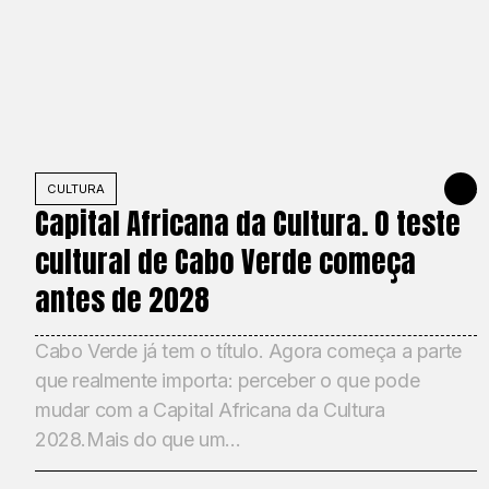
CULTURA
2 DE JU
Capital Africana da Cultura. O teste
cultural de Cabo Verde começa
antes de 2028
Cabo Verde já tem o título. Agora começa a parte
que realmente importa: perceber o que pode
mudar com a Capital Africana da Cultura
2028.Mais do que um...