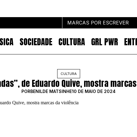
MARCAS POR ESCREVER
SICA
SOCIEDADE
CULTURA
GRL PWR
ENT
Marcas por escrever
CULTURA
adas”, de Eduardo Quive, mostra marcas
NOTÍCIAS
MARKETING
POR
BENILDE MATSINHE
10 DE MAIO DE 2024
IMPACTO
EMPREENDEDORISMO
COMUNICAÇÃO