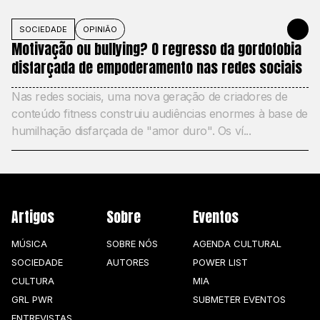
SOCIEDADE
OPINIÃO
27 DE MAIO
Motivação ou bullying? O regresso da gordofobia
disfarçada de empoderamento nas redes sociais
Nas redes sociais, uma nova geração de criadores de
conteúdo fitness construiu audiências enormes à base de
humilhação disfarçada de "amor duro". Os ví...
Artigos
Sobre
Eventos
MÚSICA
SOBRE NÓS
AGENDA CULTURAL
SOCIEDADE
AUTORES
POWER LIST
CULTURA
MIA
GRL PWR
SUBMETER EVENTOS
ENTREVISTAS