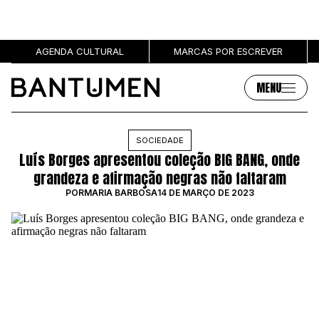
AGENDA CULTURAL
MARCAS POR ESCREVER
MENU
Artigos
Sobre
SOCIEDADE
Luís Borges apresentou coleção BIG BANG, onde
MÚSICA
SOBRE NÓS
grandeza e afirmação negras não faltaram
SOCIEDADE
PUBLICIDADE
POR
MARIA BARBOSA
14 DE MARÇO DE 2023
CULTURA
AUTORES
GRL PWR
MARCAS
ENTREVISTAS
OPINIÃO
PODCAST
Eventos
Marcas por escrever