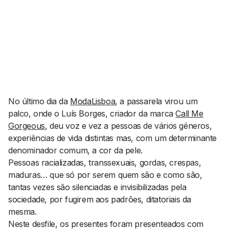
AGENDA CULTURAL
NOTÍCIAS
POWER LIST
MARKETING
MIA
IMPACTO
SUBMETER EVENTOS
EMPREENDEDORISMO
COMUNICAÇÃO
Contactos
No último dia da
ModaLisboa
, a passarela virou um
palco, onde o Luís Borges, criador da marca
Call Me
EMAIL
Gorgeous
, deu voz e vez a pessoas de vários géneros,
GERAL@BANTUMEN.COM
experiências de vida distintas mas, com um determinante
WHATSAPP
denominador comum, a cor da pele.
+351 912 127 577
Pessoas racializadas, transsexuais, gordas, crespas,
maduras… que só por serem quem são e como são,
tantas vezes são silenciadas e invisibilizadas pela
Pesquisar
sociedade, por fugirem aos padrões, ditatoriais da
mesma.
Neste desfile, os presentes foram presenteados com