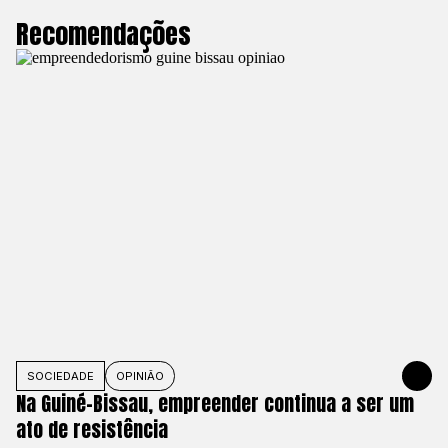
Recomendações
SOCIEDADE
OPINIÃO
1 DE JUNHO
Na Guiné-Bissau, empreender continua a ser um
ato de resistência