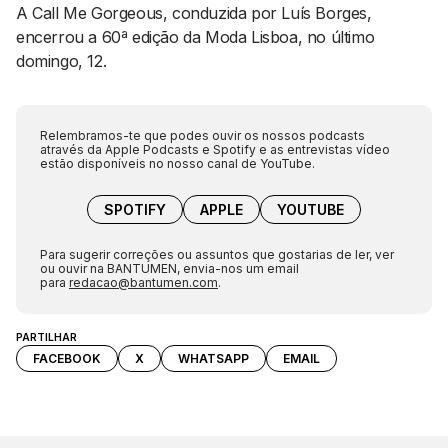
A Call Me Gorgeous, conduzida por Luís Borges,
encerrou a 60ª edição da Moda Lisboa, no último
domingo, 12.
Relembramos-te que podes ouvir os nossos podcasts
através da Apple Podcasts e Spotify e as entrevistas vídeo
estão disponíveis no nosso canal de YouTube.
SPOTIFY
APPLE
YOUTUBE
Para sugerir correções ou assuntos que gostarias de ler, ver
ou ouvir na BANTUMEN, envia-nos um email
para
redacao@bantumen.com
.
PARTILHAR
FACEBOOK
X
WHATSAPP
EMAIL