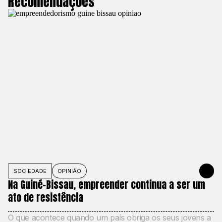
Recomendações
SOCIEDADE
OPINIÃO
1 DE JUNHO
Na Guiné-Bissau, empreender continua a ser um
ato de resistência
O que acontece quando um país obriga os seus jovens a