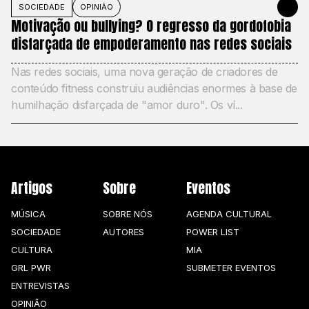
SOCIEDADE
OPINIÃO
27 DE MAIO
Motivação ou bullying? O regresso da gordofobia
disfarçada de empoderamento nas redes sociais
Nas redes sociais, uma nova geração de criadores de
conteúdo fitness construiu audiências enormes à base de
humilhação disfarçada de "amor duro". Os ví...
Artigos
Sobre
Eventos
MÚSICA
SOBRE NÓS
AGENDA CULTURAL
SOCIEDADE
AUTORES
POWER LIST
CULTURA
MIA
GRL PWR
SUBMETER EVENTOS
ENTREVISTAS
OPINIÃO