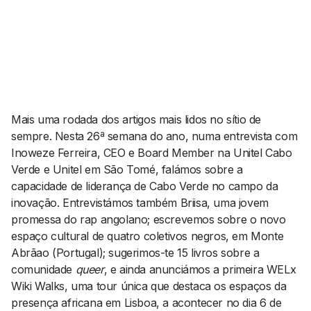
AGENDA CULTURAL
NOTÍCIAS
POWER LIST
MARKETING
MIA
IMPACTO
SUBMETER EVENTOS
EMPREENDEDORISMO
COMUNICAÇÃO
Mais uma rodada dos artigos mais lidos no sítio de
Contactos
sempre. Nesta 26ª semana do ano, numa entrevista com
Inoweze Ferreira, CEO e Board Member na Unitel Cabo
EMAIL
Verde e Unitel em São Tomé, falámos sobre a
GERAL@BANTUMEN.COM
capacidade de liderança de Cabo Verde no campo da
WHATSAPP
inovação. Entrevistámos também Briisa, uma jovem
+351 912 127 577
promessa do rap angolano; escrevemos sobre o novo
espaço cultural de quatro coletivos negros, em Monte
Abrãao (Portugal); sugerimos-te 15 livros sobre a
Pesquisar
comunidade
queer
, e ainda anunciámos a primeira WELx
Wiki Walks, uma tour única que destaca os espaços da
presença africana em Lisboa, a acontecer no dia 6 de