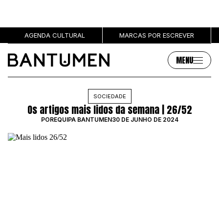
AGENDA CULTURAL
MARCAS POR ESCREVER
MENU
Artigos
Sobre
SOCIEDADE
Os artigos mais lidos da semana | 26/52
MÚSICA
SOBRE NÓS
POR
EQUIPA BANTUMEN
30 DE JUNHO DE 2024
SOCIEDADE
PUBLICIDADE
CULTURA
AUTORES
GRL PWR
MARCAS
ENTREVISTAS
OPINIÃO
PODCAST
Eventos
Marcas por escrever