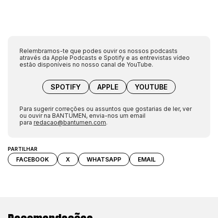
Relembramos-te que podes ouvir os nossos podcasts
através da Apple Podcasts e Spotify e as entrevistas vídeo
estão disponíveis no nosso canal de YouTube.
SPOTIFY
APPLE
YOUTUBE
Para sugerir correções ou assuntos que gostarias de ler, ver
ou ouvir na BANTUMEN, envia-nos um email
para
redacao@bantumen.com
.
PARTILHAR
FACEBOOK
X
WHATSAPP
EMAIL