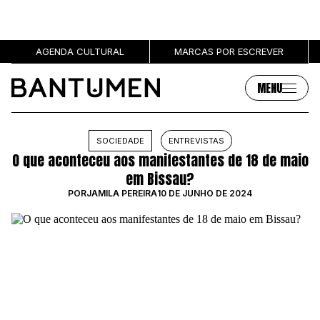
AGENDA CULTURAL
MARCAS POR ESCREVER
MENU
Artigos
Sobre
SOCIEDADE
ENTREVISTAS
O que aconteceu aos manifestantes de 18 de maio
MÚSICA
SOBRE NÓS
em Bissau?
SOCIEDADE
PUBLICIDADE
POR
JAMILA PEREIRA
10 DE JUNHO DE 2024
CULTURA
AUTORES
GRL PWR
MARCAS
ENTREVISTAS
OPINIÃO
PODCAST
Eventos
Marcas por escrever