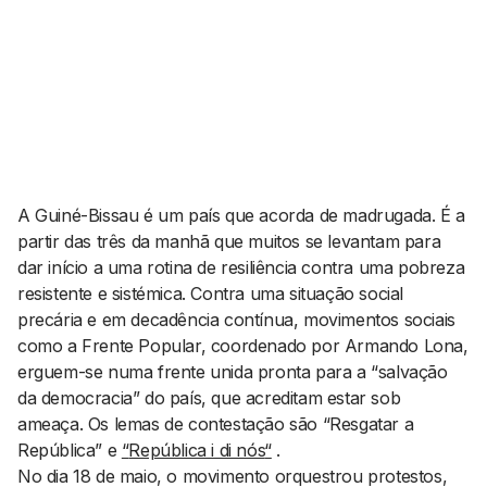
AGENDA CULTURAL
NOTÍCIAS
POWER LIST
MARKETING
MIA
IMPACTO
SUBMETER EVENTOS
EMPREENDEDORISMO
COMUNICAÇÃO
Contactos
A Guiné-Bissau é um país que acorda de madrugada. É a
partir das três da manhã que muitos se levantam para
EMAIL
dar início a uma rotina de resiliência contra uma pobreza
GERAL@BANTUMEN.COM
resistente e sistémica. Contra uma situação social
WHATSAPP
precária e em decadência contínua, movimentos sociais
+351 912 127 577
como a Frente Popular, coordenado por Armando Lona,
erguem-se numa frente unida pronta para a “salvação
da democracia” do país, que acreditam estar sob
Pesquisar
ameaça. Os lemas de contestação são “Resgatar a
República” e
“
República i di nós
“
.
No dia 18 de maio, o movimento orquestrou protestos,