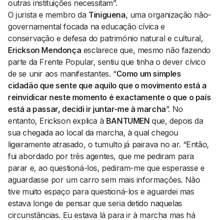
outras instituições necessitam”.
O jurista e membro da
Tiniguena
, uma organização não-
governamental focada na educação cívica e
conservação e defesa do património natural e cultural,
Erickson Mendonça
esclarece que, mesmo não fazendo
parte da Frente Popular, sentiu que tinha o dever cívico
de se unir aos manifestantes. “
Como um simples
cidadão que sente que aquilo que o movimento está a
reinvidicar neste momento é exactamente o que o país
está a passar, decidi ir juntar-me à marcha
”. No
entanto, Erickson explica à
BANTUMEN
que, depois da
sua chegada ao local da marcha, à qual chegou
ligeiramente atrasado, o tumulto já pairava no ar. “Então,
fui abordado por três agentes, que me pediram para
parar e, ao questioná-los, pediram-me que esperasse e
aguardasse por um carro sem mais informações. Não
tive muito espaço para questioná-los e aguardei mas
estava longe de pensar que seria detido naquelas
circunstâncias. Eu estava lá para ir à marcha mas há