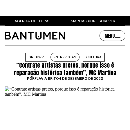
AGENDA CULTURAL
MARCAS POR ESCREVER
MENU
Artigos
Sobre
GRL PWR
ENTREVISTAS
CULTURA
“Contrate artistas pretos, porque isso é
MÚSICA
SOBRE NÓS
reparação histórica também”, MC Martina
SOCIEDADE
PUBLICIDADE
POR
FLÁVIA BRITO
4 DE DEZEMBRO DE 2023
CULTURA
AUTORES
GRL PWR
MARCAS
ENTREVISTAS
OPINIÃO
PODCAST
Eventos
Marcas por escrever