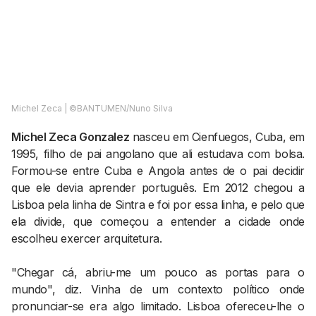
AGENDA CULTURAL
NOTÍCIAS
POWER LIST
MARKETING
MIA
IMPACTO
SUBMETER EVENTOS
EMPREENDEDORISMO
COMUNICAÇÃO
Michel Zeca | ©BANTUMEN/Nuno Silva
Contactos
Michel Zeca Gonzalez
nasceu em Cienfuegos, Cuba, em
1995, filho de pai angolano que ali estudava com bolsa.
EMAIL
Formou-se entre Cuba e Angola antes de o pai decidir
GERAL@BANTUMEN.COM
que ele devia aprender português. Em 2012 chegou a
WHATSAPP
Lisboa pela linha de Sintra e foi por essa linha, e pelo que
+351 912 127 577
ela divide, que começou a entender a cidade onde
escolheu exercer arquitetura.
Pesquisar
"Chegar cá, abriu-me um pouco as portas para o
mundo", diz. Vinha de um contexto político onde
pronunciar-se era algo limitado. Lisboa ofereceu-lhe o