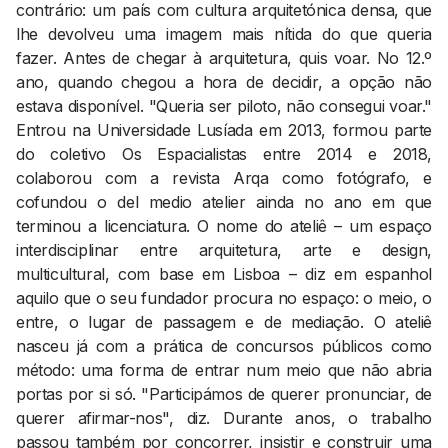
contrário: um país com cultura arquitetónica densa, que
lhe devolveu uma imagem mais nítida do que queria
fazer. Antes de chegar à arquitetura, quis voar. No 12.º
ano, quando chegou a hora de decidir, a opção não
estava disponível. "Queria ser piloto, não consegui voar."
Entrou na Universidade Lusíada em 2013, formou parte
do coletivo Os Espacialistas entre 2014 e 2018,
colaborou com a revista Arqa como fotógrafo, e
cofundou o del medio atelier ainda no ano em que
terminou a licenciatura. O nome do ateliê – um espaço
interdisciplinar entre arquitetura, arte e design,
multicultural, com base em Lisboa – diz em espanhol
aquilo que o seu fundador procura no espaço: o meio, o
entre, o lugar de passagem e de mediação. O ateliê
nasceu já com a prática de concursos públicos como
método: uma forma de entrar num meio que não abria
portas por si só. "Participámos de querer pronunciar, de
querer afirmar-nos", diz. Durante anos, o trabalho
passou também por concorrer, insistir e construir uma