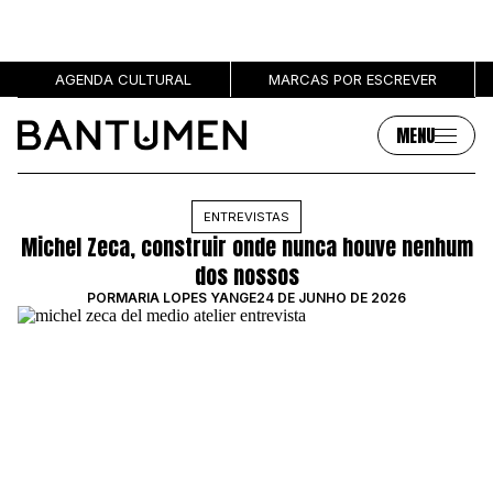
AGENDA CULTURAL
MARCAS POR ESCREVER
MENU
Artigos
Sobre
ENTREVISTAS
Michel Zeca, construir onde nunca houve nenhum
MÚSICA
SOBRE NÓS
dos nossos
SOCIEDADE
PUBLICIDADE
POR
MARIA LOPES YANGE
24 DE JUNHO DE 2026
CULTURA
AUTORES
GRL PWR
MARCAS
ENTREVISTAS
OPINIÃO
PODCAST
Eventos
Marcas por escrever