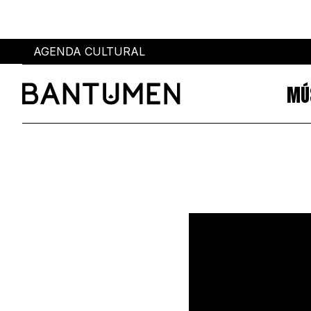
AGENDA CULTURAL
MÚ
Sobre
Eventos
SOBRE NÓS
AGENDA CULTURAL
PUBLICIDADE
POWER LIST
AUTORES
MIA
MARCAS
SUBMETER EVENTOS