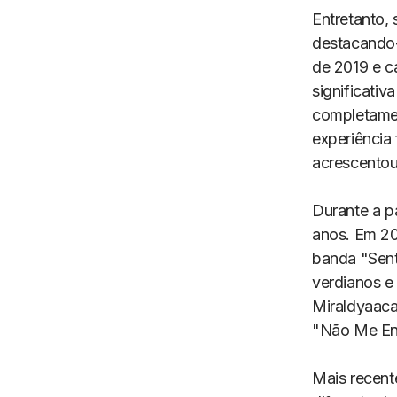
Entretanto, 
destacando-s
de 2019 e c
significati
completamen
experiência 
acrescentou
Durante a p
anos. Em 20
banda "Sent
verdianos e
Miraldyaaca
"Não Me Eng
Mais recent