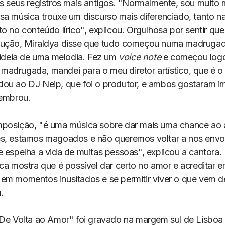
os seus registros mais antigos. "Normalmente, sou muito 
sa música trouxe um discurso mais diferenciado, tanto n
o no conteúdo lírico", explicou. Orgulhosa por sentir que
dução, Miraldya disse que tudo começou numa madruga
a ideia de uma melodia. Fez um
voice note
e começou logo
adrugada, mandei para o meu diretor artístico, que é o
ou ao DJ Neip, que foi o produtor, e ambos gostaram i
lembrou.
posição, "é uma música sobre dar mais uma chance ao 
s, estamos magoados e não queremos voltar a nos envo
e espelha a vida de muitas pessoas", explicou a cantora.
ica mostra que é possível dar certo no amor e acreditar 
em momentos inusitados e se permitir viver o que vem d
.
"De Volta ao Amor" foi gravado na margem sul de Lisboa 