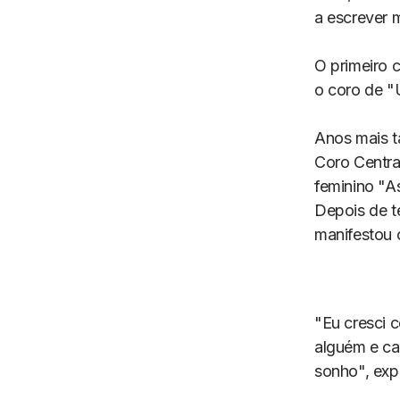
a escrever 
O primeiro 
o coro de "
Anos mais ta
Coro Centra
feminino "As
Depois de t
manifestou o
"Eu cresci 
alguém e ca
sonho", exp