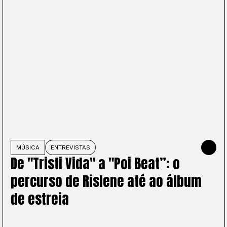
NHO DE 2026
MÚSICA
ENTREVISTAS
2 DE JUNH
De "Tristi Vida" a "Poi Beat”: o
percurso de Rislene até ao álbum
de estreia