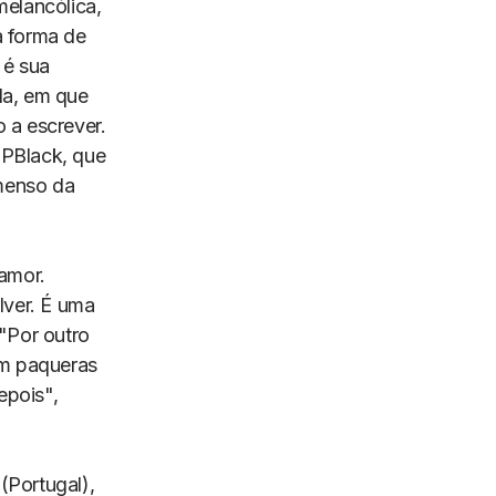
melancólica,
a forma de
 é sua
da, em que
 a escrever.
 PBlack, que
menso da
amor.
lver. É uma
 "Por outro
em paqueras
epois",
(Portugal),