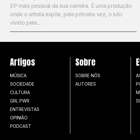
EP mais pessoal da sua carreira. É uma produção
onde o artista expõe, pela primeira vez, o luto
vivido pela...
Artigos
Sobre
E
MÚSICA
SOBRE NÓS
A
SOCIEDADE
AUTORES
P
CULTURA
M
GRL PWR
S
ENTREVISTAS
OPINIÃO
PODCAST