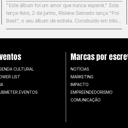
"Este álbum foi um amor que nunca esperei." Esta
terça-feira, 2 de junho, Rislene Semedo lança "Poi
Beat", o seu álbum de estreia. Construído em três...
ventos
Marcas por escre
GENDA CULTURAL
NOTÍCIAS
OWER LIST
MARKETING
IA
IMPACTO
UBMETER EVENTOS
EMPREENDEDORISMO
COMUNICAÇÃO