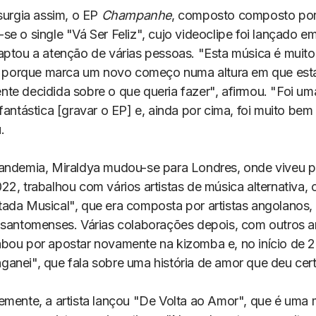
surgia assim, o EP
Champanhe
, composto composto por 
e o single "Vá Ser Feliz", cujo videoclipe foi lançado em
aptou a atenção de várias pessoas. "Esta música é muito
va porque marca um novo começo numa altura em que est
te decidida sobre o que queria fazer", afirmou. "Foi um
fantástica [gravar o EP] e, ainda por cima, foi muito bem
.
andemia, Miraldya mudou-se para Londres, onde viveu po
22, trabalhou com vários artistas de música alternativa,
ada Musical", que era composta por artistas angolanos,
 santomenses. Várias colaborações depois, com outros ar
bou por apostar novamente na kizomba e, no início de 2
anei", que fala sobre uma história de amor que deu cert
emente, a artista lançou "De Volta ao Amor", que é uma 