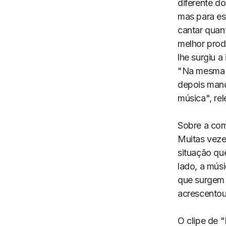
diferente d
mas para es
cantar quant
melhor pro
lhe surgiu 
"Na mesma m
depois mand
música", re
Sobre a com
Muitas veze
situação qu
lado, a mús
que surgem 
acrescentou
O clipe de 