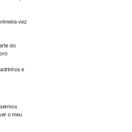
rimeira vez
arte do
oro
adrinhos e
 sermos
iver o meu