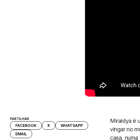
PARTILHAR
Miraldya é 
FACEBOOK
X
WHATSAPP
vingar no m
EMAIL
casa, numa 