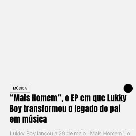
MÚSICA
2 DE JU
“Mais Homem”, o EP em que Lukky
Boy transformou o legado do pai
em música
Lukky Boy lançou a 29 de maio "Mais Homem", o