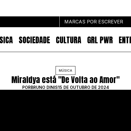
MARCAS POR ESCREVER
SICA
SOCIEDADE
CULTURA
GRL PWR
ENT
Marcas por escrever
MÚSICA
Miraldya está "De Volta ao Amor"
NOTÍCIAS
MARKETING
POR
BRUNO DINIS
15 DE OUTUBRO DE 2024
IMPACTO
EMPREENDEDORISMO
COMUNICAÇÃO