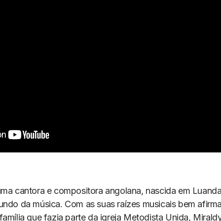
uma cantora e compositora angolana, nascida em Luanda
undo da música. Com as suas raízes musicais bem afir
família que fazia parte da igreja Metodista Unida, Mira