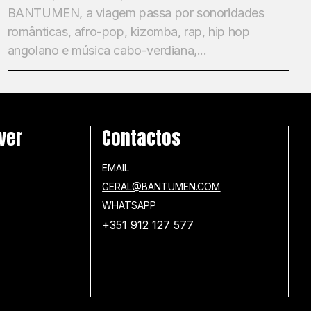
BANTUMEN, a viagem passa por sonoridades
românticas, afro-pop, kizomba, rap, hip hop
angolano e música cabo-verdiana,...
ver
Contactos
EMAIL
GERAL@BANTUMEN.COM
WHATSAPP
+351 912 127 577