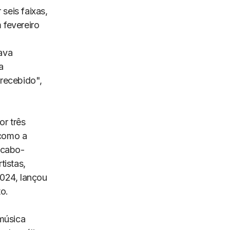
seis faixas,
 fevereiro
ava
a
 recebido",
r três
 como a
 cabo-
tistas,
024, lançou
o.
música