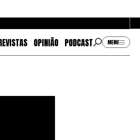
REVISTAS
OPINIÃO
PODCAST
MENU
Contactos
EMAIL
GERAL@BANTUMEN.COM
WHATSAPP
+351 912 127 577