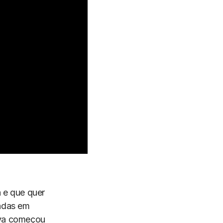
 e que quer
madas em
ldya começou