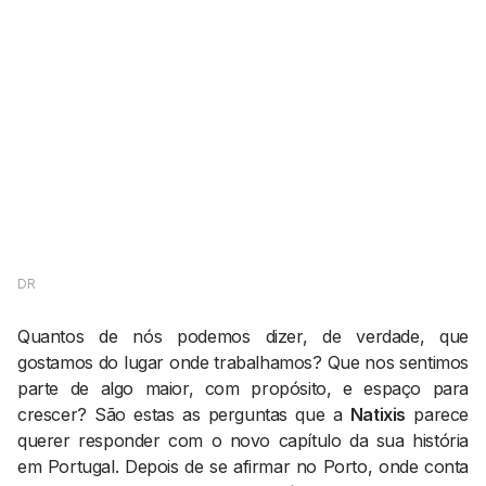
AGENDA CULTURAL
NOTÍCIAS
POWER LIST
MARKETING
MIA
IMPACTO
SUBMETER EVENTOS
EMPREENDEDORISMO
COMUNICAÇÃO
Contactos
EMAIL
GERAL@BANTUMEN.COM
DR
WHATSAPP
+351 912 127 577
Quantos de nós podemos dizer, de verdade, que
gostamos do lugar onde trabalhamos? Que nos sentimos
parte de algo maior, com propósito, e espaço para
Pesquisar
crescer? São estas as perguntas que a
Natixis
parece
querer responder com o novo capítulo da sua história
em Portugal. Depois de se afirmar no Porto, onde conta