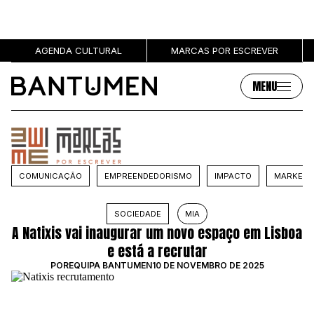
AGENDA CULTURAL
MARCAS POR ESCREVER
MENU
Artigos
Sobre
MÚSICA
SOBRE NÓS
COMUNICAÇÃO
EMPREENDEDORISMO
IMPACTO
MARKETI
SOCIEDADE
PUBLICIDADE
CULTURA
AUTORES
SOCIEDADE
MIA
GRL PWR
MARCAS
A Natixis vai inaugurar um novo espaço em Lisboa
ENTREVISTAS
e está a recrutar
OPINIÃO
POR
EQUIPA BANTUMEN
10 DE NOVEMBRO DE 2025
PODCAST
Eventos
Marcas por escrever