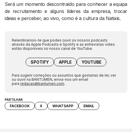
Será um momento descontraído para conhecer a equipa
de recrutamento e alguns líderes da empresa, trocar
ideias e perceber, ao vivo, como é a cultura da Natixis.
Relembramos-te que podes ouvir os nossos podcasts
através da Apple Podcasts e Spotify e as entrevistas vídeo
estão disponíveis no nosso canal de YouTube.
SPOTIFY
APPLE
YOUTUBE
Para sugerir correções ou assuntos que gostarias de ler, ver
ou ouvir na BANTUMEN, envia-nos um email
para
redacao@bantumen.com
.
PARTILHAR
FACEBOOK
X
WHATSAPP
EMAIL