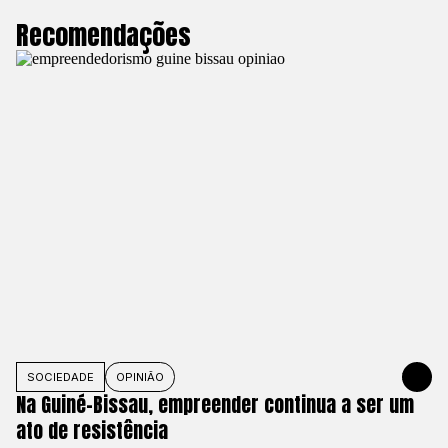
Recomendações
SOCIEDADE
OPINIÃO
1 DE JUNHO
Na Guiné-Bissau, empreender continua a ser um
ato de resistência