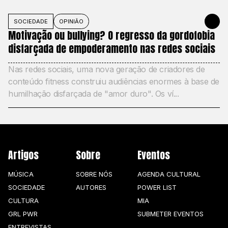
SOCIEDADE
OPINIÃO
27 DE MAIO
Motivação ou bullying? O regresso da gordofobia
disfarçada de empoderamento nas redes sociais
Nas redes sociais, uma nova geração de criadores de
conteúdo fitness construiu audiências enormes à base de
humilhação disfarçada de "amor duro". Os ví...
Artigos
Sobre
Eventos
MÚSICA
SOBRE NÓS
AGENDA CULTURAL
SOCIEDADE
AUTORES
POWER LIST
CULTURA
MIA
GRL PWR
SUBMETER EVENTOS
ENTREVISTAS