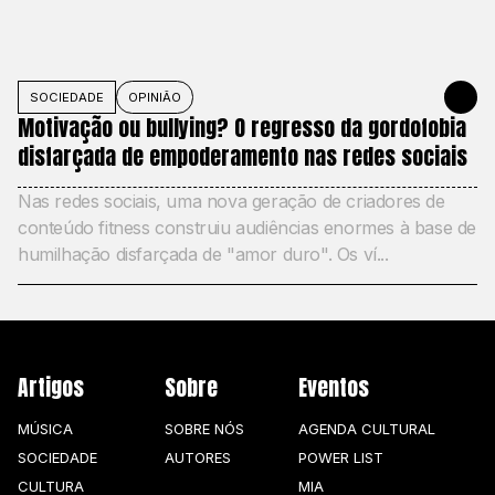
SOCIEDADE
OPINIÃO
27 DE MAIO
Motivação ou bullying? O regresso da gordofobia
disfarçada de empoderamento nas redes sociais
Nas redes sociais, uma nova geração de criadores de
conteúdo fitness construiu audiências enormes à base de
humilhação disfarçada de "amor duro". Os ví...
Artigos
Sobre
Eventos
MÚSICA
SOBRE NÓS
AGENDA CULTURAL
SOCIEDADE
AUTORES
POWER LIST
CULTURA
MIA