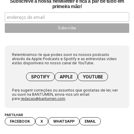
Subscreve a nossa newsletter e fica a par de tudo em
primeira mão!
Relembramos-te que podes ouvir os nossos podcasts
através da Apple Podcasts e Spotify e as entrevistas vídeo
estão disponíveis no nosso canal de YouTube.
SPOTIFY
APPLE
YOUTUBE
Para sugerir correções ou assuntos que gostarias de ler, ver
ou ouvir na BANTUMEN, envia-nos um email
para
redacao@bantumen.com
.
PARTILHAR
FACEBOOK
X
WHATSAPP
EMAIL