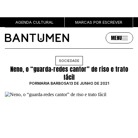
AGENDA CULTURAL
MARCAS POR ESCREVER
MENU
Artigos
Sobre
SOCIEDADE
Neno, o “guarda-redes cantor” de riso e trato
MÚSICA
SOBRE NÓS
fácil
SOCIEDADE
PUBLICIDADE
POR
MARIA BARBOSA
13 DE JUNHO DE 2021
CULTURA
AUTORES
GRL PWR
MARCAS
ENTREVISTAS
OPINIÃO
PODCAST
Eventos
Marcas por escrever