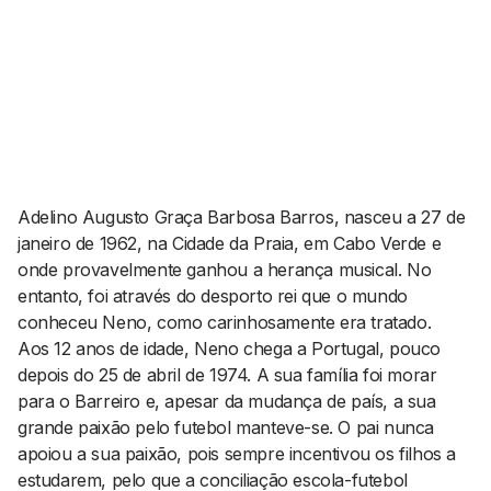
AGENDA CULTURAL
NOTÍCIAS
POWER LIST
MARKETING
MIA
IMPACTO
SUBMETER EVENTOS
EMPREENDEDORISMO
COMUNICAÇÃO
Contactos
Adelino Augusto Graça Barbosa Barros, nasceu a 27 de
janeiro de 1962, na Cidade da Praia, em Cabo Verde e
EMAIL
onde provavelmente ganhou a herança musical. No
GERAL@BANTUMEN.COM
entanto, foi através do desporto rei que o mundo
WHATSAPP
conheceu Neno, como carinhosamente era tratado.
+351 912 127 577
Aos 12 anos de idade, Neno chega a Portugal, pouco
depois do 25 de abril de 1974. A sua família foi morar
para o Barreiro e, apesar da mudança de país, a sua
Pesquisar
grande paixão pelo futebol manteve-se. O pai nunca
apoiou a sua paixão, pois sempre incentivou os filhos a
estudarem, pelo que a conciliação escola-futebol