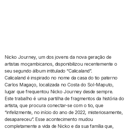
AGENDA CULTURAL
NOTÍCIAS
POWER LIST
MARKETING
MIA
IMPACTO
SUBMETER EVENTOS
EMPREENDEDORISMO
COMUNICAÇÃO
Contactos
Nicko Journey, um dos jovens da nova geração de
artistas moçambicanos, disponibilizou recentemente o
EMAIL
seu segundo álbum intitulado “Calicaland”.
GERAL@BANTUMEN.COM
Calicaland é inspirado no nome da casa do tio paterno
WHATSAPP
Carlos Magaço, localizada no Costa do Sol-Maputo,
+351 912 127 577
lugar que frequentou Nicko Journey desde sempre.
Este trabalho é uma partilha de fragmentos da história do
artista, que procura conectar-se com o tio, que
Pesquisar
“infelizmente, no início do ano de 2022, misteriosamente,
desapareceu”. Esse acontecimento mudou
completamente a vida de Nicko e da sua família que,