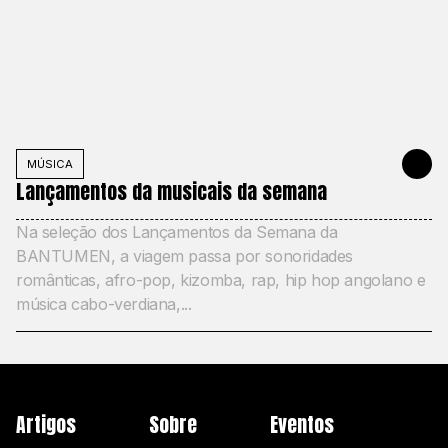
MÚSICA
30 DE MAIO
Lançamentos da musicais da semana
Na seleção dos Lançamentos da Semana da
BANTUMEN, a viagem passa por sonoridades
românticas, afro-pop, kizomba, rap, hip hop angolano e
música cabo-verdiana,...
Artigos
Sobre
Eventos