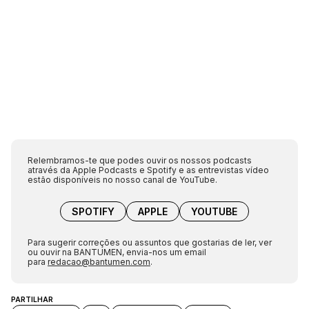
Relembramos-te que podes ouvir os nossos podcasts
através da Apple Podcasts e Spotify e as entrevistas vídeo
estão disponíveis no nosso canal de YouTube.
SPOTIFY
APPLE
YOUTUBE
Para sugerir correções ou assuntos que gostarias de ler, ver
ou ouvir na BANTUMEN, envia-nos um email
para
redacao@bantumen.com
.
PARTILHAR