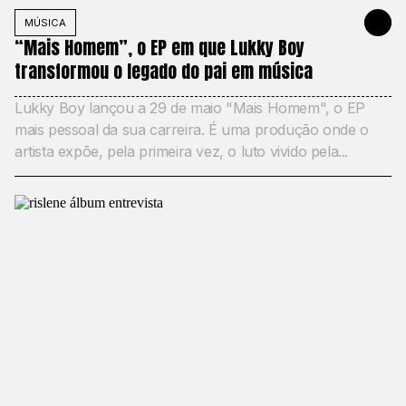
MÚSICA
2 DE JUNH
“Mais Homem”, o EP em que Lukky Boy
transformou o legado do pai em música
Lukky Boy lançou a 29 de maio "Mais Homem", o EP
mais pessoal da sua carreira. É uma produção onde o
artista expõe, pela primeira vez, o luto vivido pela...