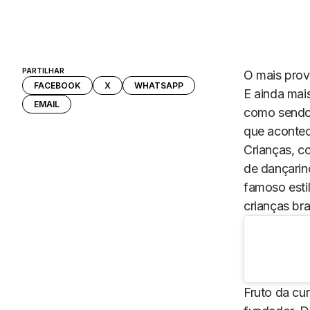
PARTILHAR
O mais prov
FACEBOOK
X
WHATSAPP
E ainda mai
EMAIL
como sendo 
que acontec
Crianças, c
de dançarin
famoso esti
crianças br
Fruto da cu