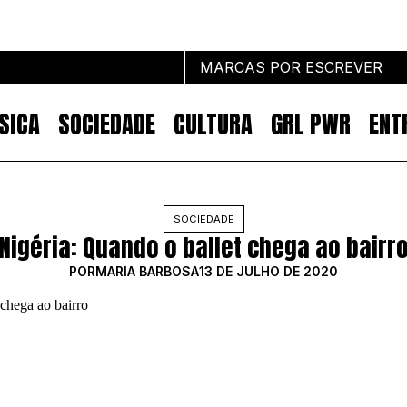
MARCAS POR ESCREVER
SICA
SOCIEDADE
CULTURA
GRL PWR
ENT
Marcas por escrever
SOCIEDADE
Nigéria: Quando o ballet chega ao bairr
NOTÍCIAS
MARKETING
POR
MARIA BARBOSA
13 DE JULHO DE 2020
IMPACTO
EMPREENDEDORISMO
COMUNICAÇÃO