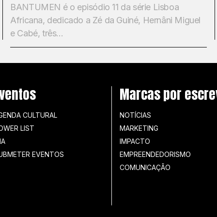
BANTUMEN é o episódio 11 da série Lisboa
Africana, dedicado a Zé da Guiné, Hernâni Miguel
e Cabé, três...
ventos
Marcas por escre
GENDA CULTURAL
NOTÍCIAS
OWER LIST
MARKETING
IA
IMPACTO
UBMETER EVENTOS
EMPREENDEDORISMO
COMUNICAÇÃO