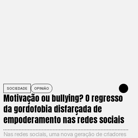
O DE 2026
SOCIEDADE
OPINIÃO
27 DE MAIO 
Motivação ou bullying? O regresso
da gordofobia disfarçada de
empoderamento nas redes sociais
Nas redes sociais, uma nova geração de criadores