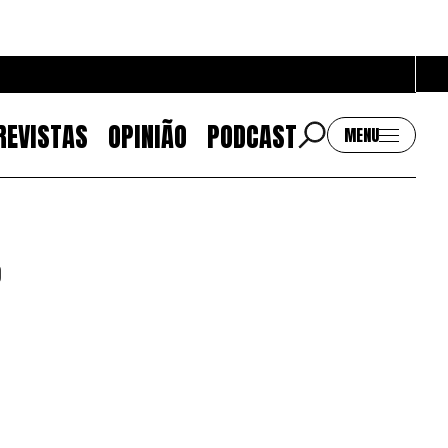
REVISTAS
OPINIÃO
PODCAST
MENU
Contactos
o
EMAIL
GERAL@BANTUMEN.COM
WHATSAPP
+351 912 127 577