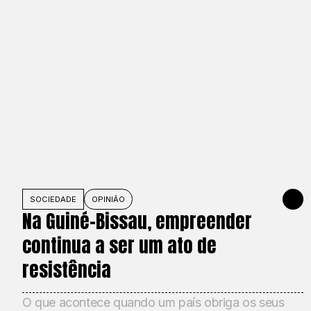
SOCIEDADE
OPINIÃO
1 DE JU
Na Guiné-Bissau, empreender
continua a ser um ato de
resistência
O que acontece quando um país obriga os seus