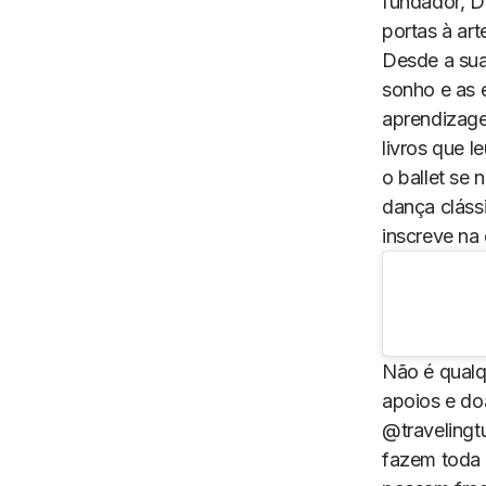
fundador, D
portas à ar
Desde a sua
sonho e as e
aprendizage
livros que 
o ballet se 
dança cláss
inscreve na
Não é qualqu
apoios e d
@travelingtu
fazem toda 