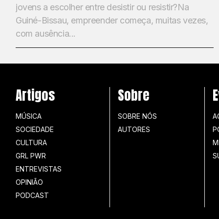
jovens a escolher entre desistir ou resistir?Na
Guiné-Bissau, empreender começa, muitas vezes,
com ausência...
Artigos
Sobre
E
MÚSICA
SOBRE NÓS
A
SOCIEDADE
AUTORES
P
CULTURA
M
GRL PWR
S
ENTREVISTAS
OPINIÃO
PODCAST