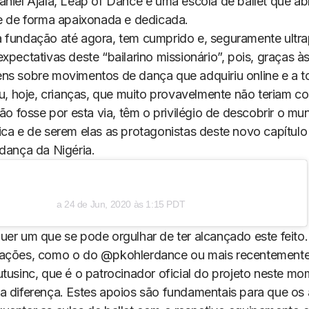
aniel Ajala, Leap of Dance é uma escola de ballet que ab
te de forma apaixonada e dedicada.
 fundação até agora, tem cumprido e, seguramente ultr
xpectativas deste “bailarino missionário”, pois, graças à
ns sobre movimentos de dança que adquiriu online e a t
leu, hoje, crianças, que muito provavelmente não teriam 
não fosse por esta via, têm o privilégio de descobrir o m
ica e de serem elas as protagonistas deste novo capítulo
 dança da Nigéria.
a
24 de Jun, 2020 às 1:15 PDT
er um que se pode orgulhar de ter alcançado este feito. 
oações, como o do @pkohlerdance ou mais recentement
tusinc, que é o patrocinador oficial do projeto neste mo
a diferença. Estes apoios são fundamentais para que os 