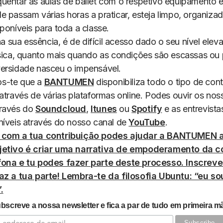
uentar as aulas de ballet com o respetivo equipamento e
e passam várias horas a praticar, esteja limpo, organiza
poníveis para toda a classe.
 na sua essência, é de difícil acesso dado o seu nível ele
ísica, quanto mais quando as condições são escassas ou 
ersidade nasceu o impensável.
s-te que a
BANTUMEN
disponibiliza todo o tipo de co
 através de várias plataformas
online
. Podes ouvir os nos
través do
Soundcloud
,
Itunes
ou
Spotify
e as entrevista
níveis através do nosso canal de
YouTube
.
 com a tua contribuição podes ajudar a
BANTUMEN
a
jetivo é criar uma narrativa de empoderamento da 
fona e tu podes fazer parte deste processo. Inscreve
az a tua parte! Lembra-te da filosofia Ubuntu: “eu s
.
bscreve a nossa newsletter e fica a par de tudo em primeira m