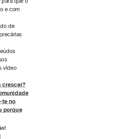
 para que o
do e com
vado de
precárias
nteúdos
sos
s vídeo
 crescer?
comunidade
-te no
ou porque
ão!