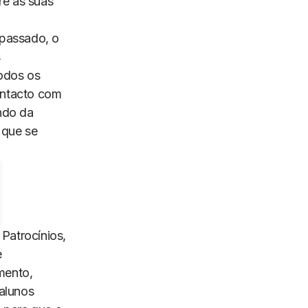
re as suas
apassado, o
s
odos os
contacto com
undo da
 que se
Patrocínios,
e
mento,
alunos