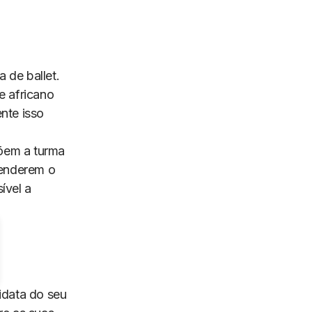
 de ballet.
e africano
nte isso
õem a turma
renderem o
ível a
idata do seu