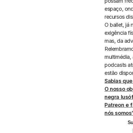
possam freq
espaço, ond
recursos dis
O ballet, já
exigência f
mas, da adv
Relembramo
multimédia,
podcasts a
estão dispo
Sabias que
O nosso ob
negra lusó
Patreon e f
nós somos”
Su