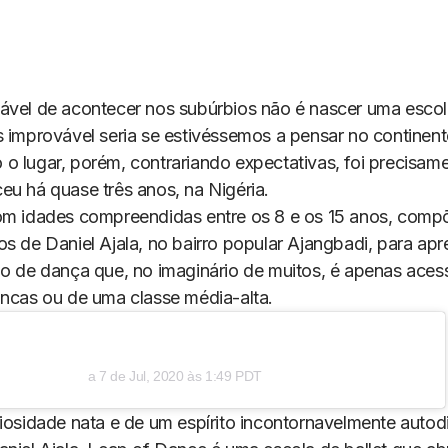
ável de acontecer nos subúrbios não é nascer uma escola
s improvável seria se estivéssemos a pensar no continent
o lugar, porém, contrariando expectativas, foi precisame
eu há quase três anos, na Nigéria.
om idades compreendidas entre os 8 e os 15 anos, comp
os de Daniel Ajala, no bairro popular Ajangbadi, para ap
lo de dança que, no imaginário de muitos, é apenas acess
ancas ou de uma classe média-alta.
a
7 de Jul, 2020 às 1:49 PDT
riosidade nata e de um espírito incontornavelmente autod