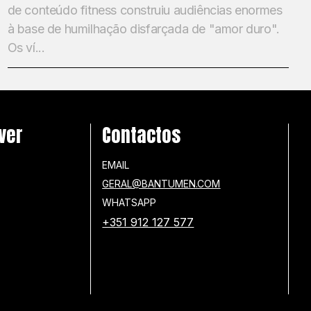
de conteúdo fitness construiu audiências enormes
à base de humilhação disfarçada de "amor duro".
Os ví...
ver
Contactos
EMAIL
GERAL@BANTUMEN.COM
WHATSAPP
+351 912 127 577