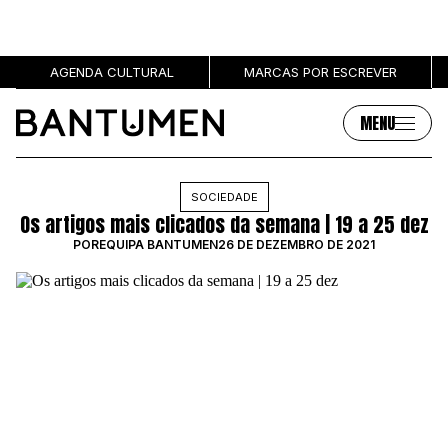
AGENDA CULTURAL
MARCAS POR ESCREVER
MENU
Artigos
Sobre
SOCIEDADE
Os artigos mais clicados da semana | 19 a 25 dez
MÚSICA
SOBRE NÓS
POR
EQUIPA BANTUMEN
26 DE DEZEMBRO DE 2021
SOCIEDADE
PUBLICIDADE
CULTURA
AUTORES
GRL PWR
MARCAS
ENTREVISTAS
OPINIÃO
PODCAST
Eventos
Marcas por escrever