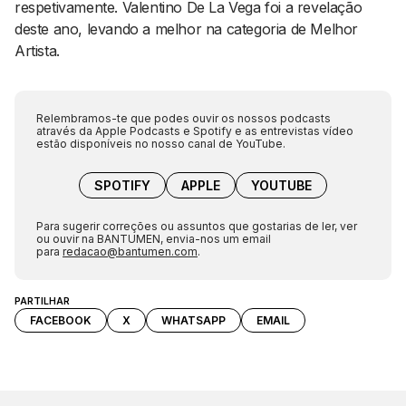
respetivamente. Valentino De La Vega foi a revelação
deste ano, levando a melhor na categoria de Melhor
Artista.
Relembramos-te que podes ouvir os nossos podcasts
através da Apple Podcasts e Spotify e as entrevistas vídeo
estão disponíveis no nosso canal de YouTube.
SPOTIFY
APPLE
YOUTUBE
Para sugerir correções ou assuntos que gostarias de ler, ver
ou ouvir na BANTUMEN, envia-nos um email
para
redacao@bantumen.com
.
PARTILHAR
FACEBOOK
X
WHATSAPP
EMAIL