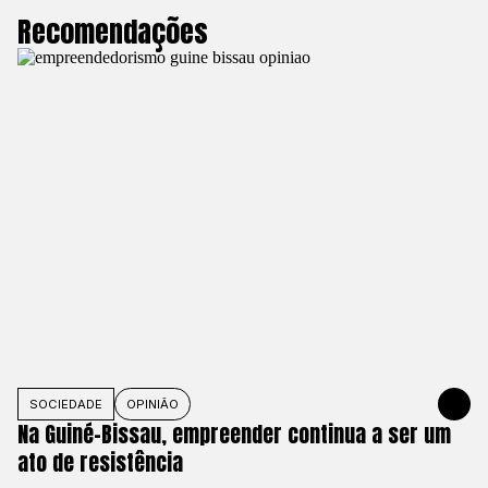
Recomendações
SOCIEDADE
OPINIÃO
1 DE JUNHO
Na Guiné-Bissau, empreender continua a ser um
ato de resistência