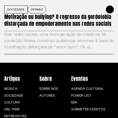
SOCIEDADE
OPINIÃO
27 DE MAIO
Motivação ou bullying? O regresso da gordofobia
disfarçada de empoderamento nas redes sociais
Nas redes sociais, uma nova geração de criadores de
conteúdo fitness construiu audiências enormes à base de
humilhação disfarçada de "amor duro". Os ví...
Artigos
Sobre
Eventos
MÚSICA
SOBRE NÓS
AGENDA CULTURAL
SOCIEDADE
AUTORES
POWER LIST
CULTURA
MIA
GRL PWR
SUBMETER EVENTOS
ENTREVISTAS