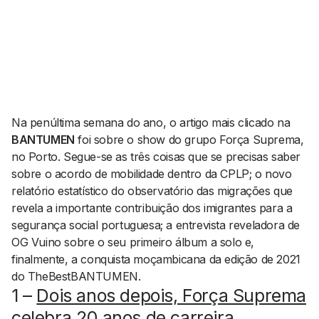
AGENDA CULTURAL
NOTÍCIAS
POWER LIST
MARKETING
MIA
IMPACTO
SUBMETER EVENTOS
EMPREENDEDORISMO
COMUNICAÇÃO
Na penúltima semana do ano, o artigo mais clicado na
Contactos
BANTUMEN
foi sobre o
show
do grupo Força Suprema,
no Porto. Segue-se as três coisas que se precisas saber
EMAIL
sobre o acordo de mobilidade dentro da CPLP; o novo
GERAL@BANTUMEN.COM
relatório estatístico do observatório das migrações que
WHATSAPP
revela a importante contribuição dos imigrantes para a
+351 912 127 577
segurança social portuguesa; a entrevista reveladora de
OG Vuino sobre o seu primeiro álbum a solo e,
finalmente, a conquista moçambicana da edição de 2021
Pesquisar
do TheBestBANTUMEN.
1 –
Dois anos depois, Força Suprema
celebra 20 anos de carreira