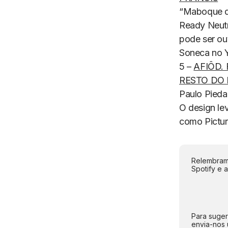
“Maboque d
Ready Neutr
pode ser ou
Soneca no 
5 –
AFIÔD.
RESTO DO
Paulo Pieda
O
design
lev
como
Pictu
Relembramo
Spotify e 
Para suger
envia-nos 