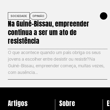
SOCIEDADE
OPINIÃO
1 DE JU
Na Guiné-Bissau, empreender
continua a ser um ato de
resistência
O que acontece quando um país obriga os seus
jovens a escolher entre desistir ou resistir?Na
Guiné-Bissau, empreender começa, muitas vezes,
com ausência...
Artigos
Sobre
E