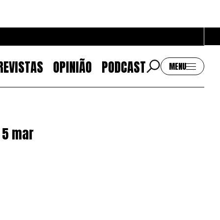
REVISTAS
OPINIÃO
PODCAST
MENU
Contactos
 5 mar
EMAIL
GERAL@BANTUMEN.COM
WHATSAPP
+351 912 127 577