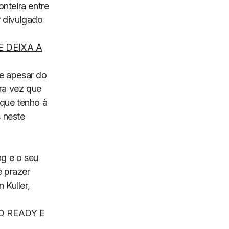
nteira entre
r divulgado
 DEIXA A
e apesar do
ira vez que
 que tenho à
 neste
ng
e o seu
 prazer
 Kuller,
O READY E