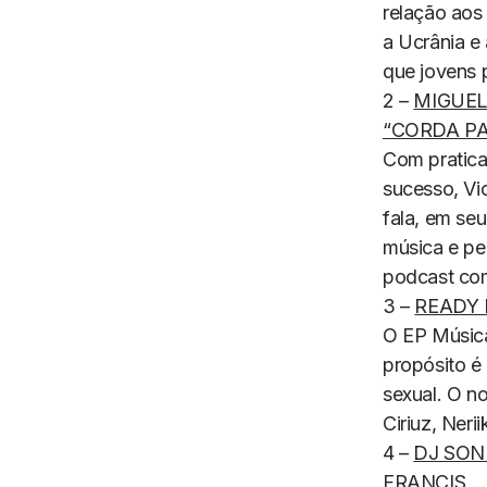
relação aos
a Ucrânia e
que jovens 
2 –
MIGUEL
“CORDA P
Com pratica
sucesso, Vi
fala, em se
música e pe
podcast co
3 –
READY
O EP
Músic
propósito é
sexual. O n
Ciriuz, Ner
4 –
DJ SON
FRANCIS