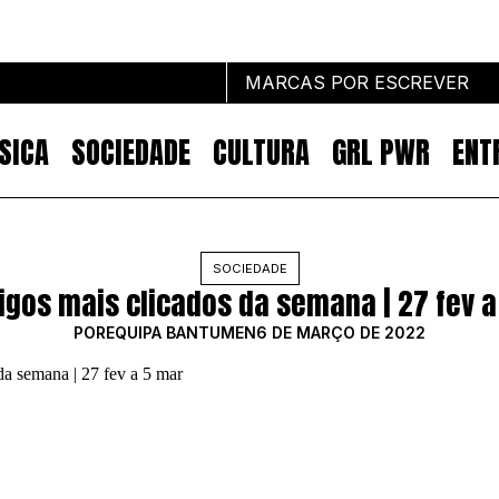
MARCAS POR ESCREVER
SICA
SOCIEDADE
CULTURA
GRL PWR
ENT
Marcas por escrever
SOCIEDADE
tigos mais clicados da semana | 27 fev a
NOTÍCIAS
MARKETING
POR
EQUIPA BANTUMEN
6 DE MARÇO DE 2022
IMPACTO
EMPREENDEDORISMO
COMUNICAÇÃO