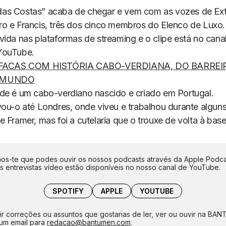
as Costas” acaba de chegar e vem com as vozes de Ext
o e Francis, três dos cinco membros do Elenco de Luxo.
vida nas plataformas de
streaming
e o clipe está no cana
YouTube.
 FACAS COM HISTÓRIA CABO-VERDIANA, DO BARREI
 MUNDO
de é um cabo-verdiano nascido e criado em Portugal.
ou-o até Londres, onde viveu e trabalhou durante alguns
re Framer
, mas foi a cutelaria que o trouxe de volta à base
s-te que podes ouvir os nossos podcasts através da Apple Podca
as entrevistas vídeo estão disponíveis no nosso canal de YouTube.
SPOTIFY
APPLE
YOUTUBE
ir correções ou assuntos que gostarias de ler, ver ou ouvir na BA
um email para
redacao@bantumen.com
.