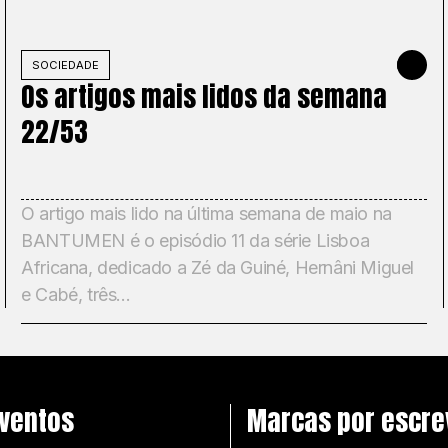
NHO DE 2026
SOCIEDADE
31 DE MAI
Os artigos mais lidos da semana
22/53
O artigo mais lido na última semana de maio na
BANTUMEN é o episódio 11 da série Lisboa
Africana, dedicado a Zé da Guiné, Hernâni Miguel
e Cabé, três...
ventos
Marcas por escre