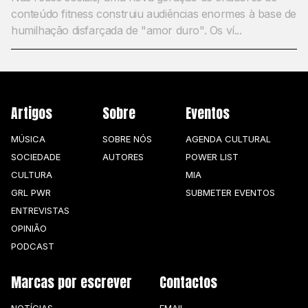
conteúdo fitness construiu audiências enormes à base de
humilhação disfarçada de "amor duro". Os ví...
Artigos
Sobre
Eventos
MÚSICA
SOBRE NÓS
AGENDA CULTURAL
SOCIEDADE
AUTORES
POWER LIST
CULTURA
MIA
GRL PWR
SUBMETER EVENTOS
ENTREVISTAS
OPINIÃO
PODCAST
Marcas por escrever
Contactos