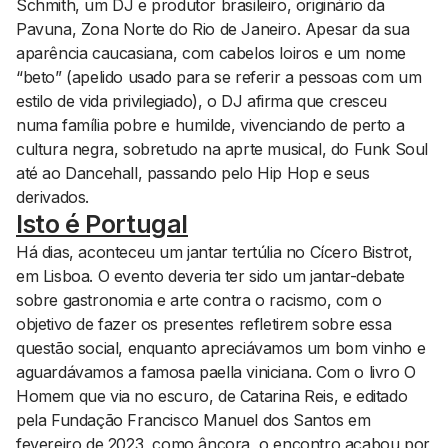
Schmith, um DJ e produtor brasileiro, originário da
Pavuna, Zona Norte do Rio de Janeiro. Apesar da sua
aparência caucasiana, com cabelos loiros e um nome
“beto” (apelido usado para se referir a pessoas com um
estilo de vida privilegiado), o DJ afirma que cresceu
numa família pobre e humilde, vivenciando de perto a
cultura negra, sobretudo na aprte musical, do Funk Soul
até ao Dancehall, passando pelo Hip Hop e seus
derivados.
Isto é Portugal
Há dias, aconteceu um jantar tertúlia no Cícero Bistrot,
em Lisboa. O evento deveria ter sido um jantar-debate
sobre gastronomia e arte contra o racismo, com o
objetivo de fazer os presentes refletirem sobre essa
questão social, enquanto apreciávamos um bom vinho e
aguardávamos a famosa paella viniciana. Com o livro O
Homem que via no escuro, de Catarina Reis, e editado
pela Fundação Francisco Manuel dos Santos em
fevereiro de 2023, como âncora, o encontro acabou por