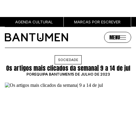
AGENDA CULTURAL
MARCAS POR ESCREVER
MENU
Artigos
Sobre
SOCIEDADE
Os artigos mais clicados da semana| 9 a 14 de jul
MÚSICA
SOBRE NÓS
POR
EQUIPA BANTUMEN
15 DE JULHO DE 2023
SOCIEDADE
PUBLICIDADE
CULTURA
AUTORES
GRL PWR
MARCAS
ENTREVISTAS
OPINIÃO
PODCAST
Eventos
Marcas por escrever