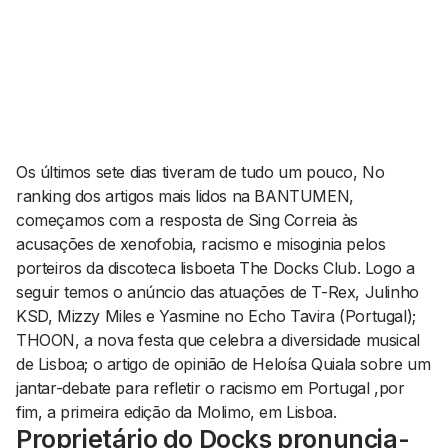
AGENDA CULTURAL
NOTÍCIAS
POWER LIST
MARKETING
MIA
IMPACTO
SUBMETER EVENTOS
EMPREENDEDORISMO
COMUNICAÇÃO
Os últimos sete dias tiveram de tudo um pouco, No
Contactos
ranking dos artigos mais lidos na BANTUMEN,
começamos com a resposta de Sing Correia às
EMAIL
acusações de xenofobia, racismo e misoginia pelos
GERAL@BANTUMEN.COM
porteiros da discoteca lisboeta The Docks Club. Logo a
WHATSAPP
seguir temos o anúncio das atuações de T-Rex, Julinho
+351 912 127 577
KSD, Mizzy Miles e Yasmine no Echo Tavira (Portugal);
THOON, a nova festa que celebra a diversidade musical
de Lisboa; o artigo de opinião de Heloísa Quiala sobre um
Pesquisar
jantar-debate para refletir o racismo em Portugal ,por
fim, a primeira edição da Molimo, em Lisboa.
Proprietário do Docks pronuncia-