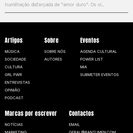
humilhação disfarçada de "amor duro". Os ví...
Artigos
Sobre
Eventos
MÚSICA
SOBRE NÓS
AGENDA CULTURAL
SOCIEDADE
AUTORES
POWER LIST
CULTURA
MIA
GRL PWR
SUBMETER EVENTOS
ENTREVISTAS
OPINIÃO
PODCAST
Marcas por escrever
Contactos
NOTÍCIAS
EMAIL
MARKETING
GERAL@BANTUMEN.COM