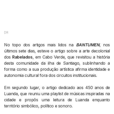
AGENDA CULTURAL
NOTÍCIAS
POWER LIST
MARKETING
MIA
IMPACTO
SUBMETER EVENTOS
EMPREENDEDORISMO
DR
COMUNICAÇÃO
No topo dos artigos mais lidos na
BANTUMEN
, nos
Contactos
últimos sete dias, esteve o artigo sobre a arte decolonial
dos
Rabelados
, em Cabo Verde, que revisitou a história
EMAIL
desta comunidade da ilha de Santiago, sublinhando a
GERAL@BANTUMEN.COM
forma como a sua produção artística afirma identidade e
WHATSAPP
autonomia cultural fora dos circuitos institucionais.
+351 912 127 577
Em segundo lugar, o artigo dedicado aos 450 anos de
Luanda, que reuniu uma playlist de músicas inspiradas na
Pesquisar
cidade e propôs uma leitura de Luanda enquanto
território simbólico, político e sonoro.