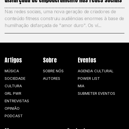
Nas redes sociais, uma nova geração de criadores de
conteúdo fitness construiu audiências enormes à base de
humilhação disfarçada de "amor duro". Os ví...
Artigos
Sobre
Eventos
MÚSICA
SOBRE NÓS
AGENDA CULTURAL
SOCIEDADE
AUTORES
POWER LIST
CULTURA
MIA
GRL PWR
SUBMETER EVENTOS
ENTREVISTAS
OPINIÃO
PODCAST