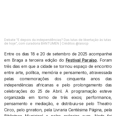
AGENDA CULTURAL
NOTÍCIAS
POWER LIST
MARKETING
MIA
IMPACTO
SUBMETER EVENTOS
EMPREENDEDORISMO
COMUNICAÇÃO
Debate "E depois da independências? Das lutas de libertação às lutas
de hoje", com curadoria BANTUMEN | Créditos @laisicp
Contactos
Entre os dias 18 e 20 de setembro de 2025 acompanhei
EMAIL
em Braga a terceira edição do
Festival Paraíso
. Foram
GERAL@BANTUMEN.COM
três dias em que a cidade se tornou espaço de encontro
WHATSAPP
entre arte, política, memória e pensamento, atravessada
+351 912 127 577
pelas comemorações dos cinquenta anos das
independências africanas e pelo prolongamento das
celebrações do 25 de Abril. A programação esteve
Pesquisar
organizada em torno de três eixos; performance,
pensamento e mediação, e distribuiu-se pelo Theatro
Circo, pelo gnration, pela Livraria Centésima Página, pela