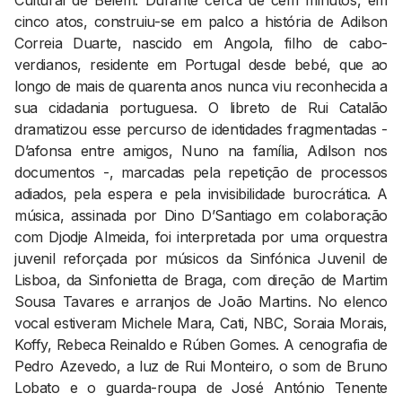
Cultural de Belém. Durante cerca de cem minutos, em
cinco atos, construiu-se em palco a história de Adilson
Correia Duarte, nascido em Angola, filho de cabo-
verdianos, residente em Portugal desde bebé, que ao
longo de mais de quarenta anos nunca viu reconhecida a
sua cidadania portuguesa. O libreto de Rui Catalão
dramatizou esse percurso de identidades fragmentadas -
D’afonsa entre amigos, Nuno na família, Adilson nos
documentos -, marcadas pela repetição de processos
adiados, pela espera e pela invisibilidade burocrática. A
música, assinada por Dino D’Santiago em colaboração
com Djodje Almeida, foi interpretada por uma orquestra
juvenil reforçada por músicos da Sinfónica Juvenil de
Lisboa, da Sinfonietta de Braga, com direção de Martim
Sousa Tavares e arranjos de João Martins. No elenco
vocal estiveram Michele Mara, Cati, NBC, Soraia Morais,
Koffy, Rebeca Reinaldo e Rúben Gomes. A cenografia de
Pedro Azevedo, a luz de Rui Monteiro, o som de Bruno
Lobato e o guarda-roupa de José António Tenente