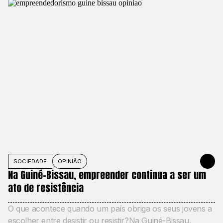
SOCIEDADE
OPINIÃO
1 DE JUNHO
Na Guiné-Bissau, empreender continua a ser um
ato de resistência
O que acontece quando um país obriga os seus jovens a
escolher entre desistir ou resistir?Na Guiné-Bissau,