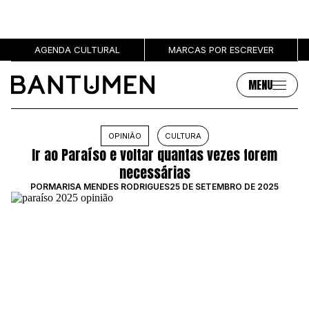
AGENDA CULTURAL
MARCAS POR ESCREVER
MENU
Artigos
Sobre
OPINIÃO
CULTURA
Ir ao Paraíso e voltar quantas vezes forem
MÚSICA
SOBRE NÓS
necessárias
SOCIEDADE
PUBLICIDADE
POR
MARISA MENDES RODRIGUES
25 DE SETEMBRO DE 2025
CULTURA
AUTORES
GRL PWR
MARCAS
ENTREVISTAS
OPINIÃO
PODCAST
Eventos
Marcas por escrever