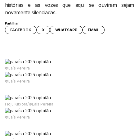
histórias e as vozes que aqui se ouviram sejam
novamente silenciadas.
Partilhar
FACEBOOK
X
WHATSAPP
EMAIL
©Laís Pereira
©Laís Pereira
Fidju Kitxora/©Laís Pereira
©Laís Pereira