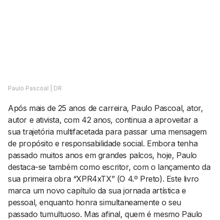
AGENDA CULTURAL
NOTÍCIAS
POWER LIST
MARKETING
MIA
IMPACTO
SUBMETER EVENTOS
EMPREENDEDORISMO
COMUNICAÇÃO
Contactos
Paulo Pascoal | DR
Após mais de 25 anos de carreira, Paulo Pascoal, ator,
EMAIL
autor e ativista, com 42 anos, continua a aproveitar a
GERAL@BANTUMEN.COM
sua trajetória multifacetada para passar uma mensagem
WHATSAPP
de propósito e responsabilidade social. Embora tenha
+351 912 127 577
passado muitos anos em grandes palcos, hoje, Paulo
destaca-se também como escritor, com o lançamento da
sua primeira obra “XPR4xTX” (O 4.º Preto). Este livro
Pesquisar
marca um novo capítulo da sua jornada artística e
pessoal, enquanto honra simultaneamente o seu
passado tumultuoso. Mas afinal, quem é mesmo Paulo