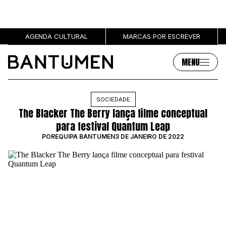
AGENDA CULTURAL
MARCAS POR ESCREVER
MENU
Artigos
Sobre
SOCIEDADE
The Blacker The Berry lança filme conceptual
MÚSICA
SOBRE NÓS
para festival Quantum Leap
SOCIEDADE
PUBLICIDADE
POR
EQUIPA BANTUMEN
3 DE JANEIRO DE 2022
CULTURA
AUTORES
GRL PWR
MARCAS
ENTREVISTAS
OPINIÃO
PODCAST
Eventos
Marcas por escrever