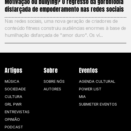
Motivação ou bullying? O regresso da gordofobia
disfarçada de empoderamento nas redes sociais
Nas redes sociais, uma nova geração de criadores de
conteúdo fitness construiu audiências enormes à base de
humilhação disfarçada de "amor duro". Os ví...
Artigos
Sobre
Eventos
MÚSICA
SOBRE NÓS
AGENDA CULTURAL
SOCIEDADE
AUTORES
POWER LIST
CULTURA
MIA
GRL PWR
SUBMETER EVENTOS
ENTREVISTAS
OPINIÃO
PODCAST