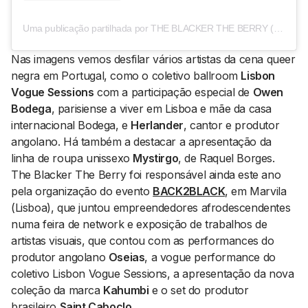
Uma publicação partilhada por THE BLACKER THE BERRY (@theblackertheberryproject)
Nas imagens vemos desfilar vários artistas da cena
queer
negra em Portugal, como o coletivo ballroom
Lisbon
Vogue Sessions
com a participação especial de
Owen
Bodega
, parisiense a viver em Lisboa e
mãe
da casa
internacional Bodega, e
Herlander
, cantor e produtor
angolano. Há também a destacar a apresentação da
linha de roupa unissexo
Mystirgo
, de Raquel Borges.
The Blacker The Berry foi responsável ainda este ano
pela organização do evento
BACK2BLACK
, em Marvila
(Lisboa), que juntou
empreendedores afrodescendentes
numa feira de
network
e exposição de trabalhos de
artistas visuais, que contou com as performances do
produtor angolano
Oseias
,
a vogue performance do
coletivo Lisbon Vogue Sessions, a apresentação da nova
coleção da marca
Kahumbi
e o
set
do produtor
brasileiro
Saint Caboclo
.