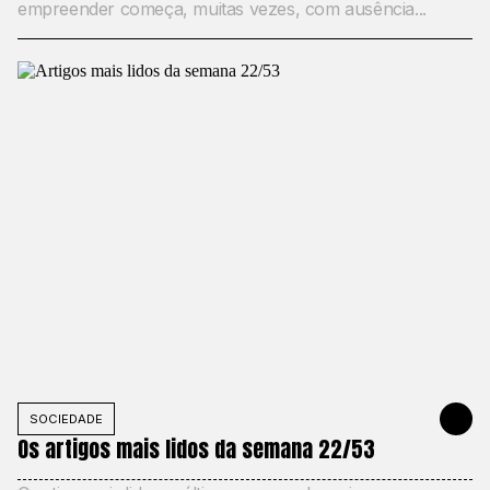
empreender começa, muitas vezes, com ausência...
SOCIEDADE
31 DE MAIO
Os artigos mais lidos da semana 22/53