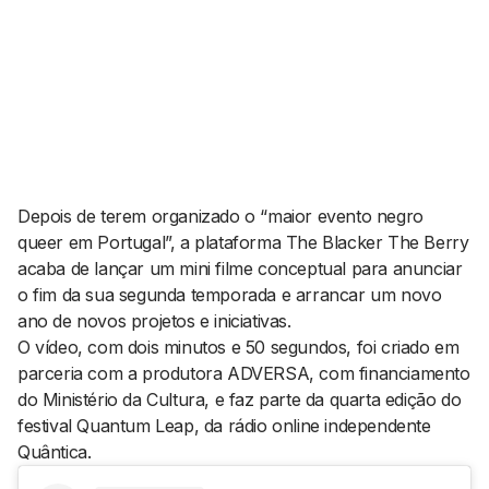
AGENDA CULTURAL
NOTÍCIAS
POWER LIST
MARKETING
MIA
IMPACTO
SUBMETER EVENTOS
EMPREENDEDORISMO
COMUNICAÇÃO
Contactos
Depois de terem organizado o “maior evento negro
queer
em Portugal”, a plataforma The Blacker The Berry
EMAIL
acaba de lançar um mini filme conceptual para anunciar
GERAL@BANTUMEN.COM
o fim da sua segunda temporada e arrancar um novo
WHATSAPP
ano de novos projetos e iniciativas.
+351 912 127 577
O vídeo, com dois minutos e 50 segundos, foi criado em
parceria com a produtora ADVERSA, com financiamento
do Ministério da Cultura, e faz parte da quarta edição do
Pesquisar
festival Quantum Leap, da rádio online independente
Quântica.