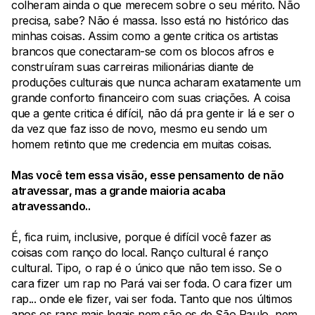
colheram ainda o que merecem sobre o seu mérito. Não
precisa, sabe? Não é massa. Isso está no histórico das
minhas coisas. Assim como a gente critica os artistas
brancos que conectaram-se com os blocos afros e
construíram suas carreiras milionárias diante de
produções culturais que nunca acharam exatamente um
grande conforto financeiro com suas criações. A coisa
que a gente critica é difícil, não dá pra gente ir lá e ser o
da vez que faz isso de novo, mesmo eu sendo um
homem retinto que me credencia em muitas coisas.
Mas você tem essa visão, esse pensamento de não
atravessar, mas a grande maioria acaba
atravessando..
É, fica ruim, inclusive, porque é difícil você fazer as
coisas com ranço do local. Ranço cultural é ranço
cultural. Tipo, o rap é o único que não tem isso. Se o
cara fizer um rap no Pará vai ser foda. O cara fizer um
rap... onde ele fizer, vai ser foda. Tanto que nos últimos
anos os raps mais legais nem são os de São Paulo, nem