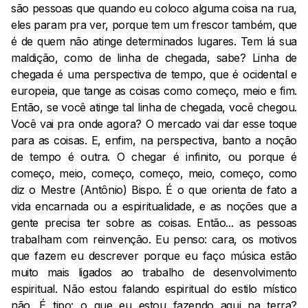
são pessoas que quando eu coloco alguma coisa na rua,
eles param pra ver, porque tem um frescor também, que
é de quem não atinge determinados lugares. Tem lá sua
maldição, como de linha de chegada, sabe? Linha de
chegada é uma perspectiva de tempo, que é ocidental e
europeia, que tange as coisas como começo, meio e fim.
Então, se você atinge tal linha de chegada, você chegou.
Você vai pra onde agora? O mercado vai dar esse toque
para as coisas. E, enfim, na perspectiva, banto a noção
de tempo é outra. O chegar é infinito, ou porque é
começo, meio, começo, começo, meio, começo, como
diz o Mestre (Antônio) Bispo. É o que orienta de fato a
vida encarnada ou a espiritualidade, e as noções que a
gente precisa ter sobre as coisas. Então... as pessoas
trabalham com reinvenção. Eu penso: cara, os motivos
que fazem eu descrever porque eu faço música estão
muito mais ligados ao trabalho de desenvolvimento
espiritual. Não estou falando espiritual do estilo místico
não. É tipo: o que eu estou fazendo aqui na terra?