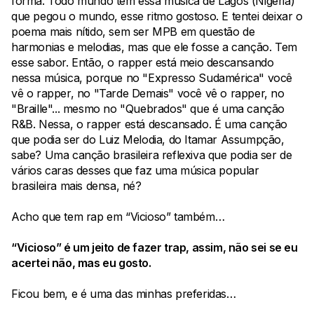
forma. Todo mundo tem essa música de Lagos (Nigéria)
que pegou o mundo, esse ritmo gostoso. E tentei deixar o
poema mais nítido, sem ser MPB em questão de
harmonias e melodias, mas que ele fosse a canção. Tem
esse sabor. Então, o rapper está meio descansando
nessa música, porque no "Expresso Sudamérica" você
vê o rapper, no "Tarde Demais" você vê o rapper, no
"Braille"... mesmo no "Quebrados" que é uma canção
R&B. Nessa, o rapper está descansado. É uma canção
que podia ser do Luiz Melodia, do Itamar Assumpção,
sabe? Uma canção brasileira reflexiva que podia ser de
vários caras desses que faz uma música popular
brasileira mais densa, né?
Acho que tem rap em “Vicioso” também…
“Vicioso” é um jeito de fazer trap, assim, não sei se eu
acertei não, mas eu gosto.
Ficou bem, e é uma das minhas preferidas…