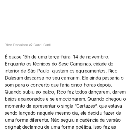
AGENDA CULTURAL
NOTÍCIAS
POWER LIST
MARKETING
MIA
IMPACTO
SUBMETER EVENTOS
EMPREENDEDORISMO
COMUNICAÇÃO
Rico Dasalam 📸 Carol Curti
Contactos
É quase 15h de uma terça-feira, 14 de novembro.
Enquanto os técnicos do Sesc Campinas, cidade do
EMAIL
interior de São Paulo, ajustam os equipamentos, Rico
GERAL@BANTUMEN.COM
Dalasam descansa no seu camarim. Ele ainda passaria o
WHATSAPP
som para o concerto que faria cinco horas depois.
+351 912 127 577
Quando subiu ao palco, Rico fez todos dançarem, darem
beijos apaixonados e se emocionarem. Quando chegou o
momento de apresentar o single “Cartazes”, que estava
Pesquisar
sendo lançado naquele mesmo dia, ele decidiu fazer de
uma forma diferente. Não seguiu a cadência da versão
original; declamou de uma forma poética. Isso fez as