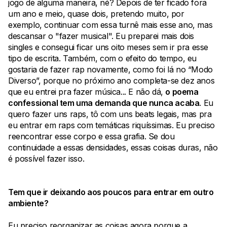
jogo de alguma maneira, né? Depois de ter ficado fora
um ano e meio, quase dois, pretendo muito, por
exemplo, continuar com essa turnê mais esse ano, mas
descansar o "fazer musical". Eu preparei mais dois
singles e consegui ficar uns oito meses sem ir pra esse
tipo de escrita. Também, com o efeito do tempo, eu
gostaria de fazer rap novamente, como foi lá no “Modo
Diverso”, porque no próximo ano completa-se dez anos
que eu entrei pra fazer música... E não dá,
o poema
confessional tem uma demanda que nunca acaba
. Eu
quero fazer uns raps, tô com uns beats legais, mas pra
eu entrar em raps com temáticas riquíssimas. Eu preciso
reencontrar esse corpo e essa grafia. Se dou
continuidade a essas densidades, essas coisas duras, não
é possível fazer isso.
Tem que ir deixando aos poucos para entrar em outro
ambiente?
Eu preciso reorganizar as coisas agora porque a