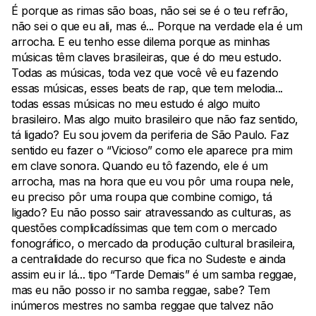
É porque as rimas são boas, não sei se é o teu refrão,
não sei o que eu ali, mas é... Porque na verdade ela é um
arrocha. E eu tenho esse dilema porque as minhas
músicas têm claves brasileiras, que é do meu estudo.
Todas as músicas, toda vez que você vê eu fazendo
essas músicas, esses beats de rap, que tem melodia...
todas essas músicas no meu estudo é algo muito
brasileiro. Mas algo muito brasileiro que não faz sentido,
tá ligado? Eu sou jovem da periferia de São Paulo. Faz
sentido eu fazer o “Vicioso” como ele aparece pra mim
em clave sonora. Quando eu tô fazendo, ele é um
arrocha, mas na hora que eu vou pôr uma roupa nele,
eu preciso pôr uma roupa que combine comigo, tá
ligado? Eu não posso sair atravessando as culturas, as
questões complicadíssimas que tem com o mercado
fonográfico, o mercado da produção cultural brasileira,
a centralidade do recurso que fica no Sudeste e ainda
assim eu ir lá... tipo “Tarde Demais” é um samba reggae,
mas eu não posso ir no samba reggae, sabe? Tem
inúmeros mestres no samba reggae que talvez não