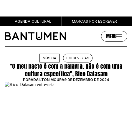
AGENDA CULTURAL
MARCAS POR ESCREVER
MENU
Artigos
Sobre
MÚSICA
ENTREVISTAS
"O meu pacto é com a palavra, não é com uma
MÚSICA
SOBRE NÓS
cultura específica", Rico Dalasam
SOCIEDADE
PUBLICIDADE
POR
ADAILTON MOURA
9 DE DEZEMBRO DE 2024
CULTURA
AUTORES
GRL PWR
MARCAS
ENTREVISTAS
OPINIÃO
PODCAST
Eventos
Marcas por escrever