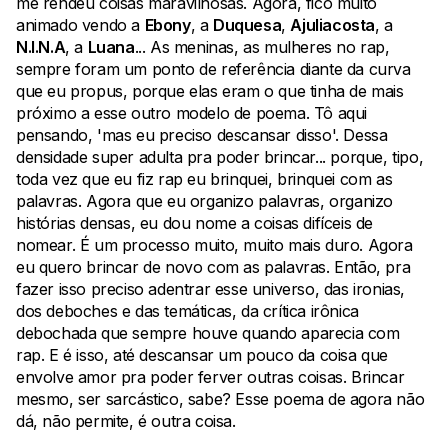
me rendeu coisas maravilhosas. Agora, fico muito
animado vendo a
Ebony
, a
Duquesa
,
Ajuliacosta
, a
N.I.N.A
, a
Luana
... As meninas, as mulheres no rap,
sempre foram um ponto de referência diante da curva
que eu propus, porque elas eram o que tinha de mais
próximo a esse outro modelo de poema. Tô aqui
pensando, 'mas eu preciso descansar disso'. Dessa
densidade super adulta pra poder brincar... porque, tipo,
toda vez que eu fiz rap eu brinquei, brinquei com as
palavras. Agora que eu organizo palavras, organizo
histórias densas, eu dou nome a coisas difíceis de
nomear. É um processo muito, muito mais duro. Agora
eu quero brincar de novo com as palavras. Então, pra
fazer isso preciso adentrar esse universo, das ironias,
dos deboches e das temáticas, da crítica irônica
debochada que sempre houve quando aparecia com
rap. E é isso, até descansar um pouco da coisa que
envolve amor pra poder ferver outras coisas. Brincar
mesmo, ser sarcástico, sabe? Esse poema de agora não
dá, não permite, é outra coisa.