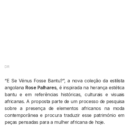
AGENDA CULTURAL
NOTÍCIAS
POWER LIST
MARKETING
MIA
IMPACTO
SUBMETER EVENTOS
EMPREENDEDORISMO
COMUNICAÇÃO
Contactos
EMAIL
DR
GERAL@BANTUMEN.COM
WHATSAPP
“E Se Vénus Fosse Bantu?”, a nova coleção da estilista
+351 912 127 577
angolana
Rose Palhares
, é inspirada na herança estética
bantu e em referências históricas, culturais e visuais
africanas. A proposta parte de um processo de pesquisa
Pesquisar
sobre a presença de elementos africanos na moda
contemporânea e procura traduzir esse património em
peças pensadas para a mulher africana de hoje.