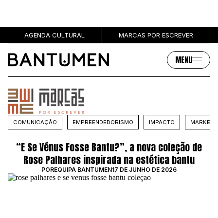
AGENDA CULTURAL
MARCAS POR ESCREVER
MENU
Artigos
Sobre
MÚSICA
SOBRE NÓS
COMUNICAÇÃO
EMPREENDEDORISMO
IMPACTO
MARKETI
SOCIEDADE
PUBLICIDADE
CULTURA
AUTORES
“E Se Vénus Fosse Bantu?”, a nova coleção de
GRL PWR
MARCAS
Rose Palhares inspirada na estética bantu
ENTREVISTAS
POR
EQUIPA BANTUMEN
17 DE JUNHO DE 2026
OPINIÃO
PODCAST
Eventos
Marcas por escrever