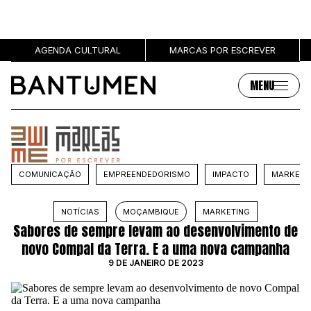
AGENDA CULTURAL
MARCAS POR ESCREVER
MENU
Artigos
Sobre
MÚSICA
SOBRE NÓS
COMUNICAÇÃO
EMPREENDEDORISMO
IMPACTO
MARKETI
SOCIEDADE
PUBLICIDADE
CULTURA
AUTORES
NOTÍCIAS
MOÇAMBIQUE
MARKETING
GRL PWR
MARCAS
Sabores de sempre levam ao desenvolvimento de
ENTREVISTAS
novo Compal da Terra. E a uma nova campanha
OPINIÃO
9 DE JANEIRO DE 2023
PODCAST
Eventos
Marcas por escrever