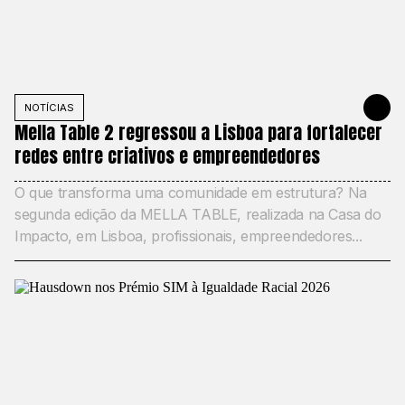
NOTÍCIAS
21 DE MAIO
Mella Table 2 regressou a Lisboa para fortalecer
redes entre criativos e empreendedores
O que transforma uma comunidade em estrutura? Na
segunda edição da MELLA TABLE, realizada na Casa do
Impacto, em Lisboa, profissionais, empreendedores...