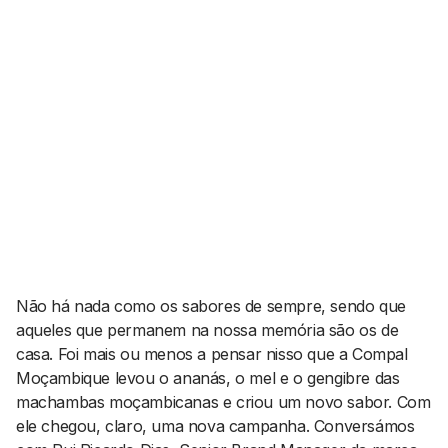
AGENDA CULTURAL
NOTÍCIAS
POWER LIST
MARKETING
MIA
IMPACTO
SUBMETER EVENTOS
EMPREENDEDORISMO
COMUNICAÇÃO
Contactos
EMAIL
GERAL@BANTUMEN.COM
WHATSAPP
+351 912 127 577
Não há nada como os sabores de sempre, sendo que
aqueles que permanem na nossa memória são os de
casa. Foi mais ou menos a pensar nisso que a Compal
Pesquisar
Moçambique levou o ananás, o mel e o gengibre das
machambas moçambicanas e criou um novo sabor. Com
ele chegou, claro, uma nova campanha. Conversámos