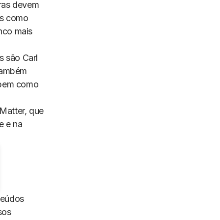
gras devem
nas como
nco mais
s são Carl
 também
, bem como
Matter, que
e e na
nteúdos
sos