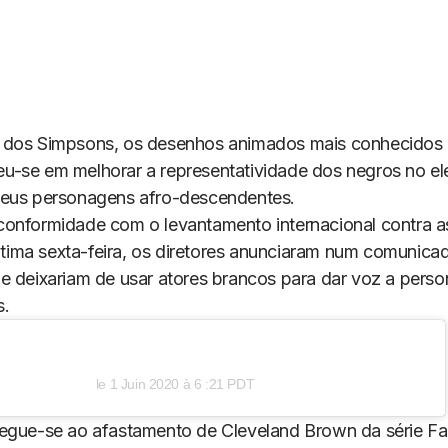
 dos Simpsons, os desenhos animados mais conhecidos
-se em melhorar a representatividade dos negros no e
eus personagens afro-descendentes.
onformidade com o levantamento internacional contra as
última sexta-feira, os diretores anunciaram num comunica
e deixariam de usar atores brancos para dar voz a pers
s.
le
1 Juin 2020 à 6 :21 PDT
egue-se ao afastamento de Cleveland Brown da série Fa