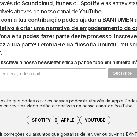
través do
Soundcloud
,
Itunes
ou
Spotify
e as entrevista
níveis através do nosso canal de
YouTube
.
 com a tua contribuição podes ajudar a
BANTUMEN
a
jetivo é criar uma narrativa de empoderamento da 
fona e tu podes fazer parte deste processo. Inscreve
az a tua parte! Lembra-te da filosofia Ubuntu: “eu s
.
bscreve a nossa newsletter e fica a par de tudo em primeira m
s-te que podes ouvir os nossos podcasts através da Apple Podca
as entrevistas vídeo estão disponíveis no nosso canal de YouTube.
SPOTIFY
APPLE
YOUTUBE
ir correções ou assuntos que gostarias de ler, ver ou ouvir na BA