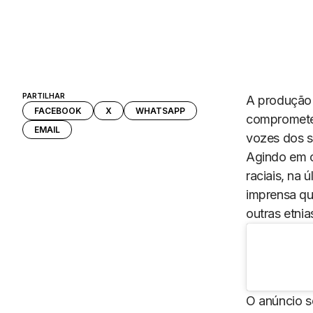
PARTILHAR
A produção
FACEBOOK
X
WHATSAPP
comprometeu
EMAIL
vozes dos s
Agindo em c
raciais, na 
imprensa qu
outras etnia
O anúncio s