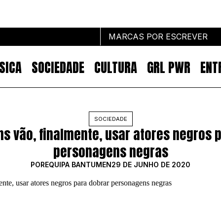
MARCAS POR ESCREVER
SICA
SOCIEDADE
CULTURA
GRL PWR
ENT
Marcas por escrever
SOCIEDADE
s vão, finalmente, usar atores negros 
NOTÍCIAS
MARKETING
personagens negras
IMPACTO
POR
EQUIPA BANTUMEN
29 DE JUNHO DE 2020
EMPREENDEDORISMO
COMUNICAÇÃO