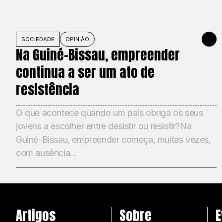
SOCIEDADE
OPINIÃO
1 DE JU
Na Guiné-Bissau, empreender
continua a ser um ato de
resistência
O que acontece quando um país obriga os seus
jovens a escolher entre desistir ou resistir?Na
Guiné-Bissau, empreender começa, muitas vezes,
com ausência...
Artigos
Sobre
E