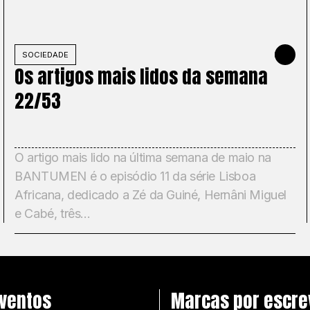
NHO DE 2026
SOCIEDADE
31 DE MAI
Os artigos mais lidos da semana
22/53
O artigo mais lido na última semana de maio na
BANTUMEN é o episódio 11 da série Lisboa
Africana, dedicado a Zé da Guiné, Hernâni Miguel
e Cabé, três...
ventos
Marcas por escre