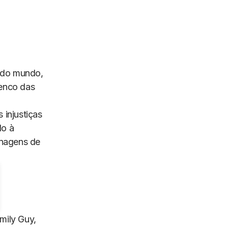
 do mundo,
lenco das
 injustiças
do à
onagens de
mily Guy,