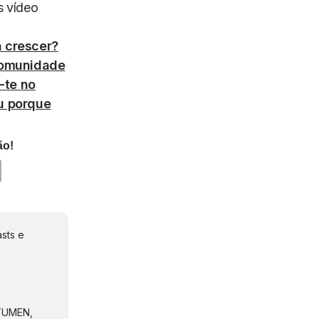
s vídeo
 crescer?
comunidade
-te no
ou porque
ão!
sts e
NTUMEN,