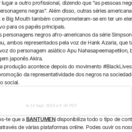
r lugar a outro profissional, dizendo que “as pessoas ne
 personagens negras”. Além disso, outras séries america
k e Big Mouth também comprometeram-se em ter um ele
vo para os papéis principais.
is personagens negros afro-americanos da série Simpson
ou, ambos representados pela voz de Hank Azaria, que
a voz do personagem asiático Apu Nahasapeemapetilon
em japonês Akira.
a produção acontece depois do movimento #BlackLives
 promoção da representatividade dos negros na sociedad
 social.
le
14 Sept. 2019 à 9 :04 PDT
s-te que a
BANTUMEN
disponibiliza todo o tipo de co
 através de várias plataformas
online
. Podes ouvir os nos