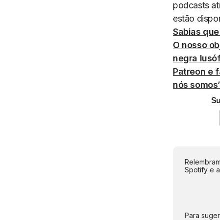
podcasts a
estão dispo
Sabias que
O nosso ob
negra lusó
Patreon e f
nós somos”
Su
Relembramo
Spotify e 
Para suger