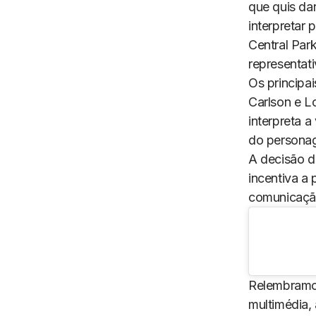
que quis da
interpretar
Central Par
representati
Os principa
Carlson e L
interpreta 
do personag
A decisão d
incentiva a
comunicação
Relembramo
multimédia,